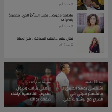
منذ 6 أيام
فاطمة ناعوت…. تكتب السِّحرُ الذى.. معقودٌ
بناصيتها
منذ 6 أيام
نهال علام ….تكتب الصداقة .. كنز الحياة
منذ 7 أيام
منذ 55 دقيقة
منذ ساعة واحدة
تشيلسي يمهد الطريق لـ
الأهلى يترقب وصول
مانشستر سيتي في
مندوب القادسية لإنهاء
الصراع مع برشلونة على
صفقة بواليا
صفقة كوندي