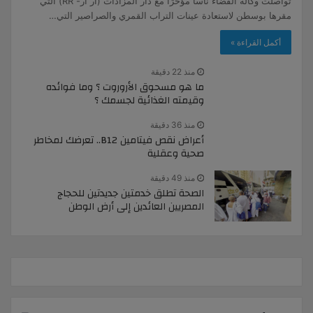
تواصلت وكالة الفضاء ناسا مؤخرًا مع دار المزادات (أر أر- RR) التي
مقرها بوسطن لاستعادة عينات التراب القمري والصراصير التي…
أكمل القراءة »
منذ 22 دقيقة
ما هو مسحوق الأروروت ؟ وما فوائده
وقيمته الغذائية لجسمك ؟
منذ 36 دقيقة
أعراض نقص فيتامين B12.. تعرضك لمخاطر
صحية وعقلية
منذ 49 دقيقة
الصحة تطلق خدمتين جديدتين للحجاج
المصريين العائدين إلى أرض الوطن