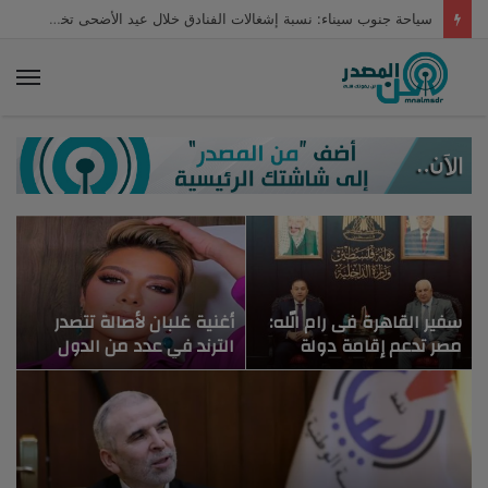
سياحة جنوب سيناء: نسبة إشغالات الفنادق خلال عيد الأضحى تخطت 80%
الق
سفير القاهرة فى رام الله:
أغنية غلبان لأصالة تتصدر
خ
مصر تدعم إقامة دولة
الترند في عدد من الدول
ا
فلسطينية على حدود 4
العربية
ا
يونيو 67