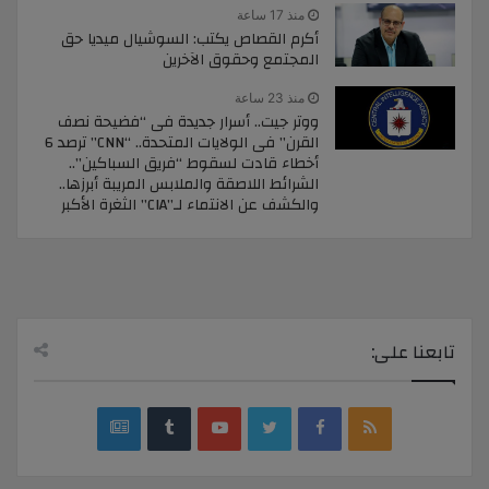
منذ 17 ساعة
أكرم القصاص يكتب: السوشيال ميديا حق
المجتمع وحقوق الآخرين
منذ 23 ساعة
ووتر جيت.. أسرار جديدة فى “فضيحة نصف
القرن” فى الولايات المتحدة.. “CNN” ترصد 6
أخطاء قادت لسقوط “فريق السباكين”..
الشرائط اللاصقة والملابس المريبة أبرزها..
والكشف عن الانتماء لـ”CIA” الثغرة الأكبر
تابعنا على:
google
YouTube
Twitter
Facebook
RSS
news