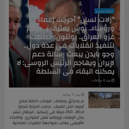
حوارات وتقارير
“زلات لسان” أحرجت زعماء
ورؤساء.. بوش يعترف بـ جرائم
غزو العراق.. بولتون: خططت
لتنفيذ انقلابات فى عدة دول..
وجو بايدن يبعث رسالة دعم
لإيران ويهاجم الرئيس الروسى: لا
يمكنه البقاء فى السلطة
منذ 4 ساعات
منذ 11 ساعة
حر وحرائق وجفاف.. موجات خانقة تجتاح
أوروبا خلال الصيف.. درجات الحرارة تتجاوز
الـ40.. 250 حريقا فى إسبانيا.. البرتغال تنشر
رجال الإطفاء وإيطاليا تعلن الطوارئ.. والاتحاد
الأوروبى يطالب بمواجهة التغيرات المناخية