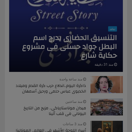
ثقافة
التنسيق الحضارى يدرج اسم
البطل جواد حسنى فى مشروع
حكاية شارع
منذ 31 دقيقة
منذ ساعة واحدة
ذاكرة اليوم..اندلاع حرب كرة القدم وميلاد
الخديوى عباس حلمى ورحيل أسمهان
منذ ساعتين
ميدان موناستارياكى.. مزيج من التاريخ
اليونانى فى قلب أثينا
منذ 3 ساعات
أسرار اللوحة الأشهر فى العالم.. الموناليزا