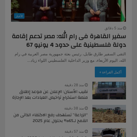
الأخبار
منذ 5 دقائق
سفير القاهرة فى رام الله: مصر تدعم إقامة
دولة فلسطينية على حدود 4 يونيو 67
التقى السفير طارق طايل، رئيس بعثة جمهورية مصر العربية في رام
الله، اليوم الأربعاء، مع وزير الداخلية الفلسطيني اللواء زياد…
أكمل القراءة »
منذ 28 دقيقة
نقيب الأسنان: الإعلان عن موعد إطلاق
منصة استخراج تراخيص العيادات بعد الإجازة
منذ 38 دقيقة
“الزراعة” تستهدف رفع الاكتفاء الذاتى من
القمح لـ65% بحلول عام 2025
منذ 57 دقيقة