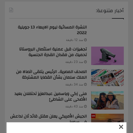
أخبار متنوعة:
النشرة المسائية ليوم الاربعاء 13 جويلية
2022
منذ 12 دقيقة
تجهيزات قبل عملية استئصال البروستاتا
تحميك من فقدان القدرة الجنسية
منذ 23 دقيقة
الصحف المصرية.. الرئيس يتلقى اتصالا من
الملك سلمان بشأن القضايا المشتركة
منذ 34 دقيقة
منى زكي وياسمين عبدالعزيز تحتفلان بعيد
الأضحى على الشاطئ
منذ 43 دقيقة
الجيش الأمريكي يعلن مقتل قائد ثان لداعش
في سوريا
×
منذ 53 دقيقة