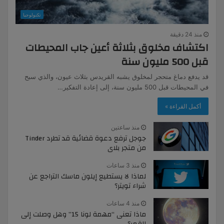
تكنولوجيا
منذ 24 دقيقة
اكتشاف مخلوق بثلاثة أعين جاب المحيطات
قبل 500 مليون سنة
قد يدفع دماغ متحجر لمخلوق يشبه القريدس بثلاث عيون، والذي سبح
في المحيطات قبل 500 مليون سنة، إلى إعادة التفكير…
أكمل القراءة »
منذ ساعتين
جوجل ترفع دعوة قضائية قد تطرد Tinder
من متجر بلاى
منذ 3 ساعات
لماذا لا يستطيع إيلون ماسك التراجع عن
شراء تويتر؟
منذ 4 ساعات
ماذا تعنى “مهمة لونا 15” وهل وصلت إلى
القمر؟