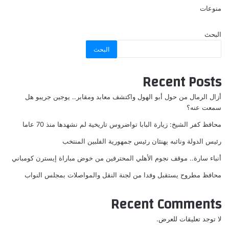
منوعات
البحث
البحث
Recent Posts
أزال الرمال من حول أبو الهول واكتشف معابد ومقابر.. يوجين جريبو هل
سمعت عنه؟
محافظ كفر الشيخ: زيارة البابا تواضروس تاريخية لم نشهدها منذ 70 عاما
رئيس الدولة ونائبه يهنئان رئيس جمهورية الفلبين المنتخب
أنباء سارة.. موقف نجوم الأهلي المحترفين من خوض مباراة إيسترن كومباني
محافظ مطروح يستقبل وفدا من لجنة النقل والمواصلات بمجلس النواب
Recent Comments
لا توجد تعليقات للعرض.