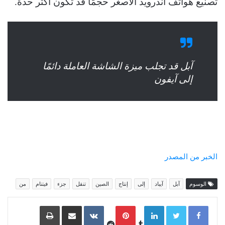
تصنيع هواتف أندرويد الأصغر حجمًا قد تكون أكثر حدة.
آبل قد تجلب ميزة الشاشة العاملة دائمًا
إلى آيفون
الخبر من المصدر
الوسوم
آبل
آيباد
إلى
إنتاج
الصين
تنقل
جزء
فيتنام
من
LinkedIn
Pinterest
مشاركة عبر البريد
طباعة