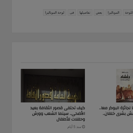
للوحة
الموناليزا
بعض
تفاصيلها
فى
لوحة الموناليزا
جائزة البوكر معا..
كيف تحتفى قصور الثقافة بعيد
قش بشرى خلفان..
الأضحى.. سينما الشعب وورش
وحفلات للأطفال
منذ 5 أيام