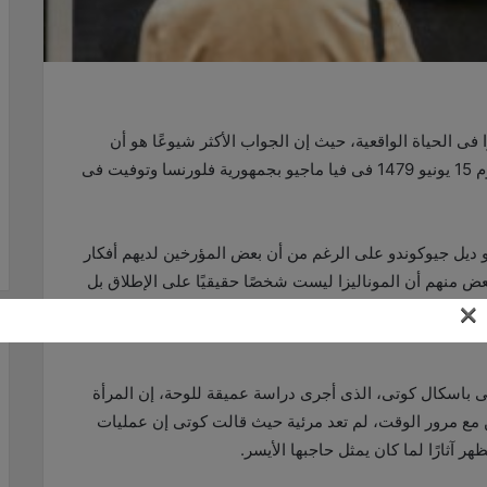
فى الحياة الواقعية، حيث إن الجواب الأكثر شيوعًا هو أن
الموناليزا صورة حقيقية لليزا جيراردينى، التى ولدت يوم 15 يونيو 1479 فى فيا ماجيو بجمهورية فلورنسا وتوفيت فى
ديل جيوكوندو على الرغم من أن بعض المؤرخين لديهم أفكار
عض منهم أن الموناليزا ليست شخصًا حقيقيًا على الإطلاق بل
×
النساء بينما اعتقد البعض الآخر أنها صورة ذاتية ليوناردو
ى باسكال كوتى، الذى أجرى دراسة عميقة للوحة، إن المرأة
مع مرور الوقت، لم تعد مرئية حيث قالت كوتى إن عمليات