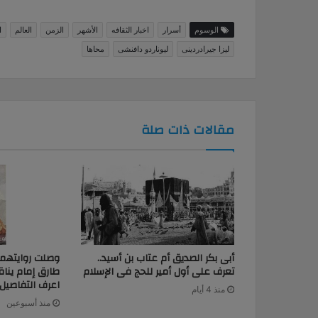
الوسوم
أسرار
اخبار الثقافه
الأشهر
الزمن
العالم
ا
ليزا جيرادردينى
ليوناردو دافنشى
محاها
مقالات ذات صلة
أبى بكر الصديق أم عتاب بن أسيد..
وصلت روايتهما ل
تعرف على أول أمير للحج فى الإسلام
طارق إمام ينا
اعرف التفاصيل
منذ 4 أيام
منذ أسبوعين