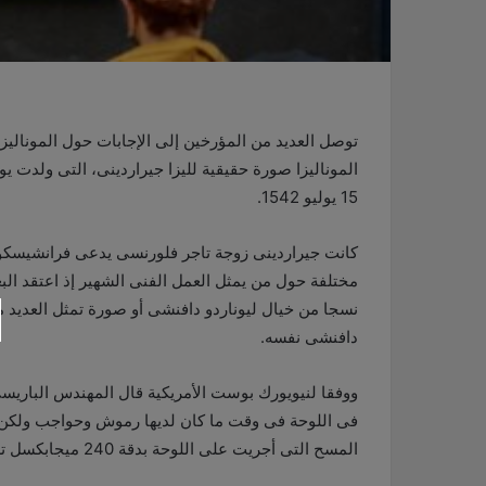
توصل العديد من المؤرخين إلى الإجابات حول الموناليزا 
15 يوليو 1542.
كانت جيراردينى زوجة تاجر فلورنسى يدعى فرانشيسكو 
مختلفة حول من يمثل العمل الفنى الشهير إذ اعتقد الب
نسجا من خيال ليوناردو دافنشى أو صورة تمثل العديد من 
دافنشى نفسه.
ووفقا لنيويورك بوست الأمريكية قال المهندس الباريس
فى اللوحة فى وقت ما كان لديها رموش وحواجب ولكن 
المسح التى أجريت على اللوحة بدقة 240 ميجابكسل تظهر آثارًا لما كان يمثل حاجبها الأيسر.