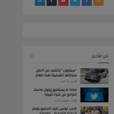
google
YouTube
Twitter
Facebook
RSS
news
أخر الأخبار
“سيتروين” تكشف عن أجمل
سياراتها الشبابية لهذا العام
منذ 12 ثانية
لماذا لا يستطيع إيلون ماسك
التراجع عن شراء تويتر؟
منذ دقيقة واحدة
لاعب تونس لليد: الجميع يعلم
قيمتنا التاريخية .. وهدفنا