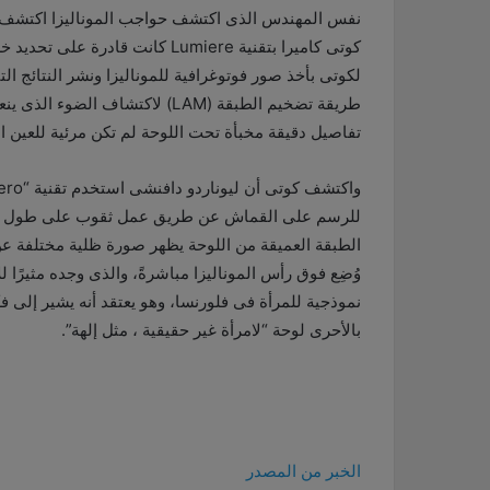
نفس المهندس الذى اكتشف حواجب الموناليزا اكتشف أيضًا
كوتى كاميرا بتقنية
Lumiere
كانت قادرة على تحديد خ
لكوتى بأخذ صور فوتوغرافية للموناليزا ونشر النتائج ا
طريقة تضخيم الطبقة (
LAM
تفاصيل دقيقة مخبأة تحت اللوحة لم تكن مرئية للعين ا
واكتشف كوتى أن ليوناردو دافنشى استخدم تقنية “
ero
للرسم على القماش عن طريق عمل ثقوب على طول الس
الطبقة العميقة من اللوحة يظهر صورة ظلية مختلفة ع
وُضِع فوق رأس الموناليزا مباشرةً، والذى وجده مثيرً
نموذجية للمرأة فى فلورنسا، وهو يعتقد أنه يشير إلى فكر
بالأحرى لوحة “لامرأة غير حقيقية ، مثل إلهة”.
الخبر من المصدر