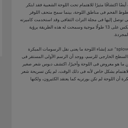
 اكتشافًا مثيرًا للاهتمام تحت اللوحة الشعبية فقد ابتكر
طوط الفحم فى مناطق اللوحة، بينما سمح متحف اللوفر
لتى توصل إليها فى مجلة التراث الثقافى وقد استخدمت كاميرته
) لاكتشاف الضوء الذى ينعكس على 13 طولًا موجية وسمحت له هذه الطريقة برؤية
لمجردة.
splov
” عند إنشاء اللوحة ما يعنى نقل الرسومات المبكرة
طح الخارجى للرسم، ووجد أن الرسم الأولى المستقر فى
ن ما هو معروض فى اللوحة وأخيرًا، اكتشف دبوس شعر صغير
ا للاهتمام بشكل خاص لأنه فى ذلك الوقت، لم يكن تسريحة شعر
ة أن اللوحة لم تكن بورتريه كما يعتقد الكثيرون، ولكنها