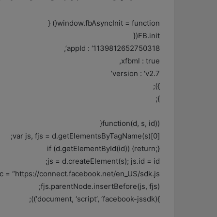
window.fbAsyncInit = function() {
FB.init({
appId : ‘1139812652750318’,
xfbml : true,
version : ‘v2.7’
});
};
(function(d, s, id){
var js, fjs = d.getElementsByTagName(s)[0];
if (d.getElementById(id)) {return;}
js = d.createElement(s); js.id = id;
rc = “https://connect.facebook.net/en_US/sdk.js”;
fjs.parentNode.insertBefore(js, fjs);
}(document, ‘script’, ‘facebook-jssdk’));