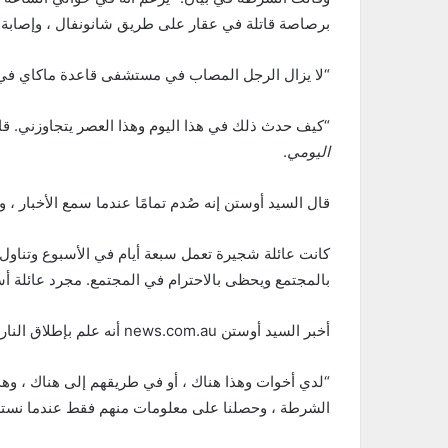
برصاصة قاتلة في عقار على طريق شانونفال ، وإصابة ر
“لا يزال الرجل المصاب في مستشفى قاعدة ماكاي في حا
“كيف حدث ذلك في هذا اليوم وهذا العصر يتجاوزني. قا
اليومي
.
قال السيد أوستن إنه صُدم تمامًا عندما سمع الأخبار ، وا
كانت عائلة شجيرة تعمل سبعة أيام في الأسبوع وتناول ال
بالمجتمع ويحظى بالاحترام في المجتمع. مجرد عائلة أست
أخبر السيد أوستن news.com.au أنه علم بإطلاق النار من خلال “المراوغات والمراوغات” من بقية أفراد عائلته.
“لدي أخوات وهذا هناك ، أو في طريقهم إلى هناك ، وهذا
الشرطة ، وحصلنا على معلومات منهم فقط عندما نستط