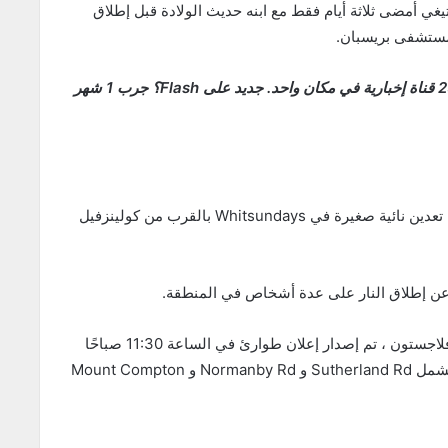
 أمضى ثلاثة أيام فقط مع ابنه حديث الولادة قبل إطلاق
ي مستشفى بريسبان.
دفق المزيد من الأخبار الأسترالية مع Flash. أكثر من 25 قناة إخبارية في مكان واحد. جديد على Flash؟ جرب 1 شهر
تم استدعاء طواقم الطوارئ إلى عقار في بوجي - بلدة تعدين نائية صغيرة في Whitsundays بالقرب من كولينزفيل
ر عن إطلاق النار على عدة أشخاص في المنطقة.
بعد العثور على الناجي الوحيد ، روس ، في سيارة في فلاجستون ، تم إصدار إعلان طوارئ في الساعة 11:30 صباحًا
بموجب قانون الحفاظ على السلامة العامة ، مع حدود تشمل Sutherland Rd و Normanby Rd ​​و Mount Compton