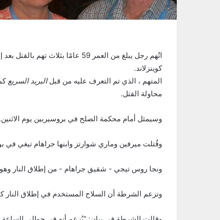
اتُهم رجل يبلغ من العمر 59 عامًا بث
كوينزلاند.
المتهم ، الذي تم التعرف عليه من قبل
البريد السريع
كما
محاولة القتل.
وسيمثل أمام محكمة الصلح في بروسيربين يوم الاثنين.
وقُتلت ميرفين وماري شوارتز وابنها جراهام تيغي في 
ونجا روس تيجي - شقيق جراهام - من إطلاق النار وهو
وتزعم الشرطة أن السلاح المستخدم في إطلاق النار كان
وقالت الشرطة في بيان: “يُزعم أنه في حوالي الساعة ا