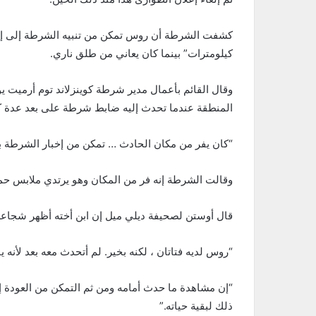
كشفت الشرطة أن روس تمكن من تنبيه الشرطة إلى إطلا
كيلومترات” بينما كان يعاني من طلق ناري.
وقال القائم بأعمال مدير شرطة كوينزلاند توم أرميت 
المنطقة عندما تحدث إليه ضابط شرطة على بعد عدة ك
“كان يفر من مكان الحادث … تمكن من إخبار الشرطة بإط
وقالت الشرطة إنه فر من المكان وهو يرتدي ملابس حمر
قال أوستن لصحيفة ديلي ميل إن ابن أخته أظهر شجاعة لا
“روس لديه فتاتان ، لكنه بخير. لم أتحدث معه بعد لأنه ي
“إن مشاهدة ما حدث أمامه ومن ثم التمكن من العودة إل
ذلك لبقية حياته.”