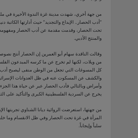
من جهة أخري، شهدت مدينة غزة الندوة الأخيرة في مل
“أدب الحصار.. الإبداع والتجديد” حيث أدارتها الكاتبة 
تحت الحصار، وقدمت مقدمة عن أدب الحصار ومفهومه وت
والمنتج الأدبي.
وقالت الناقدة سهام أبو العمرين إن الحصار أنتج نصو
من ويلات، لكنها لم تخرج عن ما كرسه المبدعون الفلس
كل المسوغات التي تجعل من الوطن منفى ليصبح أدب ال
والكشف عن المسكوت عنه في ظل العدوانات الإسرائيلية
وأمراض وبالتالي فأدب الحصار عبر عن حياة هذا الجزء 
يخرج عن السردية الفلسطينية الكبرى والتأكيد على الث
من جهتها، استعرضت الروائية ديانا الشناوي تجربتها الإ
المرأة في غزة تحت الحصار وفي ظل الانقسام وما خلف
سلباً وإيجاباً.