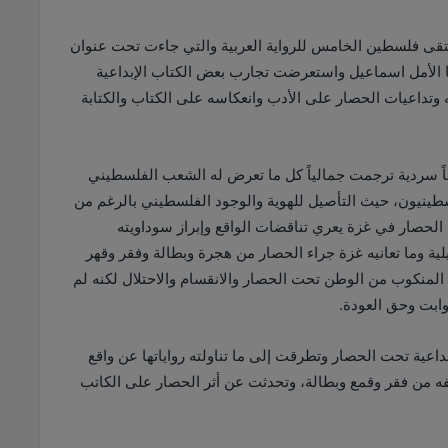
تقى فلسطين الخامس للرواية العربية والتي جاءت تحت عنوان
دنيا الأمل اسماعيل واستعرضت تجارب بعض الكتاب الإبداعية
داعيات الحصار على الأدب وانعكاسه على الكتاب والكتابة
صاً سردية ترجمت جمالياً كل ما تعرض له الشعب الفلسطيني
طينيون، حيث التأصيل للهوية والوجود الفلسطيني بالرغم من
حصار في غزة يعري تناقضات الواقع وإبراز سوداويته
 وما تعانيه غزة جراء الحصار من هجرة وبطالة وفقر وقهر
المنكوب من الوطن تحت الحصار والانقسام والاحتلال لكنه لم
وابت وحق العودة.
بداعية تحت الحصار وتطرقت إلى ما تناولته رواياتها عن واقع
ه من فقر وقمع وبطالة، وتحدثت عن أثر الحصار على الكاتب