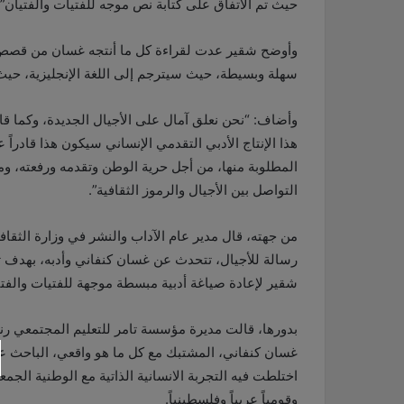
حيث تم الاتفاق على كتابة نص موجه للفتيات والفتيان”.
وأوضح شقير عدت لقراءة كل ما أنتجه غسان من قصص و
سهلة وبسيطة، حيث سيترجم إلى اللغة الإنجليزية، حيث
وأضاف: “نحن نعلق آمال على الأجيال الجديدة، وكما ق
هذا الإنتاج الأدبي التقدمي الإنساني سيكون هذا قادراً ع
المطلوبة منها، من أجل حرية الوطن وتقدمه ورفعته، ومن 
التواصل بين الأجيال والرموز الثقافية”.
من جهته، قال مدير عام الآداب والنشر في وزارة الثقا
رسالة للأجيال، تتحدث عن غسان كنفاني وأدبه، بهدف 
شقير لإعادة صياغة أدبية مبسطة موجهة للفتيات والفتي
بدورها، قالت مديرة مؤسسة تامر للتعليم المجتمعي رناد
غسان كنفاني، المشتبك مع كل ما هو واقعي، الباحث عن
اختلطت فيه التجربة الانسانية الذاتية مع الوطنية الجم
وقومياً عربياً وفلسطينياً.