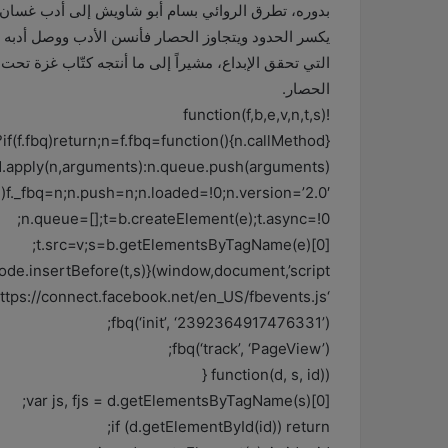
بدوره، تطرق الروائي بسام أبو شاويش إلى أدب غسان كن
يكسر الحدود ويتجاوز الحصار فأنسن الأدب ووصل أدبه 
التي تحقق الإبداع، مشيراً إلى ما أنتجه كتّاب غزة تحت
الحصار.
!function(f,b,e,v,n,t,s)
{if(f.fbq)return;n=f.fbq=function(){n.callMethod?
.apply(n,arguments):n.queue.push(arguments)};
bq)f._fbq=n;n.push=n;n.loaded=!0;n.version=’2.0′;
n.queue=[];t=b.createElement(e);t.async=!0;
t.src=v;s=b.getElementsByTagName(e)[0];
de.insertBefore(t,s)}(window,document,’script’,
‘https://connect.facebook.net/en_US/fbevents.js’);
fbq(‘init’, ‘2392364917476331’);
fbq(‘track’, ‘PageView’);
(function(d, s, id) {
var js, fjs = d.getElementsByTagName(s)[0];
if (d.getElementById(id)) return;