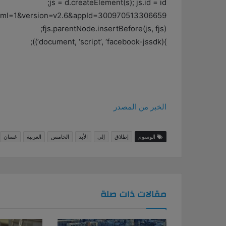
js = d.createElement(s); js.id = id;
xfbml=1&version=v2.6&appId=300970513306659”;
fjs.parentNode.insertBefore(js, fjs);
}(document, ‘script’, ‘facebook-jssdk’));
الخبر من المصدر
الوسوم
إطلاق
إلى
الأبد
الخامس
العربية
غسان
مقالات ذات صلة