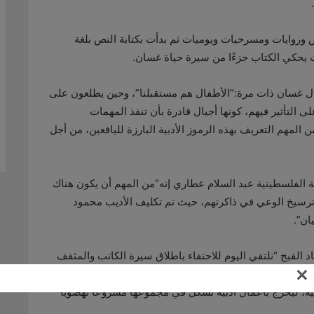
روايات ومسرحيات ويوميات ثم بدأت بكتابة النص بلغة
 يحكي الكتاب جزءًا من سيرة حياة غسان.
ال غسان ذات مرة:”الأطفال هم مستقبلنا”، وحين يطلعون على
لى التأثير فيهم، كونها أجيال قادرة بأن تنفذ المهمات
المهم التعريف بهذه الرموز الأدبية البارزة لليافعين، من أجل
فة الفلسطينية عبد السلام عطاري إنه”من المهم أن يكون هناك
ترسيخ الوعي في ذاكرتهم، حيث تم تكليف الأديب محمود
ان”.
 القبج “نلتقي اليوم للاحتفاء باطلاق سيرة الكاتب والمثقف
×
 الجمال في فنه وإبداعه، الإنسان والأخ والصديق الذي
عية، ليخرج بأعمال أدبية تشكل في مجموعها مشروعاً نهضوياً