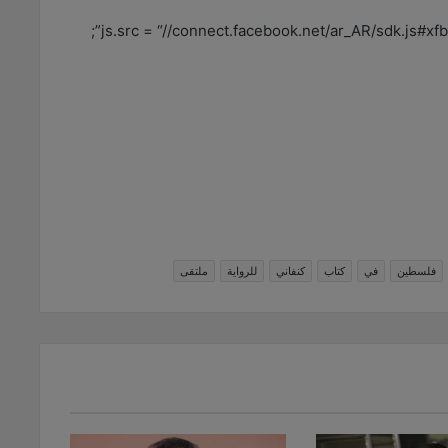
js.src = “//connect.facebook.net/ar_AR/sdk.js#
فلسطين
في
كتاب
كنفاني
للرواية
ملتقى