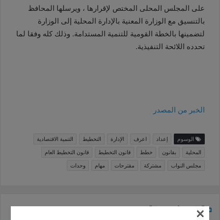
على المجلس المحلى المختص لإقرارها ، ويرسلها المحافظ
بالتنسيق مع الوزارة المعنية بالإدارة المحلية إلى الوزارة
لتضمينها بالخطة القومية للتنمية المستدامة. وذلك كله وفقا لما
تحدده اللائحة التنفيذية
.
الخبر من المصدر
الوسوم
إعداد
اعرف
الإدارة
التخطيط
التنمية الاقتصادية
المحلية
بقانون
خطط
قانون التخطيط
قانون التخطيط العام
مجلس النواب
مشتركة
مقترحات
مهام
وحدات
مقالات ذات صلة
×