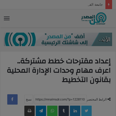
جامعة القاهرة تتصدر الجامعات المصرية عالميا بالتصنيف الصينى “شنجهاى” لـ2022
الق
إعداد مقترحات خطط مشتركة..
اعرف مهام وحدات الإدارة المحلية
بقانون التخطيط
الرابط المختصر
LinkedIn
WhatsApp
Telegram
طباعة