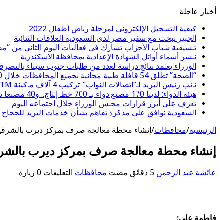
أخبار عاجلة
كيفية التسجيل الإلكتروني لمرحلة رياض أطفال 2022
الجبير يبحث مع سفير مصر لدى السعودية العلاقات الثنائية
تنسيقية شباب الأحزاب تشارك فى فعاليات اليوم الثانى من “م
ننشر أسماء أوائل الشهادة الإعدادية بمحافظة الاسكندرية
الوزراء يعتمد نتائج دراسة لعدد من طلبات جنوب سيناء بالتصر
“الصحة” تطلق 54 قافلة طبية مجانية بجميع المحافظات خلال 10 أيام ضمن “حياة كريمة”
نائب رئيس البريد لـ”اتصالات النواب”: تركيب 4 آلاف ماكينة ATM بنهاية 2023
هيئة الدواء: لدينا 170 مصنع دواء بـ 700 خط إنتاج.. و40 مصنعا تحت الإنشاء
تعرف على أبرز قرارات مجلس الوزراء خلال اجتماعه اليوم
السعودية توافق على مذكرة تفاهم بشأن خدمات البريد للحجاج 
الرئيسية
/
محافظات
/
إنشاء محطة معالجة صرف بمركز ديرب بالشرقية بـ53 مليون 
إنشاء محطة معالجة صرف بمركز ديرب بالشرقية بـ53 مليو
على
عائشة عبد الرحمن
محافظات
التعليقات
0 زيارة
إنشاء
محطة
معالجة
صرف
فاطمة علي:
بمركز