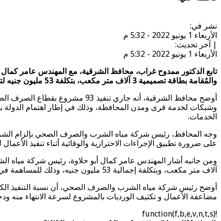
ديرب
بالشرقية
نشر في:
بـ53
الأربعاء 1 يونيو 2022 - 5:32 م
مليون
| آخر تحديث:
جنيه
الأربعاء 1 يونيو 2022 - 5:32 م
مغلقة
تابع الدكتور ممدوح غراب، محافظ الشرقية، مع المهندس عامر كما
والمُقامة بطاقة تصميمية 3 آلاف متر مكعب، بتكلفة 53 مليون جنيه لتقديم مشروع صرف صحي آمن وسليم وحفاظاً على البيئة والصحة العامة للمواطنين.
وشبكات لخدمة قرى ومدن المحافظة، وذلك في إطار اهتمام الدولة بتو
الخدمات.
وجه المحافظ، رئيس شركة مياه الشرب والصرف الصحي بإلزام الشركة ال
على ضرورة تطبيق الإجراءات الاحترازية والوقائية أثناء تنفيذ الأعمال
آلاف متر مكعب، وبتكلفة إجمالية 53 مليون جنيه، وذلك للمساهمة في توفير مشروع صرف صحي آمن وسليم لخدمة أهالي قري (دبيج – الميساه – منشأة كشك).
مضاعفة الأعمال و تكثيف الورديات بالمشروع لسرعة الانتهاء منه ودخو
!function(f,b,e,v,n,t,s)