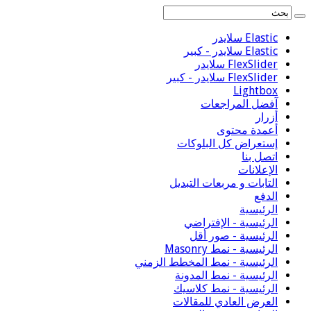
Elastic سلايدر
Elastic سلايدر - كبير
FlexSlider سلايدر
FlexSlider سلايدر - كبير
Lightbox
آفضل المراجعات
أزرار
أعمدة محتوى
إستعراض كل البلوكات
اتصل بنا
الإعلانات
التابات و مربعات التبديل
الدفع
الرئيسية
الرئيسية - الإفتراضي
الرئيسية - صور أقل
الرئيسية - نمط Masonry
الرئيسية - نمط المخطط الزمني
الرئيسية - نمط المدونة
الرئيسية - نمط كلاسيك
العرض العادي للمقالات