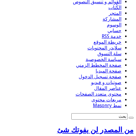
القوائم و تنسيق النصوص
الكُتاب
المتجر
المشاركة
الوسوم
حسابي
خدمة RSS
خريطة الموقع
سلايدر المحتويات
سلة التسوق
سياسة الخصوصية
صفحة المخطط الزمني
صفحة الميديا
صفحة تسجيل الدخول
صوتيات و فيديو
عناصر المقال
محتوى متعدد الصفحات
مربعات محتوى
نمط Masonry
من المصدر لن يفوتك شئ