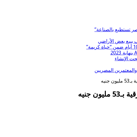
صر تستطيع بالصناعة”
ف بييع بعض الأراضي
والمعتمرين المصريين
جنيه
ن جنيه