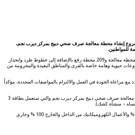
مشروع إنشاء محطة معالجة صرف صحي دبيج بمركز ديرب نجم،
أوضح محافظ الشرقية، أنه جاري تنفيذ 93 مشروع بقطاع الصرف الصحي بتكلفة إجمالية بلغت 12 مليار و407 مليون جنيه، تشمل إقامة 32 محطة معالجة و209 محطة رفع بالإضافة إلى خطوط طرد وانحدار
روعات حيوية وهامة خاصة بالقرى والمناطق البعيدة والمحرومة من
مع مراعاة الجودة في العمل والالتزام بالمواصفات المحددة، مؤكداً
ومن جانبه أشار المهندس عامر كمال أبو حلاوة، رئيس شركة مياه الشرب والصرف الصحي، إلى أنه جاري تنفيذ أعمال إنشاء مشروع محطة معالجة صرف صحي دبيج بمركز ديرب نجم والتي ستعمل بطاقة 3
أوضح رئيس شركة مياه الشرب والصرف الصحي، أن نسبة التنفيذ الكلية للمشروع وصلت 96.6 % حيث بلغت نسبة تنفيذ الأعمال المدنية 96 % والأعمال الكهروميكانيك من الداخل والخارج 100 % وجاري