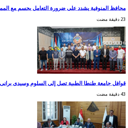
محافظ المنوفية يشدد على ضرورة التعامل بحسم مع المم
قوافل جامعة طنطا الطبية تصل إلى السلوم وسيدى برانى