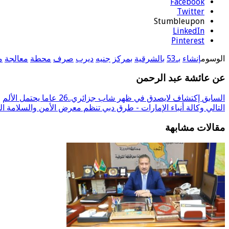
Facebook
Twitter
Stumbleupon
LinkedIn
Pinterest
الوسوم
إنشاء
بـ53
بالشرقية
بمركز
جنيه
ديرب
صرف
محطة
معالجة
م
عن عائشة عبد الرحمن
السابق
إكتشاف لايصدق في ظهر شاب جزائري..26 عاما يحتمل الألم
التالي
وكالة أنباء الإمارات - طرق دبي تنظم معرض الأمن والسلامة ال
مقالات مشابهة