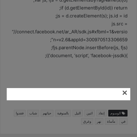
if (d.getElementById(id)) return;
js = d.createElement(s); js.id = id;
js.src =
“//connect.facebook.net/ar_AR/sdk.js#xfbml=1&versio
n=v2.6&appId=300970513306659”;
fjs.parentNode.insertBefore(js, fjs);
}(document, ‘script’, ‘facebook-jssdk’));
×
الخبر من المصدر
الوسوم
إنقاذ
اثنين
النيل
بالمنوفية
حياتهم
شباب
فقدوا
في
مأساة
نهر
وغرق