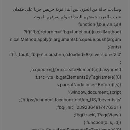
وسادت حالة من الحزن بين أبناء قرية جريس حزنا علي فقدان
شباب القرية جمعتهم الصداقة ولم يفرقهم الموت.
!function(f,b,e,v,n,t,s)
{if(f.fbq)return;n=f.fbq=function(){n.callMethod?
n.callMethod.apply(n,arguments):n.queue.push(argum
ents)};
if(!f._fbq)f._fbq=n;n.push=n;n.loaded=!0;n.version=’2.0′
;
n.queue=[];t=b.createElement(e);t.async=!0;
t.src=v;s=b.getElementsByTagName(e)[0];
s.parentNode.insertBefore(t,s)}
(window,document,’script’,
‘https://connect.facebook.net/en_US/fbevents.js’);
fbq(‘init’, ‘2392364917476331’);
fbq(‘track’, ‘PageView’);
(function(d, s, id) {
var js, fjs = d.getElementsByTagName(s)[0];