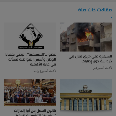
مقالات ذات صلة
عضو بـ”التنسيقية”: الوعى بقضايا
السيطرة على حريق منزل في
الوطن وأسس المواطنة مسألة
كرداسة دون إصابات
فى غاية الأهمية
منذ أسبوعين
منذ أسبوع واحد
قانون العمل من أبرز إنجازات
“الشيوخ” التشريعية لتحفيز