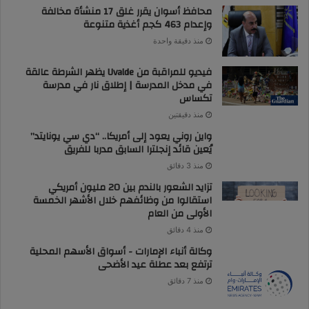
محافظ أسوان يقرر غلق 17 منشأة مخالفة
وإعدام 463 كجم أغذية متنوعة
منذ دقيقة واحدة
فيديو للمراقبة من Uvalde يظهر الشرطة عالقة
في مدخل المدرسة | إطلاق نار في مدرسة
تكساس
منذ دقيقتين
واين روني يعود إلى أمريكا.. “دي سي يونايتد”
يُعين قائد إنجلترا السابق مدربا للفريق
منذ 3 دقائق
تزايد الشعور بالندم بين 20 مليون أمريكي
استقالوا من وظائفهم خلال الأشهر الخمسة
الأولى من العام
منذ 4 دقائق
وكالة أنباء الإمارات - أسواق الأسهم المحلية
ترتفع بعد عطلة عيد الأضحى
منذ 7 دقائق