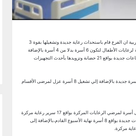
صرح الدكتور سيد جلال، مدير فرع التأمين الصحي بالغربية ان الفرع قام باستحداث رعاية جديدة وتشغيلها بقوة 3
أسرة لمرضي رعايات الكبد، وتحديث السعة الاستيعابية لرعايات الأطفال لتكون 6 أسرة بدلا من 4 أسرة بالإضافة
إلى رفع الطاقة الإستيعابية لوحدة الحضانات وتشغيل قاعات جديدة بواقع 21 حضانة وتزويدها بأحدث التجهيزات
وأضاف “جلال” إلى أنه تم تشغيل رعاية العزل بقوة 7 أسرة جديدة بالإضافة إلي تشغيل 8 أسرة عزل لمرضى الأقسام
مؤكداً أن الفرع خلال عام 2022 نجح في إضافة وتشغيل أسرة لمرضي الرعايات المركزة بواقع 17 سرير رعاية مركزة
بالمجمع الطبي بطنطا ومن المقرر افتتاح وتشغيل قاعات جديدة بواقع 8 أسرة نهاية الأسبوع القادم،بالإضافة إلى