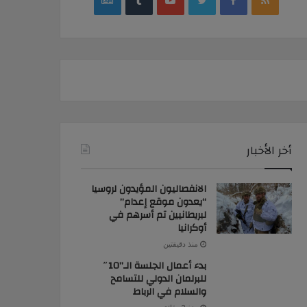
news
أخر الأخبار
الانفصاليون المؤيدون لروسيا
“يعدون موقع إعدام”
لبريطانيين تم أسرهم في
أوكرانيا
منذ دقيقتين
بدء أعمال الجلسة الـ”10″
للبرلمان الدولي للتسامح
والسلام في الرباط