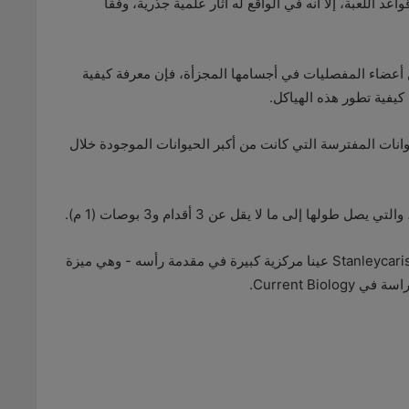
عد اللعبة، إلا أنه في الواقع له آثار علمية جذرية، وفقا
ن أعضاء المفصليات في أجسامها المجزأة، فإن معرفة كيفية
كيفية تطور هذه الهياكل.
S عضوا في radiodonts، وهي الحيوانات المفترسة التي كانت من أكبر الحيوانات الموجودة خلال
كما أنه بالإضافة إلى زوج من العيون المطاردة، يمتلك Stanleycaris عينا مركزية كبيرة في مقدمة رأسه - وهي ميزة
Current B.