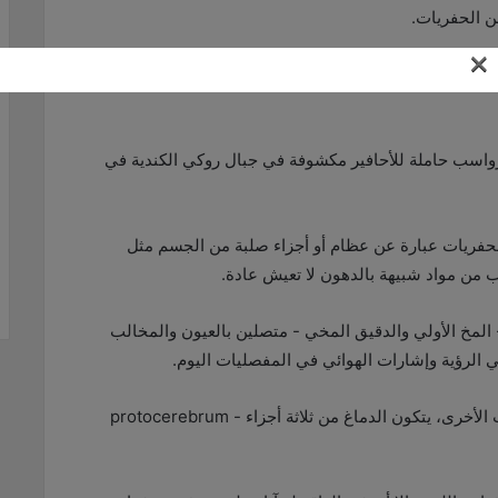
×
ان يتألف من جزأين بدلا من ثلاثة مثل الحشرات الحالية، وهوما يلقي ضوءا جديدا
أحافير Stanleycaris من Burgess Shale - رواسب حاملة للأحافير مكشوفة في جبال روكي الكندية في
لحفريات عبارة عن عظام أو أجزاء صلبة من الجسم مثل
اب من مواد شبيهة بالدهون لا تعيش عادة.
كان يتألف من جزأين - المخ الأولي والدقيق المخي - متصلين بالعيون والمخالب
في الرؤية وإشارات الهوائي في المفصليات اليوم.
وفي مفصليات الأرجل الحالية، مثل الجنادب والحشرات الأخرى، يتكون الدماغ من ثلاثة أجزاء - protocerebrum