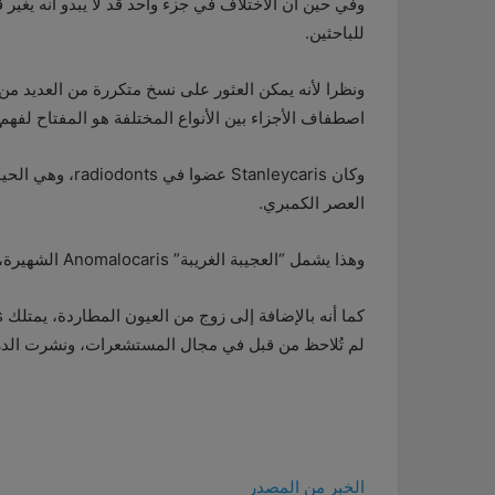
وفي حين أن الاختلاف في جزء واحد قد لا يبدو أنه يغير قوا
للباحثين.
ونظرا لأنه يمكن العثور على نسخ متكررة من العديد م
اصطفاف الأجزاء بين الأنواع المختلفة هو المفتاح لفهم 
وكان tanleycaris
العصر الكمبري.
وهذا يشمل “العجيبة الغريبة” Anomalocaris الشهيرة، والتي يصل طولها إلى ما لا يقل عن 3 أقدام و3 بوصات (1 م).
لم تُلاحظ من قبل في مجال المستشعرات، ونشرت الدراسة في iology
الخبر من المصدر