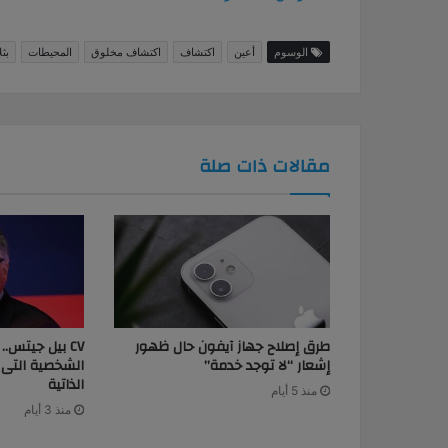
الوسوم
أعين
اكتشاف
اكتشاف مخلوق
المحيطات
بثل
مقالات ذات صلة
طرق إصلاح جهاز آيفون حال ظهور
CV بيل جيتس.
إشعار “لا توجد خدمة”
الشخصية التى 
الذاتية
منذ 5 أيام
منذ 3 أيام