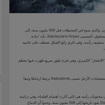
قد يدفع دماغ متحجر لمخلوق يشبه القريدس بثلاث عيون، والذي سبح في المحيطات قبل 500 مليون سنة، إلى
إعادة التفكير في تطور الحشرات والعناكب، ويوصف المخلوق، المسمى Stanleycaris hirpex، بأنه “مادة
ي منتصف رأسه، وفم دائري رائع الشكل تصطف على جانبيه
.
 ذكره موقع “RT”، عاش Stanleycaris خلال “الانفجار” الكمبري، وهي فترة تطور سريع ظهرت فيها معظم
وكان ينتمي إلى فرع قديم منقرض من شجرة تطورية لمفصليات الأرجل تسمى Radiodonta ترتبط ارتباطا وثيقا
م من المظهر الغريب لـ Stanleycaris، إلا أن محتويات رأسه هي التي أثارت اهتمام العلماء، وفي دراسة
أجريت على أكثر من 250 عينة متحجرة من Stanleycaris يعود تاريخها إلى 506 مليون سنة، وجدوا أن الدماغ