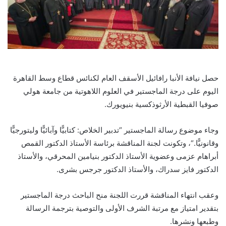
حصل نيافة الأنبا رافائيل الأسقف العام لكنائس قطاع وسط القاهرة
اليوم على درجة الماجستير في العلوم اللاهوتية من جامعة هولي
صوفيا القبطية الأرثوذكسية بنيويورك
.
وجاء موضوع رسالة الماجستير “تدبير الخلاص: كتابيًّا وآبائيًّا وليتورجيًّا
وقانونيًّا
“.
، وتكونت لجنة المناقشة برئاسة الأستاذ الدكتور القمص
أبراهام عزمى وعضوية الأستاذ الدكتور بنيامين المحرقي، والأستاذ
الدكتور فايز سدراك، والأستاذ الدكتور جرجس بشرى
.
وعقب انتهاء المناقشة قررت اللجنة منح الباحث درجة الماجستير
بتقدير امتياز مع مرتبة الشرف الأولى والتوصية بترجمة الرسالة
وطبعها ونشرها.