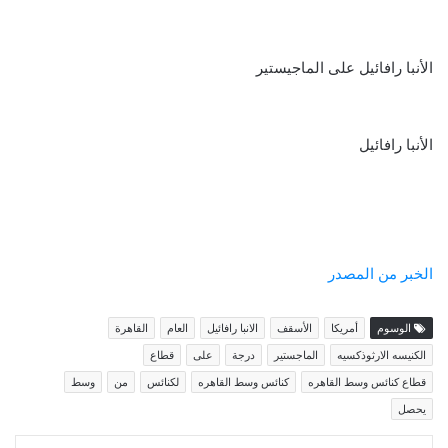
الأنبا رافائيل على الماجيستير
الأنبا رافائيل
الخبر من المصدر
الوسوم
أمريكا
الأسقف
الانبا رافائيل
العام
القاهرة
الكنيسه الارثوذكسيه
الماجستير
درجة
على
قطاع
قطاع كنائس وسط القاهره
كنائس وسط القاهره
لكنائس
من
وسط
يحصل