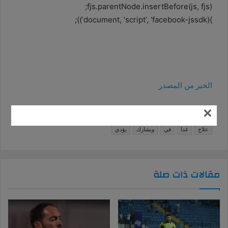
fjs.parentNode.insertBefore(js, fjs);
}(document, ‘script’, ‘facebook-jssdk’));
الخبر من المصدر
×
الوسوم
الأهلي
التدريبات
الجماعية
جلسة
طبيعي
عبدالمنعم
علاج
غدا
في
ويشارك
يؤدي
مقالات ذات صلة