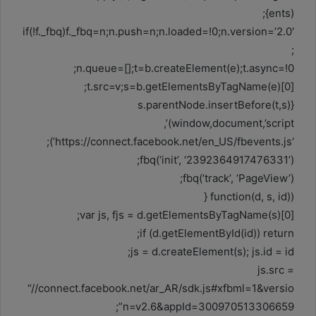
ents)};
if(!f._fbq)f._fbq=n;n.push=n;n.loaded=!0;n.version=’2.0′
;
n.queue=[];t=b.createElement(e);t.async=!0;
t.src=v;s=b.getElementsByTagName(e)[0];
s.parentNode.insertBefore(t,s)}
(window,document,’script’,
‘https://connect.facebook.net/en_US/fbevents.js’);
fbq(‘init’, ‘2392364917476331’);
fbq(‘track’, ‘PageView’);
(function(d, s, id) {
var js, fjs = d.getElementsByTagName(s)[0];
if (d.getElementById(id)) return;
js = d.createElement(s); js.id = id;
js.src =
“//connect.facebook.net/ar_AR/sdk.js#xfbml=1&versio
n=v2.6&appId=300970513306659”;