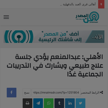
أهالى قرى العبد بالدقهلية يناشدون المسئولين توفير مياه للشرب.. والمحافظة ترد
الق
الأهلي: عبدالمنعم يؤدي جلسة
علاج طبيعي ويشارك في التدريبات
الجماعية غدًا
الرابط المختصر
LinkedIn
WhatsApp
Telegram
طباعة