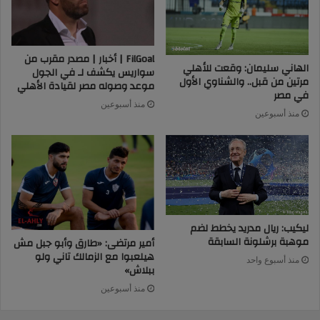
FilGoal | أخبار | مصدر مقرب من
الهاني سليمان: وقعت للأهلي
سواريس يكشف لـ في الجول
مرتين من قبل.. والشناوي الأول
موعد وصوله مصر لقيادة الأهلي
في مصر
منذ أسبوعين
منذ أسبوعين
ليكيب: ريال مدريد يخطط لضم
موهبة برشلونة السابقة
أمير مرتضى: «طارق وأبو جبل مش
هيلعبوا مع الزمالك تاني ولو
منذ أسبوع واحد
ببلاش»
منذ أسبوعين