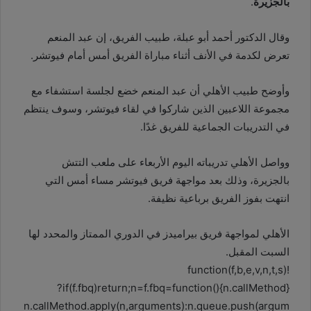
بالجزيرة
.
وقال الدكتور أحمد أبو عبلة، طبيب الفريق، إن عبد المنعم
تعرض لكدمة في الأنف أثناء مباراة الفريق أمس أمام فيوتشر.
وأوضح طبيب الأهلي أن عبد المنعم خضع لجلسة استشفاء مع
مجموعة اللاعبين الذين شاركوا في لقاء فيوتشر، وسوف ينتظم
في التدريبات الجماعية للفريق غدًا.
وواصل الأهلي تدريباته اليوم الأربعاء على ملعب التتش
بالجزيرة، وذلك بعد مواجهة فريق فيوتشر مساء أمس التي
انتهت بفوز الفريق برباعية نظيفة.
الأهلي لمواجهة فريق بيراميدز في الدوري الممتاز والمحدد لها
السبت المقبل.
!function(f,b,e,v,n,t,s)
{if(f.fbq)return;n=f.fbq=function(){n.callMethod?
n.callMethod.apply(n,arguments):n.queue.push(argum