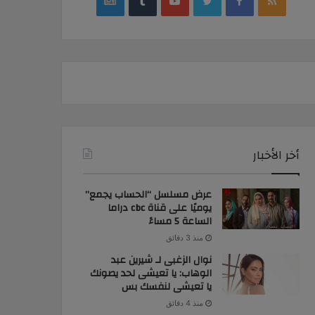
google
YouTube
Twitter
Facebook
RSS
news
أخر الأخبار
عرض مسلسل “الحساب يجمع”
يوميًا على قناة cbc دراما
الساعة 5 مساءً
منذ 3 دقائق
نوال الزغبى لـ شيرين عبد
الوهاب: يا تعيشى لحد يصونك
يا تعيشى لنفسك بس
منذ 4 دقائق