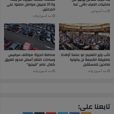
ماكينات الصرف الآلى غدا
و37.5 مليون مواطن حصلوا على
الجرعتين
منذ أسبوعين
منذ أسبوع واحد
نائب وزير التعليم: لو علمنا أولادنا
محافظ الجيزة: مواقف سرفيس
بالطريقة القديمة لن يكونوا
وساحات انتظار أسفل محور الفريق
صالحين للمستقبل
كمال عامر “فيديو”
منذ أسبوع واحد
منذ أسبوع واحد
تابعنا على: