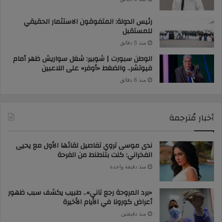
رئيس الدولة: المتفوقون الاستثمار الحقيقي
للمستقبل
منذ 5 دقائق
الوطن سبورت | شوبير: شغل سواريش ظهر أمام
فيوتشر.. والضغط «أوفر» على اللاعبين
منذ 6 دقائق
أخبار مُترجمة
ندى موسى تروي تفاصيل لقائها الأول مع يحيى
الفخراني: كنت بتنطنط من الفرحة
منذ دقيقة واحدة
«برد المروحة رجع تاني».. طبيب يكشف سبب ظهور
أعراض كورونا في الأيام الأخيرة
منذ دقيقتين