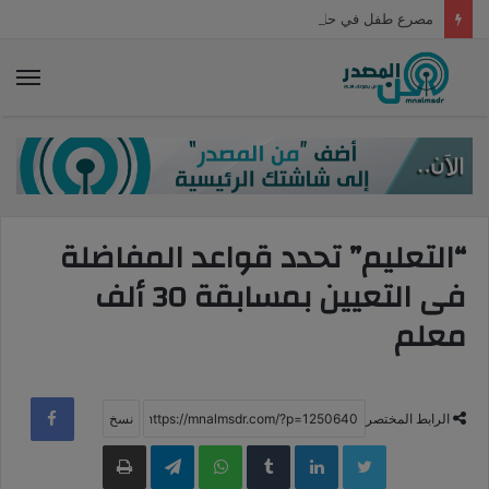
مصرع طفل في حادث سير في المنوفية
الق
“التعليم” تحدد قواعد المفاضلة
فى التعيين بمسابقة 30 ألف
معلم
الرابط المختصر
LinkedIn
WhatsApp
Telegram
طباعة