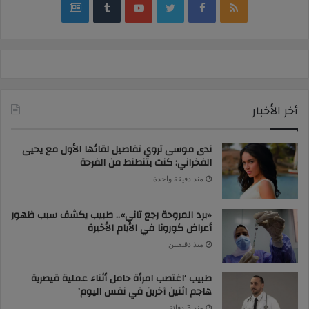
google
YouTube
Twitter
Facebook
RSS
news
أخر الأخبار
ندى موسى تروي تفاصيل لقائها الأول مع يحيى
الفخراني: كنت بتنطنط من الفرحة
منذ دقيقة واحدة
«برد المروحة رجع تاني».. طبيب يكشف سبب ظهور
أعراض كورونا في الأيام الأخيرة
منذ دقيقتين
طبيب ‘اغتصب امرأة حامل أثناء عملية قيصرية
هاجم اثنين آخرين في نفس اليوم’
منذ 3 دقائق