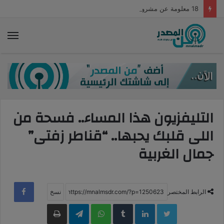
18 معلومة عن مشروع مونوريل العاصمة الإدارية الجديدة
الق
التليفزيون هذا المساء.. فسحة من
اللى قلبك يحبها.. “قناطر زفتى”
جمال الغربية
الرابط المختصر
LinkedIn
WhatsApp
Telegram
طباعة