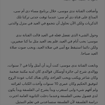
وأضافت الفنانة ندى موسى، خلال برنامج مساء دى أم سى،
المذاع على قناة دى أم سى: عندما توفت جدتى تركنا تلك
الذكريات ولكن الآن نحاول أن نتجمع في العيد في منزل والدتى
.
وحول الشىء الذى تفضل فعله في العيد قالت الفنانة ندى
موسى: بحب أنام في العيد، فلم يعد العيد مثل ما كنا صغيرين،
ولكن دائما استيقظ مع أمى في صلاة العيد، وبحب صوت صلاة
العيد صباحا
.
وتابعت الفنانة ندى موسى: كنت أريد أن أمثل وأنا في 7 سنوات،
ووالدى شرح لى جائزة أوسكار، فوالدى كان لديه مكتبة ضخمة
وكان شاعر ويكتب ويحب القراءة، وكان هناك كتاب عودة الروح
لتوفيق الحكيم وكان عمرى 10 سنوات وأخذت الكتاب لقرائته
ولم أفهم شيء وابى استغرب وبدأ يشرح لى الفلسفة وبدأ يكون
لدى فضول معنى الفلسفة وعندما دخلت الثانوية العامة اخترت
دراسة الفلسفة لأن الفلسفة ستساعدنى في تعلم التمثيل.