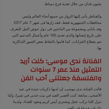
مليون فدان من خلال تغذية فرع دمياط
.
والقناطر يأتى إليها الزوار من جميع أنحاء العالم وليس
محافظات الجمهورية فقط، فقد زارها فى شهر 7 عام 2017
وفد يابانى ومجموعة من الباحثين فى دول حوض النيل للتعرف
على تاريخ إنشائها والذى تعدى 100 عام وأعمال التدعيم التى
تتم بقطاع الخزانات، كما قاموا بالتقاط بعض الصور التذكارية
بها
.
الفنانة ندى موسى: كنت أريد
التمثيل منذ عمر 7 سنوات
والفلسفة جعلتنى أحب الفن
قالت الفنانة ندى موسى، إن لديها ذكريات جيدة في عيد
الأضحى، متابعة: كنت أقضى العيد في بيت جدتى في شبرا، وكنا
ننزل كلنا نركب عجل ونشترى آيس كريم ونعود للغداء، ولدينا
ذكريات جميلة في العيد
.