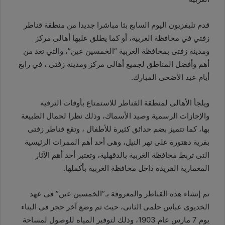
قدم تليفزيون اليوم السابع بثا مباشرا جديدا من منطقة قناطر
زفتي في محافظة الغربية، أو كما يطلق عليها أهالى مركز
ومدينة زفتى بمحافظة الغربية “الخمسين عين”، والتي تعد من
أهم وأفضل المناطق لجميع أهالى مركز ومدينة زفتى ، في رابع
أيام عيد الأضحى المبارك
.
ويلجأ الأهالى لمنطقة القناطر للاستمتاع بأوقات الترفيه
والإجازات الرسمية وصيد الأسماك، وذلك نظرا لجمال الطبيعة
بها، كما تتميز بضم حدائق كثيرة للأطفال ، وتقع قناطر زفتى
بقرية دهتورة على نهر النيل، وهى أحد أهم الممرات الرئيسية
التى تربط محافظة الغربية بالدقهلية، وتعتبر أحد أهم الآثار
المعمارية الفريدة داخل محافظة الغربية بأكملها
.
تم إنشاء هذه القناطر والمعروفة بـ”الخمسين عين” فى عهد
الخديوى عباس حلمى الثانى، حيث تم وضع آخر حجر فى البناء
يوم 7 مارس عام 1903، وذلك لتوفير المياه للوصول لمساحة