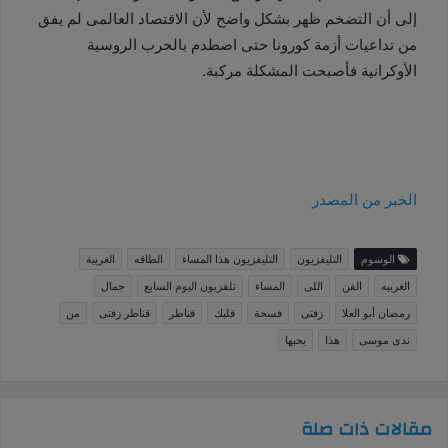
إلى أن التضخم ظهر بشكل واضح لأن الاقتصاد العالمى لم يفق
من تداعيات أزمة كورونا حتى اصطدم بالحرب الروسية
الأوكرانية فأصبحت المشكلة مركبة
.
الخبر من المصدر
الوسوم
التليفزيون
التليفزيون هذا المساء
الطاقه
الغربية
الغربيه
الفن
اللى
المساء
تلفزيون اليوم السابع
جمال
رمضان أبو العلا
زفتى
فسحة
قلبك
قناطر
قناطر زفتى
من
ندى موسى
هذا
يحبها
مقالات ذات صلة