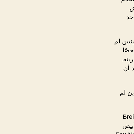
ش
حد
نيين لم
خصًا
يته.
 أن
ين لم
 New York Post و Breitbart
ي الأبيض