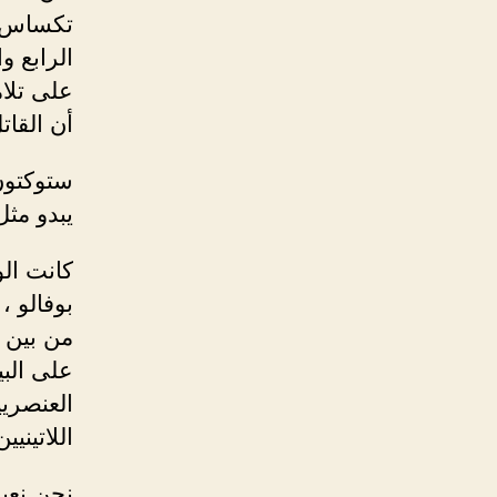
الرابع و
على تلام
أن القات
يبدو مثل 
كانت الو
بوفالو ،
من بين أ
العنصري
اللاتينيين وقتل 23 منهم بإج
نحن نعي