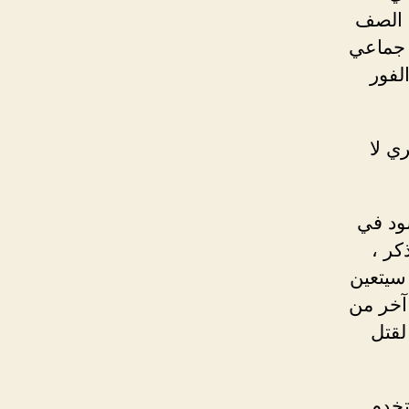
1 عامًا 19 طالبًا في الصف
 جماعي
لفور
نصري لا
سود في
كر ،
سيتعين
اد شخص آخر من
لقتل
تخدم