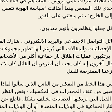
الذي كنت أتخيله. غردت
حدى تلك القصص بينما أضافت “سياسة الهوية تتعفن 
لى الخارج” ، ثم منعتني على الفور.
ل جعلوا يتظاهرون بأنهم مهذبون.
ل التواصل الاجتماعي والبريد الإلكتروني ، شارك الق
لإحصائيات والمقالات التي يُزعم أنها تظهر مجموعات
 يرتكبون عمليات إطلاق نار جماعية أكثر من الأشخا
ال آخرون إنه كان يجب أن أفترض أن القاتل كان لاتينيً
تنا المفترضة للقتل.
هذا الخط من التفكير من الناس الذين سألوا لماذا 
غضبي من عنف المخدرات في المكسيك - بغض النظر 
القتل التي ترتكبها العصابات تختلف بشكل قاطع عن 
نار الجماعية في الولايات المتحدة. أو أن الولايات الم