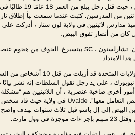
تكساس ، حيث قتل رجل يبلغ من العمر 8
اثنين من المدرسين. كتبت
عندما سمعت نبأ إطلاق نار
يذ مدارس لاتينيين في ولاية لون ستار ، أدركت على ا
ل كان من أنصار تفوق البيض.
ستوكتون. تشارلستون ، SC بيتسبرغ. الخوف من هجوم ع
هذا الامتداد.
لايات المتحدة قد أزيلت من
قتل 10 أشخاص من ال
 نيويورك ، على يد رجل تقول السلطات إنه نشر بيانًا ذ
مور أخرى صاخبة عنصرية ، أن اللاتينيين هم “مشكلة 
على البيض التعامل معها”. Uvalde في ولاية حيث ق
ين البيض إلى إل باسو قبل ثلاث سنوات بهدف واضح 
راءات موجزة في وول مارت.
ش في عصر انتقلت فيه مؤامرة مضحكة - النخب تس