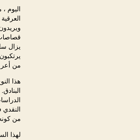
اليوم ، 
العرقية 
ويريدون
قصاصات 
يزال سائ
يرتكبون 
من أعرا
هذا النو
البنادق.
الدراسا
النقدي ف
من كونه 
لهذا ال