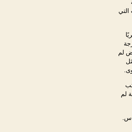
التي
ًا
رجة
رض لم
ثل
ى.
تب
 لم
اس.