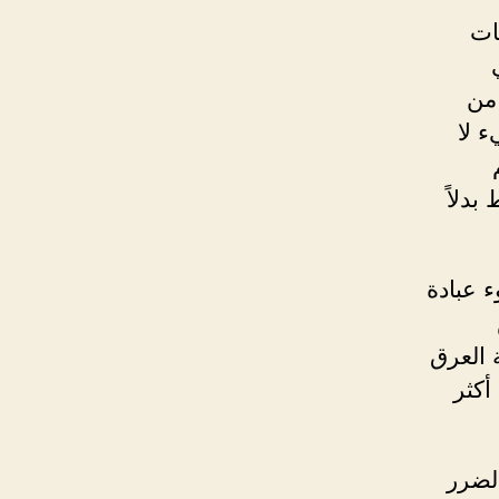
ات
من
 لا
بدلاً
ء عبادة
 العرق
أكثر
لضرر