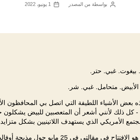
بواسطة
من المصدر
1 يونيو، 2022
كاتب
تاريخ
المقالة
المقالة
بيغوت. غبي. حتر.
الأبيض. متحامل. غبي. شر.
ه بعض الأشياء اللطيفة التي اتصل بي المحافظون ال
- كل ذلك لأنني أشعر أن المتعصبين للبيض يشكلون خ
تمع الأمريكي الذي يستهدف اللاتينيين بشكل متزايد.
كان هذا هو الافتتاح في مقالتي في 25 مايو حول مذبحة 