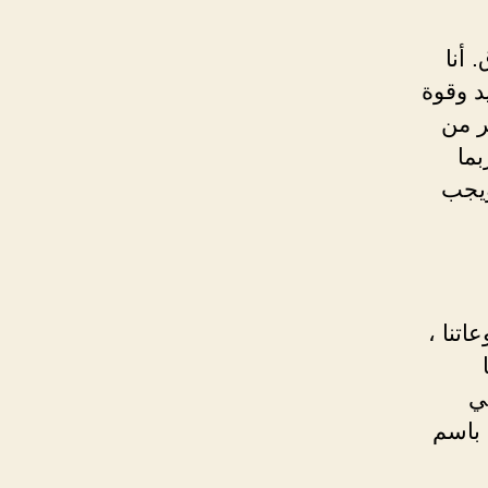
 أنا
د وقوة
ر من
بما
ويجب
اتنا ،
ي
 باسم