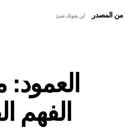
من المصدر
لن يفوتك شئ
العمود: 
الفهم ال