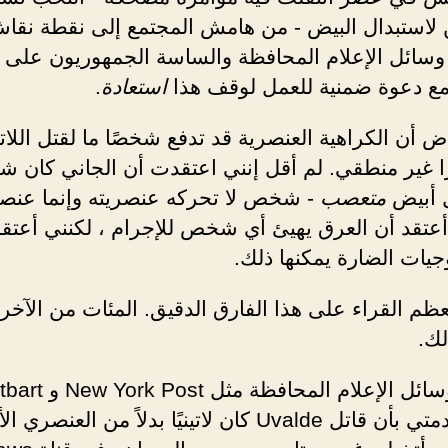
ين لاستبدال البيض - من هامش المجتمع إلى نقطة نقا
 وسائل الإعلام المحافظة والساسة الجمهوريون على 
مع دعوة ضمنية للعمل لوقف هذا
استعادة
.
ض أن الكراهية العنصرية قد تدفع شخصًا ما لقتل اللاتي
ا غير منطقي. لم أقل إنني اعتقدت أن الجاني كان ش
 أبيض
متعصب
- شخص لا تحركه عنصريته وإنما عنصر
 أعتقد أن العرق يهيئ أي شخص للإجرام ، لكنني أعتقد
وجيات الضارة يمكنها ذلك.
م القراء على هذا الفارق الدقيق. المئات من الآخر
لك.
ركزت وسائل الإعلام المحافظة مثل
على صدمتي بأن قاتل Uvalde كان لاتينيًا بدلاً من العنصر