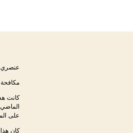
عنصري. 
مكافحة 
كانت هذ
الماضي 
على المج