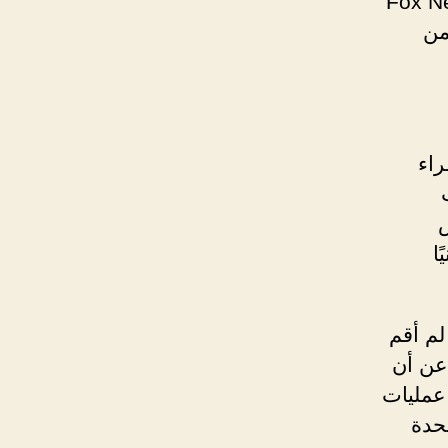
 تامي بروس ، المساهم في قناة Fox News
من
راء
ص
ا
لم أقم
عن أن
عمليات
تحدة