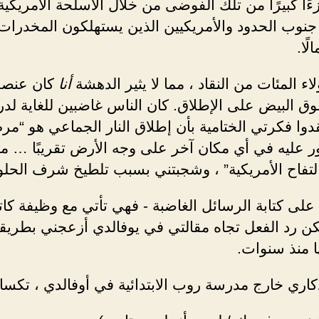
ًا كبيرًا من تلك الفوضى من خلال الأسلحة الأمريكية
جنوب الحدود والأمريكيين الذين يستهلكون المخدرات 
ًا.
اء المئات من النقاد ، مما لا يثير الدهشة
أنا
كان عنصري
فوق البيض على الإطلاق. كان الناس غاضبين للغاية لد
قدوا فكرتي الختامية بأن إطلاق النار الجماعي هو “م
ور عليه في أي مكان آخر على وجه الأرض تقريبًا … م
لتفاح الأمريكية” ، وشجبتني بسبب تلطيخ شرف الحلو
د على كتابة الرسائل الغاضبة - فهي تأتي مع وظيفة كا
كن رد الفعل تجاه مقالتي في يوفالدي أزعجني بطريقة
ا منذ سنوات.
اري خارج مدرسة روب الابتدائية في أوفالدي ، تكس