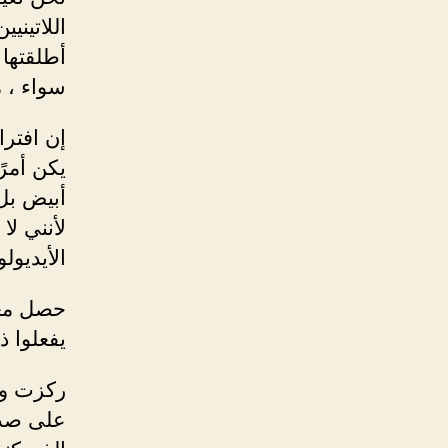
اللاتيني
أطلقتها
سواء ، 
إن افترا
يكن أمرً
أبيض بل
لأنني لا
الأيديول
حصل معظ
يفعلوا ذ