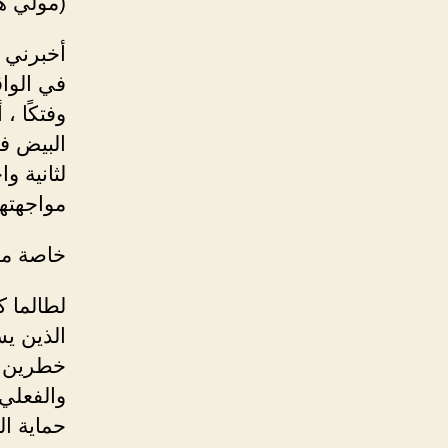
(مولي ه
أخبرني ا
في الواق
وفتكًا ،
البيض في
لثانية و
مواجهتها
خاصة من
لطالما ك
الذين ي
خطرين. أ
والفعلي
حماية ا