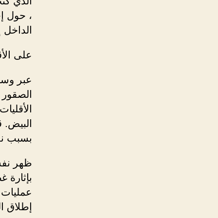
، حول إ
الداخل إ
على الأق
عبر وسائ
الصقور ا
الأقليات
البيض. ق
بسبب نزع
ظهر نفس 
بإثارة 
عمليات 
إطلاق ال