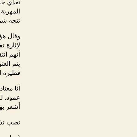
تغذي جزء
المهربة 
تتجه شمال
وقال هؤل
لإثارة ت
أنهم انت
يتم العث
فطيرة ا
أنا معتا
عمود. ل
أشعر به
نصب تذك