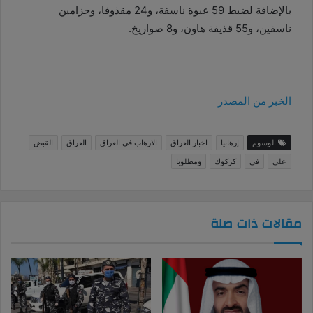
بالإضافة لضبط 59 عبوة ناسفة، و24 مقذوفا، وحزامين
ناسفين، و55 قذيفة هاون، و8 صواريخ.
الخبر من المصدر
الوسوم
إرهابيا
اخبار العراق
الارهاب فى العراق
العراق
القبض
على
في
كركوك
ومطلوبا
مقالات ذات صلة