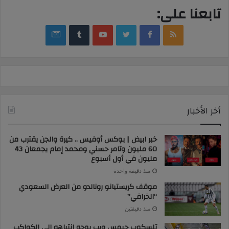
تابعنا على:
google
YouTube
Twitter
Facebook
RSS
news
أخر الأخبار
خبر ابيض | بوكس أوفيس .. كيرة والجن يقترب من
60 مليون وتامر حسني ومحمد إمام يجمعان 43
مليون في أول أسبوع
منذ دقيقة واحدة
موقف كريستيانو رونالدو من العرض السعودي
“الخرافي”
منذ دقيقتين
تلسكوب جيمس ويب يوجه انتباهه إلى الكواكب