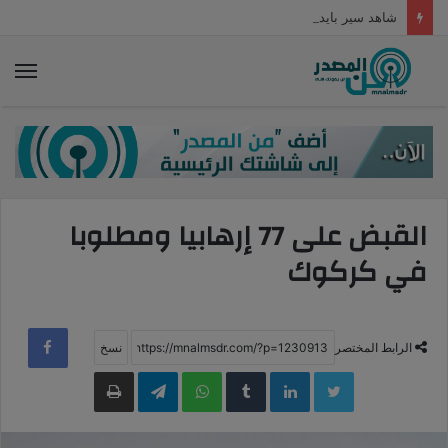
شاهد سير بايدن بجانب محمد بن سلمان قبيل مصافحة العاهل السعودي في قصر السلام
الق
القبض على 77 إرهابيا ومطلوبا
في كركوك
الرابط المختصر
LinkedIn
WhatsApp
Telegram
طباعة