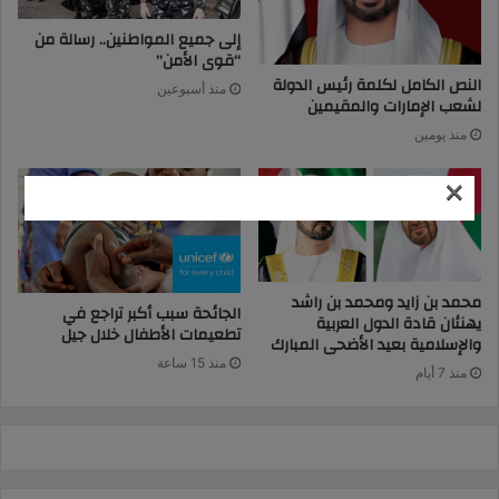
إلى جميع المواطنين.. رسالة من
“قوى الأمن”
النص الكامل لكلمة رئيس الدولة
منذ أسبوعين
لشعب الإمارات والمقيمين
منذ يومين
×
محمد بن زايد ومحمد بن راشد
الجائحة سبب أكبر تراجع في
يهنئان قادة الدول العربية
تطعيمات الأطفال خلال جيل
والإسلامية بعيد الأضحى المبارك
منذ 15 ساعة
منذ 7 أيام