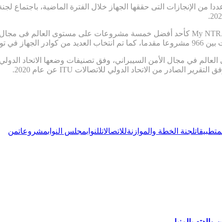
 من الإنجازات التى حققها الجهاز خلال الفترة الماضية، باجتماع لج
وقال: “لقد اختير التطبيق التفاعلي للجهاز القومي لتنظيم الاتصالات My NTRA كأحد أفضل خمس
 “حافظت مصر على مكانتها العالمية في المرتبة الــــ 23 على العالم في مجال الأمن السيبراني، وفق ت
م
تطبيقات
لجنة الخطة والموازنة
للاتصالات
للنواب
مجلس النواب
مشروعات
من