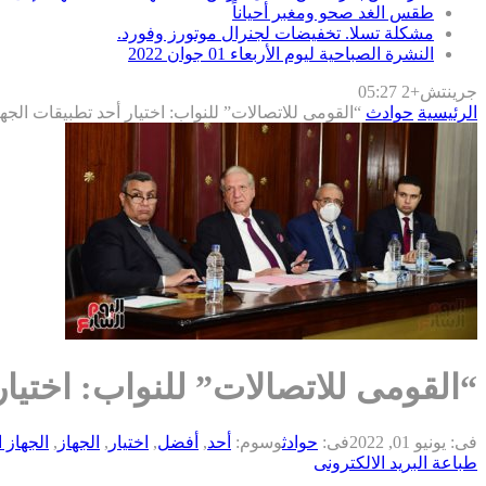
طقس الغد صحو ومغبر أحياناً
مشكلة تسلا. تخفيضات لجنرال موتورز وفورد.
النشرة الصباحية ليوم الأربعاء 01 جوان 2022
جرينتش+2 05:27
الرئيسية
حوادث
“القومى للاتصالات” للنواب: اختيار أحد تطبيقات الجهاز من أفضل 5 
“القومى للاتصالات” للنواب: اختيار أحد تطب
فى:
يونيو 01, 2022
فى:
حوادث
وسوم:
أحد
,
أفضل
,
اختيار
,
الجهاز
,
الجهاز 
طباعة
البريد الالكترونى