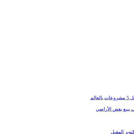
الم
ف بييع بعض الأراضي
توبر المقبل