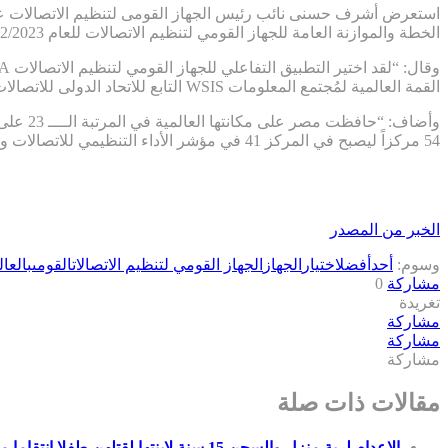
استعرض أشرف حسنى نائب رئيس الجهاز القومى لتنظيم الاتصالات عددا
الخطة والموازنة العامة للجهاز القومي لتنظيم الاتصالات للعام 2022/2023.
القمة العالمية لمُجتمع المعلومات WSIS التابع للاتحاد الدولى للاتصالات بين 966 مشروعا مقدما، كما تم انتخاب العديد من كوادر الجهاز في تولى مناصب دولية مرموقة في المنظمات الدولية.
وأضاف:
54 مركزاً ليصبح في المركز 41 في مؤشر الأداء التنظيمي للاتصالات وفق التقرير الصادر من الاتحاد الدولي للاتصالات ITU عن عام 2020.
الخبر من المصدر
وسوم:
أحد
أفضل
اختيار
الجهاز
الجهاز القومي لتنظيم الاتصالات
القومى
بالعال
مشاركة
0
تغريدة
مشاركة
مشاركة
مشاركة
مقالات ذات صلة
الإعدام لربة منزل والسجن 15 سنة لابنتها لقتلهن طفلا انتقاما من والدته بالمنيا