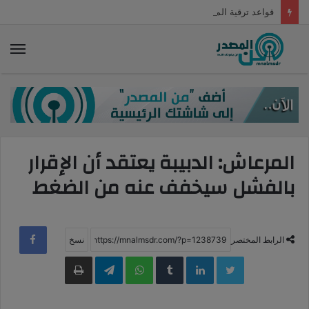
قواعد ترقية الموظفين بداية من يوليو 2022
الق
المرعاش: الدبيبة يعتقد أن الإقرار
بالفشل سيخفف عنه من الضغط
الرابط المختصر
LinkedIn
WhatsApp
Telegram
طباعة