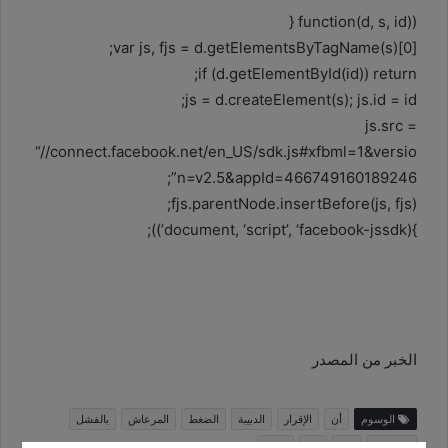
(function(d, s, id) {
var js, fjs = d.getElementsByTagName(s)[0];
if (d.getElementById(id)) return;
js = d.createElement(s); js.id = id;
js.src =
“//connect.facebook.net/en_US/sdk.js#xfbml=1&versio
n=v2.5&appId=466749160189246”;
fjs.parentNode.insertBefore(js, fjs);
}(document, ‘script’, ‘facebook-jssdk’));
الخبر من المصدر
الوسوم
أن
الإقرار
الدبيبة
الضغط
المرعاش
بالفشل
سيخفف
عنه
من
يعتقد