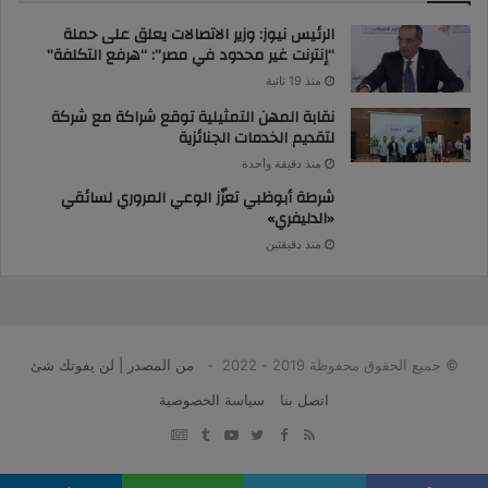
الرئيس نيوز: وزير الاتصالات يعلق على حملة
“إنترنت غير محدود في مصر”: “هرفع التكلفة”
منذ 19 ثانية
نقابة المهن التمثيلية توقع شراكة مع شركة
لتقديم الخدمات الجنائزية
منذ دقيقة واحدة
شرطة أبوظبي تعزّز الوعي المروري لسائقي
«الدليفري»
منذ دقيقتين
© جميع الحقوق محفوظة 2019 - 2022 -
من المصدر | لن يفوتك شئ
اتصل بنا
سياسة الخصوصية
google
YouTube
Twitter
Facebook
RSS
news