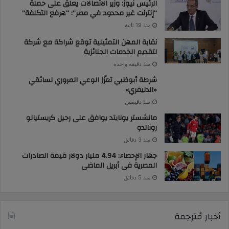
الرئيس نيوز: وزير الاتصالات يعلق على حملة
“إنترنت غير محدود في مصر”: “هرفع التكلفة”
منذ 19 ثانية
نقابة المهن التمثيلية توقع شراكة مع شركة
لتقديم الخدمات الجنائزية
منذ دقيقة واحدة
شرطة أبوظبي تعزّز الوعي المروري لسائقي
«الدليفري»
منذ دقيقتين
مانشستر يونايتد يوافق على رحيل كريستيانو
رونالدو
منذ 3 دقائق
جهاز الإحصاء: 4.94 مليار دولار قيمة الصادرات
المصرية فى أبريل الماضى
منذ 5 دقائق
أخبار مُترجمة