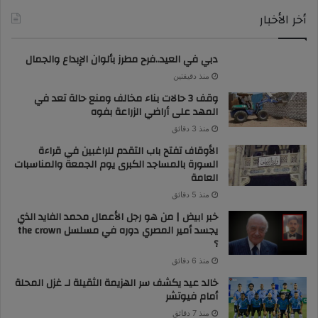
أخر الأخبار
دبي في العيد..فرح مطرز بألوان الإبداع والجمال
منذ دقيقتين
وقف 3 حالات بناء مخالف ومنع حالة تعد في
المهد على أراضي الزراعة بفوه
منذ 3 دقائق
الأوقاف تفتح باب التقدم للراغبين في قراءة
السورة بالمساجد الكبرى يوم الجمعة والمناسبات
العامة
منذ 5 دقائق
خبر ابيض | من هو رجل الأعمال محمد الفايد الذي
يجسد أمير المصري دوره في مسلسل the crown
؟
منذ 6 دقائق
خالد عيد يكشف سر الهزيمة الثقيلة لـ غزل المحلة
أمام فيوتشر
منذ 7 دقائق