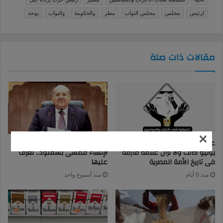
لرئيس
مجلس
مجلس النواب
مطر
والحكومة
والنواب
يوجه
مقالات ذات صلة
×
عضو تنسيقية الأحزاب: ثورة 30
3 توصيات من “إسكان الشيوخ”
يونيو كانت ولا تزال علامة فارقة
لإنشاء ممشى بسمنود.. تعرف
فى تاريخ الأمة المصرية
عليها
منذ 6 أيام
منذ أسبوع واحد