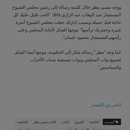
ووجه تيسير مطر خلال كلمته رسالة إلى رئيس مجلس الشيوخ
المستشار عبد الوهاب عبد الرازق قائلا: “الحب قليل عليك كل
حاجة فيك جميلة وبسبب إدارتك جعلت مجلس الشيوخ أسرة
كبيرة وحضرتك ترأسها” موجها الشكر لأمانة المجلس وعلى
رأسهم المستشار محمود عتمان”.
كما وجه “مطر” رسالة شكر إلى الحكومة، موجها أيضا الشكر
لجميع نواب المجلس ونواب تنسيقية شباب الأحزاب
والسياسيين”.
الخبر من المصدر
الوسوم
الختامية
الشيوخ
النائب
النائب تيسير مطر
بالجلسة
تحية
تنسيقية شباب الأحزاب والسياسيين
تيسير
رئيس حزب إرادة جيل