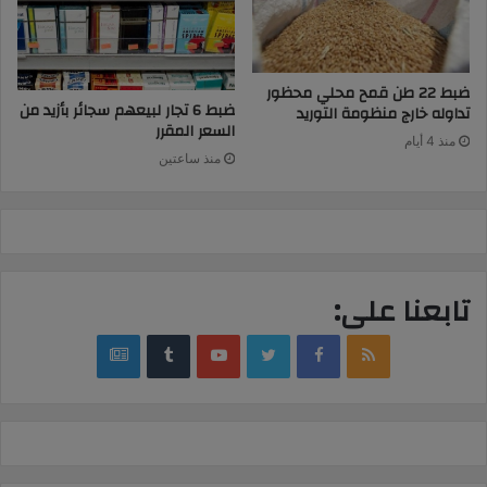
ضبط 22 طن قمح محلي محظور
ضبط 6 تجار لبيعهم سجائر بأزيد من
تداوله خارج منظومة التوريد
السعر المقرر
منذ 4 أيام
منذ ساعتين
تابعنا على:
google
YouTube
Twitter
Facebook
RSS
news