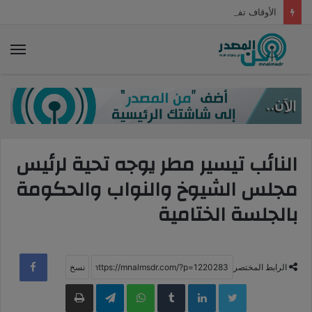
الأوقاف تفتح باب التقدم للراغبين في قراءة السورة بالمساجد الكبرى يوم الجمعة والمناسبات العامة
الق
النائب تيسير مطر يوجه تحية لرئيس
مجلس الشيوخ والنواب والحكومة
بالجلسة الختامية
الرابط المختصر
LinkedIn
WhatsApp
Telegram
طباعة