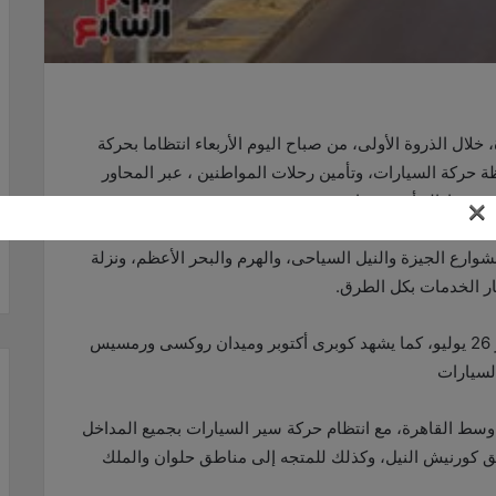
ال الذروة الأولى، من صباح اليوم الأربعاء انتظاما بحركة
 حركة السيارات، وتأمين رحلات المواطنين ، عبر المحاور
×
ة، وإزالة أى معوقات مرورية .
وارع الجيزة والنيل السياحى، والهرم والبحر الأعظم، ونزلة
ار الخدمات بكل الطرق.
وانتظمت حركة السيارات أعلى الطريق الدائرى ومحور 26 يوليو، كما يشهد كوبرى أكتوبر وميدان روكسى ورمسيس
لسيارات
وسط القاهرة، مع انتظام حركة سير السيارات بجميع المداخل
ق كورنيش النيل، وكذلك للمتجه إلى مناطق حلوان والملك