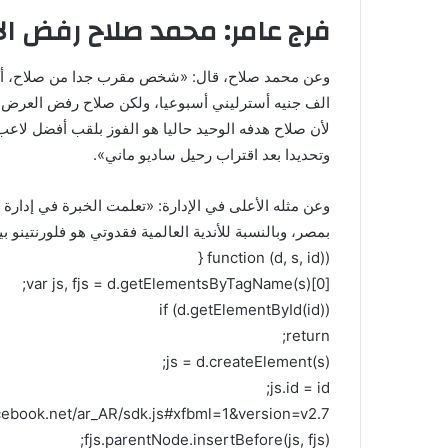
فرج عامر: محمد صلاح رفض ال
الف جنيه أسترليني أسبوعيا، ولكن صلاح رفض العرض، 
لأن صلاح هدفه الوحيد حاليا هو الفوز بلقب أفضل لاعب
وتحديدا بعد اقتراب رحيل ساديو ماني».
وعن مثله الأعلى في الإدارة: «تعلمت الخبرة في إدار
بمصر، وبالنسبة للأندية العالمية فقدوتي هو فلورنتينو ب
(function (d, s, id) {
var js, fjs = d.getElementsByTagName(s)[0];
if (d.getElementById(id))
return;
js = d.createElement(s);
js.id = id;
acebook.net/ar_AR/sdk.js#xfbml=1&version=v2.7”;
fjs.parentNode.insertBefore(js, fjs);