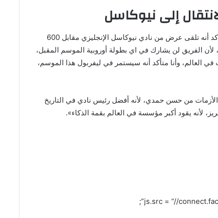
انتقال إلى نيوكاسل
وعن محمد صلاح، قال: «شخص مقرب جدا من صلاح، أكد أنه تلقى عرض من نادي نيوكاسل الإنجليزي مقابل 600
لأن الفريق لن يشارك في اي بطولة أوروبية الموسم المقبل،
 في العالم، وأنا متأكد أنه سيستمر في ليفربول هذا الموسم،
ة الأزمات من حسن حمدي، لأنه أفضل رئيس نادي في التاريخ
يريز، لأنه يقود أكبر مؤسسة في العالم بقمة الذكاء».
js.src = “//connect.f