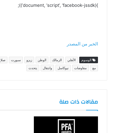
}(document, ‘script’, ‘facebook-jssdk’));
الخبر من المصدر
الوسوم
الأهلي
الزمالك
الوطن
زيزو
سبورت
صلاح
مع
مفاوضات
نيوكاسل
وانتقال
يتحدث
مقالات ذات صلة