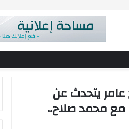
و إطلاق شخص النار على المارة بالدقهلية
عامر يتحدث عن
ع محمد صلاح..