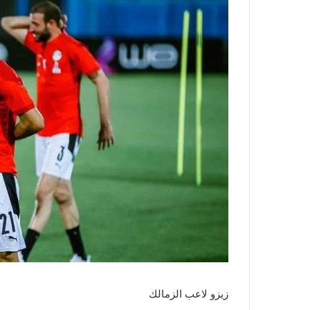
زيزو لاعب الزمالك