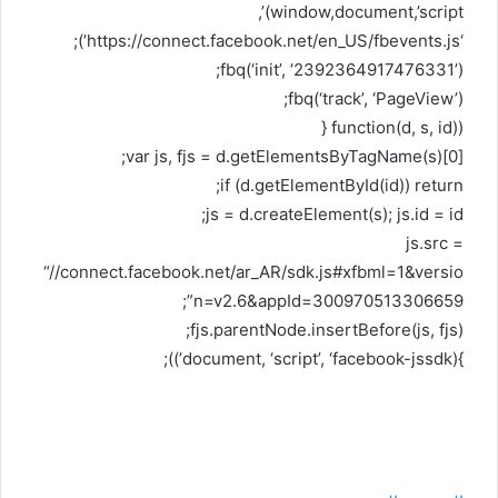
(window,document,’script’,
‘https://connect.facebook.net/en_US/fbevents.js’);
fbq(‘init’, ‘2392364917476331’);
fbq(‘track’, ‘PageView’);
(function(d, s, id) {
var js, fjs = d.getElementsByTagName(s)[0];
if (d.getElementById(id)) return;
js = d.createElement(s); js.id = id;
js.src =
“//connect.facebook.net/ar_AR/sdk.js#xfbml=1&versio
n=v2.6&appId=300970513306659”;
fjs.parentNode.insertBefore(js, fjs);
}(document, ‘script’, ‘facebook-jssdk’));