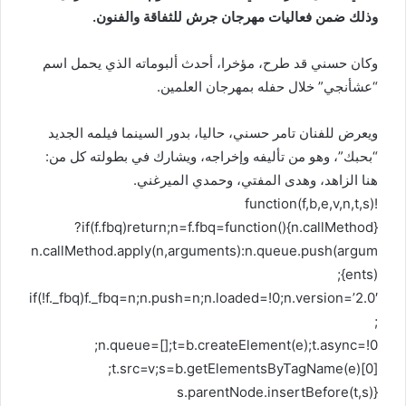
وذلك ضمن فعاليات مهرجان جرش للثفاقة والفنون.
وكان حسني قد طرح، مؤخرا، أحدث ألبوماته الذي يحمل اسم
“عشأنجي” خلال حفله بمهرجان العلمين.
ويعرض للفنان تامر حسني، حاليا، بدور السينما فيلمه الجديد
“بحبك”، وهو من تأليفه وإخراجه، ويشارك في بطولته كل من:
هنا الزاهد، وهدى المفتي، وحمدي الميرغني.
!function(f,b,e,v,n,t,s)
{if(f.fbq)return;n=f.fbq=function(){n.callMethod?
n.callMethod.apply(n,arguments):n.queue.push(argum
ents)};
if(!f._fbq)f._fbq=n;n.push=n;n.loaded=!0;n.version=’2.0′
;
n.queue=[];t=b.createElement(e);t.async=!0;
t.src=v;s=b.getElementsByTagName(e)[0];
s.parentNode.insertBefore(t,s)}