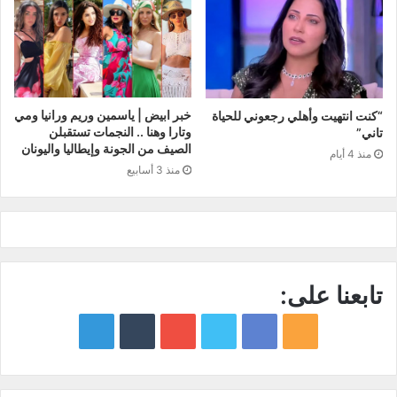
خبر ابيض | ياسمين وريم ورانيا ومي
“كنت انتهيت وأهلي رجعوني للحياة
وتارا وهنا .. النجمات تستقبلن
تاني”
الصيف من الجونة وإيطاليا واليونان
منذ 4 أيام
منذ 3 أسابيع
تابعنا على:
google
YouTube
Twitter
Facebook
RSS
news