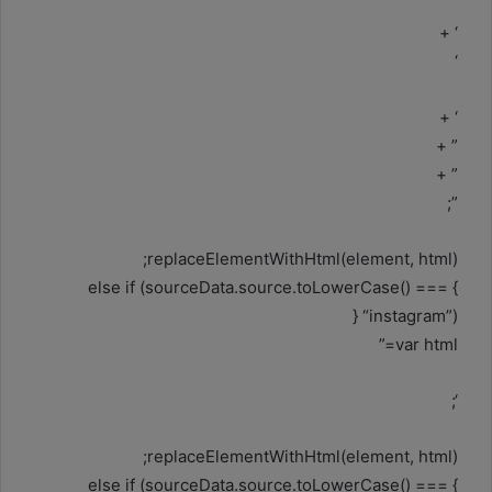
‘ +
‘
‘ +
” +
” +
”;
replaceElementWithHtml(element, html);
} else if (sourceData.source.toLowerCase() ===
“instagram”) {
var html=”
‘;
replaceElementWithHtml(element, html);
} else if (sourceData.source.toLowerCase() ===