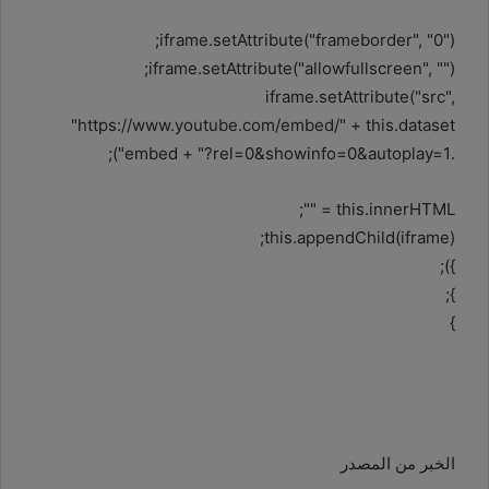
iframe.setAttribute("frameborder", "0");
iframe.setAttribute("allowfullscreen", "");
iframe.setAttribute("src",
"https://www.youtube.com/embed/" + this.dataset
.embed + "?rel=0&showinfo=0&autoplay=1");
this.innerHTML = "";
this.appendChild(iframe);
});
};
}
الخبر من المصدر