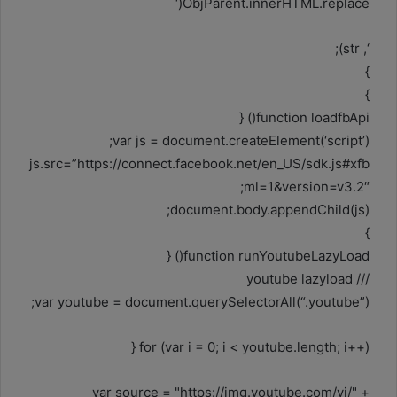
ObjParent.innerHTML.replace(‘
‘, str);
}
}
function loadfbApi() {
var js = document.createElement(‘script’);
js.src=”https://connect.facebook.net/en_US/sdk.js#xfb
ml=1&version=v3.2″;
document.body.appendChild(js);
}
function runYoutubeLazyLoad() {
/// youtube lazyload
var youtube = document.querySelectorAll(“.youtube”);
for (var i = 0; i < youtube.length; i++) {
var source = "https://img.youtube.com/vi/" +