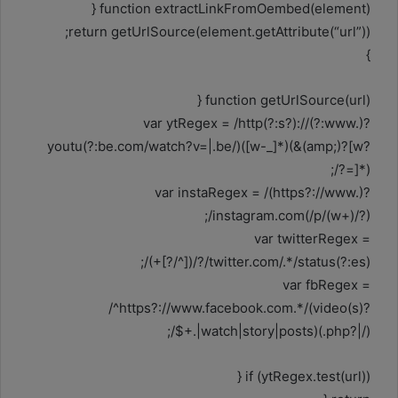
function extractLinkFromOembed(element) {
return getUrlSource(element.getAttribute(“url”));
}
function getUrlSource(url) {
var ytRegex = /http(?:s?)://(?:www.)?
youtu(?:be.com/watch?v=|.be/)([w-_]*)(&(amp;)?‌​[w?‌​
=]*)?/;
var instaRegex = /(https?://www.)?
instagram.com(/p/(w+)/?)/;
var twitterRegex =
/twitter.com/.*/status(?:es)?/([^/?]+)/;
var fbRegex =
/^https?://www.facebook.com.*/(video(s)?
|watch|story|posts)(.php?|/).+$/;
if (ytRegex.test(url)) {