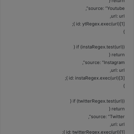
return {
source: “Youtube”,
url: url,
id: ytRegex.exec(url)[1] };
}
if (instaRegex.test(url)) {
return {
source: “Instagram”,
url: url,
id: instaRegex.exec(url)[3] };
}
if (twitterRegex.test(url)) {
return {
source: “Twitter”,
url: url,
id: twitterRegex.exec(url)[1] };