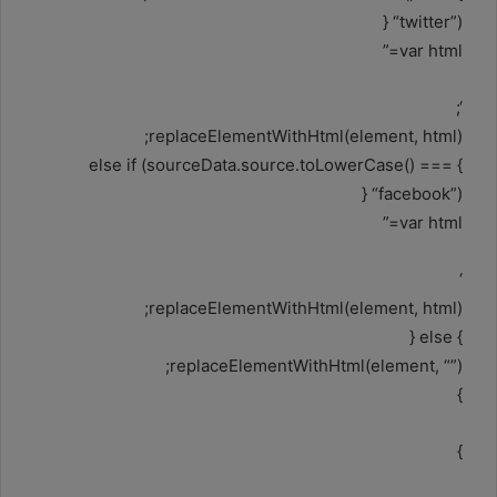
“twitter”) {
var html=”
‘;
replaceElementWithHtml(element, html);
} else if (sourceData.source.toLowerCase() ===
“facebook”) {
var html=”
‘
replaceElementWithHtml(element, html);
} else {
replaceElementWithHtml(element, “”);
}
}