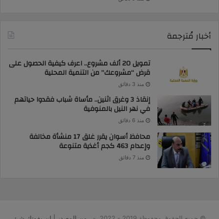
أخبار مُترجمة
تمويل 20 ألف مشروع.. اعرف كيفية الحصول على
قرض “مشروعك” من التنمية المحلية
منذ 3 دقائق
إنقاذ 3 وغرق اثنين.. مأساة شباب فقدوا حياتهم
في نهر النيل بالمنوفية
منذ 6 دقائق
محافظ أسوان يقرر غلق 17 منشأة مخالفة
وإعدام 463 كجم أغذية متنوعة
منذ 7 دقائق
© جميع الحقوق محفوظة 2019 - 2022 -
من المصدر | لن يفوتك شئ