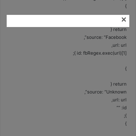
}
×
if (fbRegex.test(url)) {
return {
source: “Facebook”,
url: url,
id: fbRegex.exec(url)[1] };
}
return {
source: “Unknown”,
url: url,
id: “”
};
}