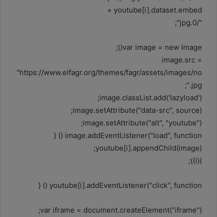
youtube[i].dataset.embed +
"/0.jpg";
var image = new Image();
image.src =
"https://www.elfagr.org/themes/fagr/assets/images/no
.jpg";
image.classList.add('lazyload');
image.setAttribute("data-src", source);
image.setAttribute("alt", "youtube");
image.addEventListener("load", function () {
youtube[i].appendChild(image);
}(i));
youtube[i].addEventListener("click", function () {
var iframe = document.createElement("iframe");