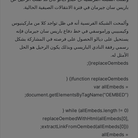
باريس سان جيرمان في فترة الانتقالات الصيفية الحالية.
وألمحت الشبكة الفرنسية أنه في ظل تواجد كلا من ماركينيوس
وكيمبيبي وراموسفي في خط دفاع باريس سان جيرمان فإنه
يستحيل على ديالو الحصول على فرصته في المشاركة بشكل
رسمي رفقة النادي الباريسي وبذلك يكون الرحيل هو الحل
الأمثل له.
replaceOembeds();
function replaceOembeds() {
var allEmbeds =
document.getElementsByTagName(“OEMBED”);
while (allEmbeds.length != 0) {
replaceOembedWithHtml(allEmbeds[0],
extractLinkFromOembed(allEmbeds[0]));
allEmbeds =