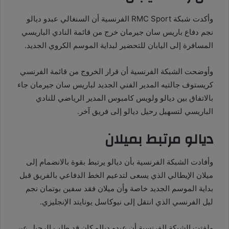
وأكدت شبكة RMC Sport الفرنسية أن السنغالي عبدو ديالو
نجم دفاع باريس سان جيرمان خرج من قائمة النادي الباريسي
المسافرة إلى اليابان للتحضير لبداية الموسم الكروي الجديد.
وأوضحت الشبكة الفرنسية أن قرار الخروج من قائمة الفرنسي
كريستوف جالتيه المدير الفني الجديد لباريس سان جيرمان جاء
بالاتفاق بين ديالو ولويس كامبوس المدير الرياضي للنادي
الباريسي لتسهيل رحيل ديالو إلى فريق آخر.
ديالو مرتبط بميلان
وأفادت الشبكة الفرنسية بأن ديالو يرتبط بقوة بالانضمام إلى
ميلان الإيطالي الذي يسعى لتدعيم الخط الدفاعي بالفريق قبل
بداية الموسم الجديد خاصة وأن ميلان فقد سفين بوتمان نجم
ليل الفرنسي الذي انتقل إلى نيوكاسل يونايتد الإنجليزي.
ولفتت الشبكة الفرنسية أن عبدو ديالو كان قد طلب الرحيل عن