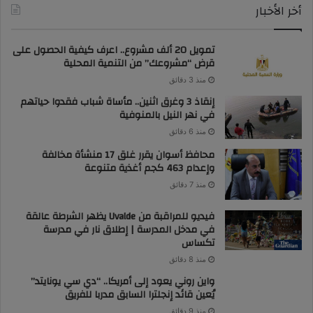
أخر الأخبار
تمويل 20 ألف مشروع.. اعرف كيفية الحصول على
قرض “مشروعك” من التنمية المحلية
منذ 3 دقائق
إنقاذ 3 وغرق اثنين.. مأساة شباب فقدوا حياتهم
في نهر النيل بالمنوفية
منذ 6 دقائق
محافظ أسوان يقرر غلق 17 منشأة مخالفة
وإعدام 463 كجم أغذية متنوعة
منذ 7 دقائق
فيديو للمراقبة من Uvalde يظهر الشرطة عالقة
في مدخل المدرسة | إطلاق نار في مدرسة
تكساس
منذ 8 دقائق
واين روني يعود إلى أمريكا.. “دي سي يونايتد”
يُعين قائد إنجلترا السابق مدربا للفريق
منذ 9 دقائق