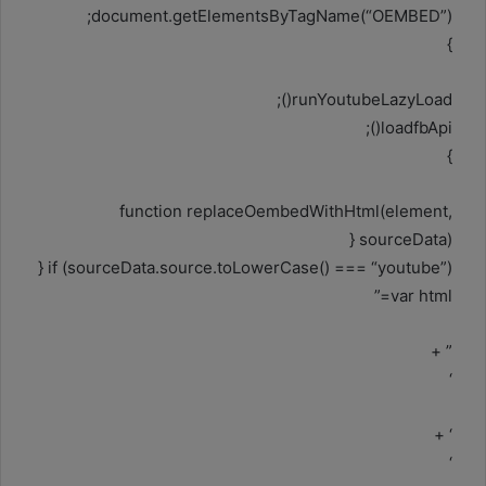
document.getElementsByTagName(“OEMBED”);
}
runYoutubeLazyLoad();
loadfbApi();
}
function replaceOembedWithHtml(element,
sourceData) {
if (sourceData.source.toLowerCase() === “youtube”) {
var html=”
” +
‘
‘ +
‘