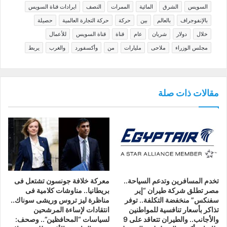
السويس
الشرق
المائية
الممرات
النصف
ايرادات قناة السويس
بالإنفوجراف
بالعالم
بين
حركة
حركة التجارة العالمية
حصيلة
خلال
دولار
شريان
عام
قناة
قناة السويس
للأعمال
مجلس الوزراء
ملاحى
مليارات
من
وأكسفورد
والغرب
يربط
مقالات ذات صلة
تخدم المسافرين وتدعم السياحة..
معركة خلافة جونسون تشتعل فى
مصر تطلق شركة طيران “إير
بريطانيا.. مناوشات كلامية فى
سفنكس” منخفضة التكلفة.. توفر
مناظرة ليز تروس وريشى سوناك..
تذاكر بأسعار تنافسية للمواطنين
انتقادات لإساءة المرشحين
والأجانب.. والطيران تتعاقد على 9
لسياسات “المحافظين”.. وصحف: