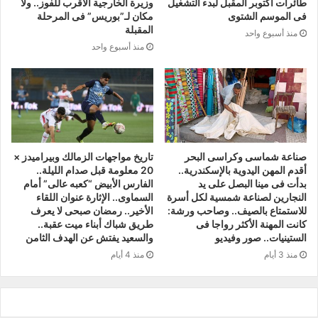
طائرات أكتوبر المقبل لبدء التشغيل
وزيرة الخارجية الأقرب للفوز.. ولا
فى الموسم الشتوى
مكان لـ”بوريس” فى المرحلة
المقبلة
منذ أسبوع واحد
منذ أسبوع واحد
صناعة شماسى وكراسى البحر
تاريخ مواجهات الزمالك وبيراميدز ×
أقدم المهن اليدوية بالإسكندرية..
20 معلومة قبل صدام الليلة..
بدأت فى مينا البصل على يد
الفارس الأبيض “كعبه عالى” أمام
النجارين لصناعة شمسية لكل أسرة
السماوى.. الإثارة عنوان اللقاء
للاستمتاع بالصيف.. وصاحب ورشة:
الأخير.. رمضان صبحى لا يعرف
كانت المهنة الأكثر رواجا فى
طريق شباك أبناء ميت عقبة..
الستينيات.. صور وفيديو
والسعيد يفتش عن الهدف الثامن
منذ 3 أيام
منذ 4 أيام