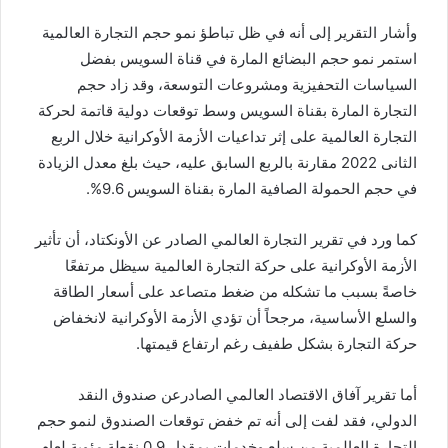
وأشار التقرير إلى أنه في ظل تباطؤ نمو حجم التجارة العالمية
استمر نمو حجم البضائع المارة في قناة السويس بفضل
السياسات التحفيزية ومشروعات التوسعة، وقد زاد حجم
التجارة المارة بقناة السويس وسط توقعات دولية قاتمة لحركة
التجارة العالمية على إثر تداعيات الأزمة الأوكرانية خلال الربع
الثانى 2022 مقارنة بالربع السابق عليه، حيث بلغ معدل الزيادة
في حجم الحمولة الصافية المارة بقناة السويس 9.6%.
كما ورد في تقرير التجارة العالمي الصادر عن الأونكتاد، أن تأثير
الأزمة الأوكرانية على حركة التجارة العالمية سيظل مرتفعًا
خاصةً بسبب ما تشكله من ضغط متصاعد على أسعار الطاقة
والسلع الأساسية، مرجحاً أن تؤدي الأزمة الأوكرانية لانخفاض
حركة التجارة بشكل طفيف رغم ارتفاع قيمتها.
أما تقرير آفاق الاقتصاد العالمي الصادرعن صندوق النقد
الدولي، فقد لفت إلى أنه تم خفض توقعات الصندوق لنمو حجم
التجارة العالمية من سلع وخدمات بمقدار 0.9 نقطة مئوية لعام