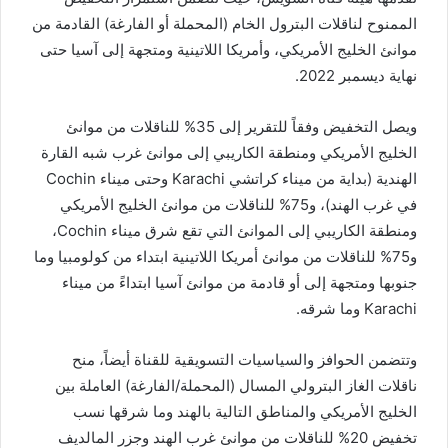
الممنوح لناقلات البترول الخام (المحملة أو الفارغة) القادمة من
موانئ الخليج الأمريكي، وأمريكا اللاتينية ومتجهة إلى آسيا حتى
نهاية ديسمبر 2022.
ويصل التخفيض وفقاً للتقرير إلى 35% للناقلات من موانئ
الخليج الأمريكي ومنطقة الكاريبي إلى موانئ غرب شبه القارة
الهندية (بداية من ميناء كراتشي Karachi وحتى ميناء Cochin
في غرب الهند)، و75% للناقلات من موانئ الخليج الأمريكي
ومنطقة الكاريبي إلى الموانئ التي تقع شرق ميناء Cochin،
و75% للناقلات من موانئ أمريكا اللاتينية ابتداء من كولومبيا وما
جنوبها ومتجهة إلى أو قادمة من موانئ آسيا ابتداءً من ميناء
Karachi وما شرقه.
وتتضمن الحوافز والسياسيات التسويقية للقناة أيضاً، منح
ناقلات الغاز البترولي المسال (المحملة/الفارغة) العاملة بين
الخليج الأمريكي والمناطق التالية بالهند وما شرقها نسب
تخفيض 20% للناقلات من موانئ غرب الهند وجزر المالديف