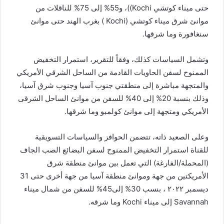
حتى ميناء كوتشي Kochi))، و55% إلى 75% للناقلات من
موانئ شرق ميناء كوتشي (Kochi ) بغرب الهند حتى موانئ
سنغافورة وما شرقها.
وتشمل السياسات كذلك، وفقاً للتقرير، استمرار التخفيض
الممنوح لسفن الحاويات القادمة من الساحل الشرقي الأمريكي
والمتجهة مباشرة إلى منطقتي جنوب آسيا وجنوب شرق آسيا،
وذلك بنسبة 20% إلى 40% للسفن من موانئ الساحل الشرقى
الأمريكي ومتجهة إلى موانئ كولمبو وما شرقها.
وعلى الصعيد ذاته، تتضمن الحوافز والسياسات التسويقية
للقناة استمرار التخفيض الممنوح لسفن البضائع الصب الجاف
(المحملة/الفارغة) التي تعمل بين موانئ منطقة شرق
الأمريكتين من جهة وموانئ منطقة آسيا من جهة أخرى حتى 31
ديسمبر ٢٠٢٢ ، بنسب 30% إلى45% للسفن من شمال ميناء
Savannah إلى ميناء Kochi وما شرقه.