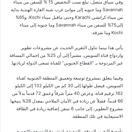
وفي سياق متصل، تبلغ نسب التخفيض 15 % للسفن من ميناء
Savannah وما جنوبه إلى موانئ غرب شبه القارة الهندية بداية
من ميناء كراتشي Karachi وحتى ماقبل ميناء Kochi، و65%
إلى75% للسفن من ميناء Savannah وما جنوبه إلى ميناء
Kochi وما شرقه.
يأتي هذا بينما تناول التقرير الحديث عن مشروعات تطوير
وازدواج قناة السويس، مشيراً إلى أن 25% من إجمالي المسافة
غير المزدوجة بـ “القطاع الجنوبي” للقناة تسعى الدولة لزيادتها.
وفيما يتعلق بمشروع توسعة وتعميق المنطقة الجنوبية لقناة
السويس، فيصل طولها إلى 30 كم من الكيلو 132 إلى الكيلو
162 ترقيم قناة، وعرض 40 متراً شرقاً وعمق 72 قدماً بدلاً من
66 قدماً، فضلاً عن زيادة في الأمان الملاحي بمعدل 28% يتيحها
مشروع التطوير، إلى جانب 6 سفن إضافية زيادة في الطاقة
الاستيعابية في تلك المنطقة.
وأوضح التقرير الموقف التنفيذي لمشروع التوسعة والتعميق