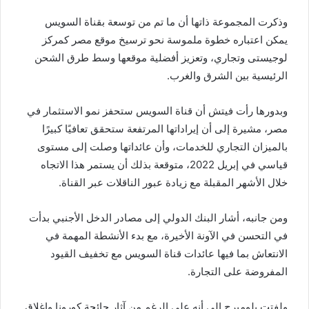
وذكرت المجموعة ذاتها أن ما تم من توسعة بقناة السويس
يمكن اعتباره خطوة ملموسة نحو ترسيخ موقع مصر كمركز
لوجيستى وتجاري، وتعزيز أفضلية موقعها وسط طرق الشحن
الرئيسية بين الشرق والغرب.
وبدورها رأت فيتش أن قناة السويس ستحفز نمو الاستثمار في
مصر، مشيرة إلى أن إيراداتها المرتفعة ستحقق تعافيًا كبيرًا
بالميزان التجاري للخدمات، وأن عائداتها وصلت إلى مستوى
قياسي في إبريل 2022، متوقعة بذلك أن يستمر هذا الاتجاه
خلال الأشهر المقبلة مع زيادة عبور الناقلات عبر القناة.
ومن جانبه، أشار البنك الدولي إلى مصادر الدخل الأجنبي بدأت
في التحسن في الآونة الأخيرة، مع بدء الأنشطة المهمة في
الانتعاش بما فيها عائدات قناة السويس مع تخفيف القيود
المفروضة على التجارة.
ولفتت بلومبرج إلى أنه على الرغم من آثار جائحة كورونا وإغلاق