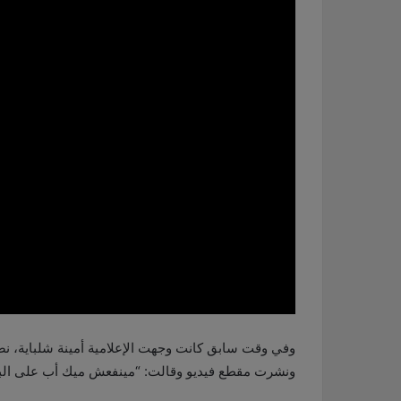
وفي وقت سابق كانت وجهت الإعلامية أمينة شلباية، ن
ونشرت مقطع فيديو وقالت: “مينفعش ميك أب على البحر