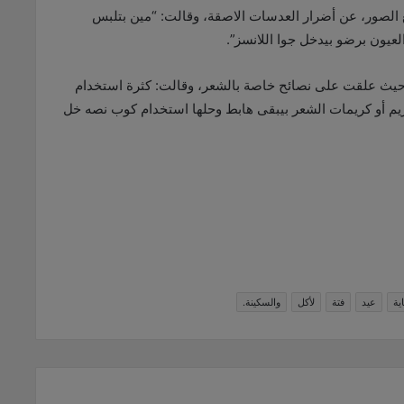
الصور، عن أضرار العدسات الاصقة، وقالت: “مين بتلبس
يون برضو بيدخل جوا اللانسز”.
. حيث علقت على نصائح خاصة بالشعر، وقالت: كثرة استخدام
م أو كريمات الشعر بيبقى هابط وحلها استخدام كوب نصه خل
ية
عيد
فتة
لأكل
والسكينة.