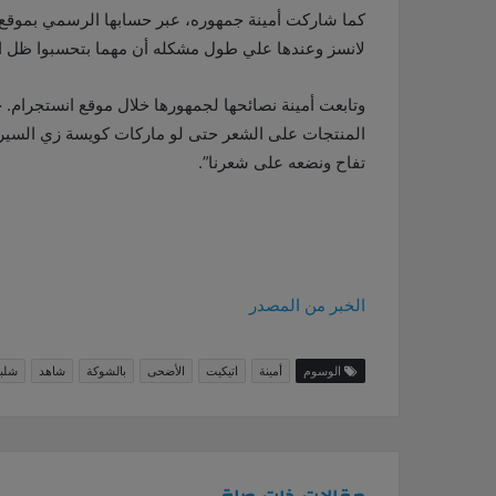
كما شاركت أمينة جمهوره، عبر حسابها الرسمي بموقع 
لانسز وعندها علي طول مشكله أن مهما بتحسبوا ظل الع
وتابعت أمينة نصائحها لجمهورها خلال موقع انستجرام
المنتجات على الشعر حتى لو ماركات كويسة زي السيري
تفاح ونضعه على شعرنا”.
الخبر من المصدر
الوسوم
أمينة
اتيكيت
الأضحى
بالشوكة
شاهد
شلبا