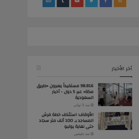
google
YouTube
Twitter
Facebook
RSS
news
أخر الأخبار
98.816 مستفيداً يعبرون «طريق
مكة» عبر 5 دول - أخبار
السعودية
منذ 3 ثواني
الأوقاف: استئناف خطة فرش
المساجد بـ 100 ألف متر سجاد
حتى نهاية يوليو
منذ دقيقتين