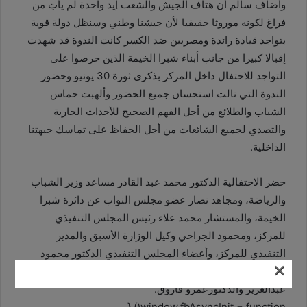
وأضاف سالم أن هتاف الجيش والشعب إيد واحدة لم يأتِ من
فراغ لكونه موروثا حقيقيا لأن جيشنا وطني وسنظل دولة قوية
بتواجد قيادة رائدة ومصريين ضد الكسر كانت الندوة قد شهدت
إقبالا كبيرا من جانب أبناء شبرا الخيمة الذين حرصوا على
التواجد للاحتفال داخل المركز بذكرى ثورة 30 يونيو وحضور
الندوة التي نالت استحسان جميع الحضور وألهبت حماس
الشباب والطلائع من أجل الفهم الصحيح للأحداث الجارية
والتصدي لجميع الشائعات من أجل الحفاظ على تماسك جبهتنا
الداخلية.
حضر الاحتفالية الدكتور محمد عبد القادر مساعد وزير الشباب
والرياضة، ومجاهد نصار عضو مجلس النواب عن دائرة شبرا
الخيمة، والمستشار محمد علاء رئيس المجلس التنفيذي
للمركز، ومحمود الجراحي وكيل الوزارة الأسبق والمدير
التنفيذي للمركز، وأعضاء المجلس التنفيذي الدكتور محمود
×
الصبروط، والدكتور مصطفى عبدالحميد والدكتور يسري
عبدالعزيز والدكتورعمرو فاروق.
window.fbAsyncInit = function() {