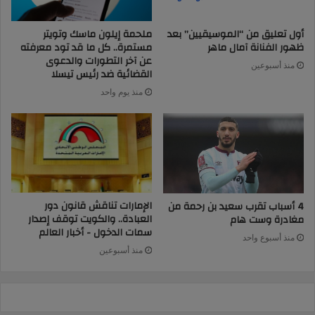
أول تعليق من “الموسيقيين” بعد
ملحمة إيلون ماسك وتويتر
ظهور الفنانة آمال ماهر
مستمرة.. كل ما قد تود معرفته
عن آخر التطورات والدعوى
منذ أسبوعين
القضائية ضد رئيس تيسلا
منذ يوم واحد
الإمارات تناقش قانون دور
4 أسباب تقرب سعيد بن رحمة من
العبادة.. والكويت توقف إصدار
مغادرة وست هام
سمات الدخول - أخبار العالم
منذ أسبوع واحد
منذ أسبوعين