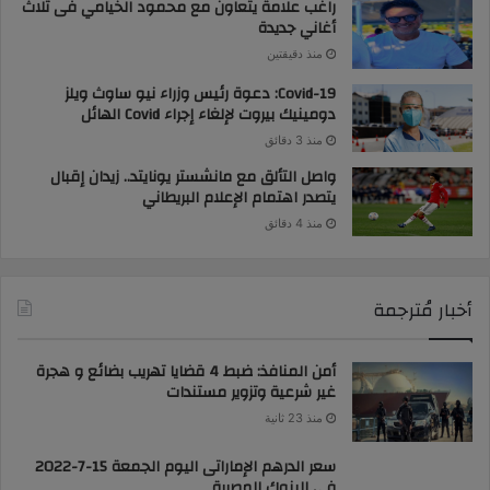
راغب علامة يتعاون مع محمود الخيامي فى ثلاث
أغاني جديدة
منذ دقيقتين
Covid-19: دعوة رئيس وزراء نيو ساوث ويلز
دومينيك بيروت لإلغاء إجراء Covid الهائل
منذ 3 دقائق
واصل التألق مع مانشستر يونايتد.. زيدان إقبال
يتصدر اهتمام الإعلام البريطاني
منذ 4 دقائق
أخبار مُترجمة
أمن المنافذ: ضبط 4 قضايا تهريب بضائع و هجرة
غير شرعية وتزوير مستندات
منذ 23 ثانية
سعر الدرهم الإماراتى اليوم الجمعة 15-7-2022
فى البنوك المصرية