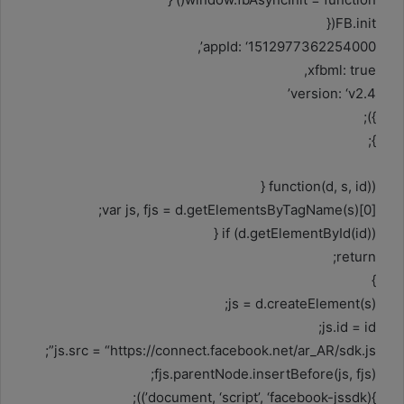
FB.init({
appId: ‘1512977362254000’,
xfbml: true,
version: ‘v2.4’
});
};
(function(d, s, id) {
var js, fjs = d.getElementsByTagName(s)[0];
if (d.getElementById(id)) {
return;
}
js = d.createElement(s);
js.id = id;
js.src = “https://connect.facebook.net/ar_AR/sdk.js”;
fjs.parentNode.insertBefore(js, fjs);
}(document, ‘script’, ‘facebook-jssdk’));