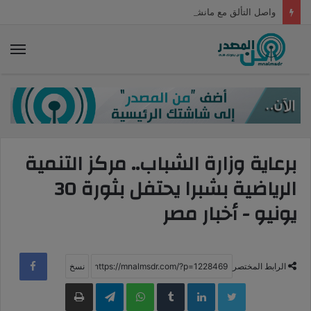
واصل التألق مع مانشستر يونايتد.. زيدان إقبال يتصدر اهتمام الإعلام البريطاني
الق
برعاية وزارة الشباب.. مركز التنمية
الرياضية بشبرا يحتفل بثورة 30
يونيو - أخبار مصر
الرابط المختصر
LinkedIn
WhatsApp
Telegram
طباعة