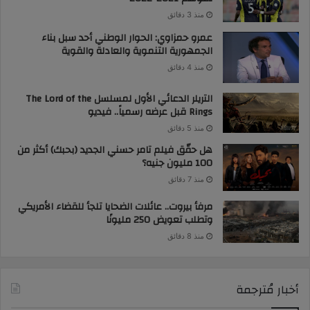
منذ 3 دقائق
عمرو حمزاوي: الحوار الوطني أحد سبل بناء
الجمهورية التنموية والعادلة والقوية
منذ 4 دقائق
التريلر الدعائي الأول لمسلسل The Lord of the
Rings قبل عرضه رسمياً.. فيديو
منذ 5 دقائق
هل حقّق فيلم تامر حسني الجديد (بحبك) أكثر من
100 مليون جنيه؟
منذ 7 دقائق
مرفأ بيروت.. عائلات الضحايا تلجأ للقضاء الأمريكي
وتطلب تعويض 250 مليونًا
منذ 8 دقائق
أخبار مُترجمة