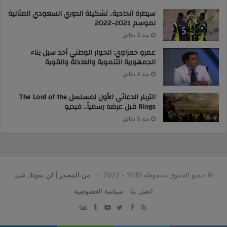
سيطرة اتحادية.. تشكيلة الدوري السعودي المثالية
لموسم 2021-2022
منذ 3 دقائق
عمرو حمزاوي: الحوار الوطني أحد سبل بناء
الجمهورية التنموية والعادلة والقوية
منذ 4 دقائق
التريلر الدعائي الأول لمسلسل The Lord of the
Rings قبل عرضه رسمياً.. فيديو
منذ 5 دقائق
© جميع الحقوق محفوظة 2019 - 2022 -
من المصدر | لن يفوتك شئ
اتصل بنا
سياسة الخصوصية
google
YouTube
Twitter
Facebook
RSS
news