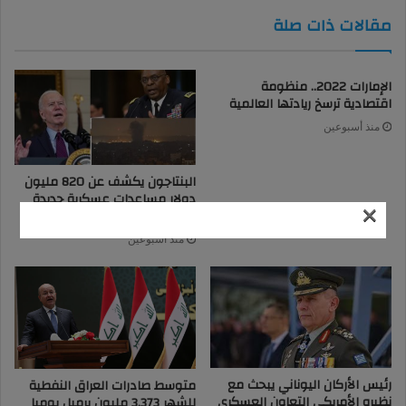
مقالات ذات صلة
الإمارات 2022.. منظومة
اقتصادية ترسخ ريادتها العالمية
منذ أسبوعين
البنتاجون يكشف عن 820 مليون
دولار مساعدات عسكرية جديدة
×
لأوكرانيا
منذ أسبوعين
رئيس الأركان اليوناني يبحث مع
متوسط صادرات العراق النفطية
نظيره الأمريكي التعاون العسكري
للشهر 3.373 مليون برميل يوميا