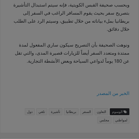
وبحسب صحيفة القبس الكويتية، فإنه سيتم استبدال التأشيرة
بتصريح سفر بحيث يقوم المسافر الراغب في السفر إلى
بريطانيا بملء بياناته من خلال تطبيق، وسيتم الرد على الطلب
خلال دقائق.
ونوهت الصحيفة بأن التصريح سيكون ساري المفعول لمدة
ممتدة ومتعدد السفر أيضاً للزيارات قصيرة المدى، والتي تقل
عن 180 يوماً لدواعي السياحة وبعض الأنشطة التجارية.
الخبر من المصدر
الوسوم
التعاون
السفر
بريطانيا
تأشيرة
تلغي
دول
لمواطني
مجلس