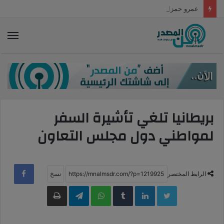
عمرو حمزاوي: الحوار الوطني أحد سبل بناء الجمهورية التنموية والعادلة والقوية
الق
بريطانيا تلغي تأشيرة السفر
لمواطني دول مجلس التعاون
الرابط المختصر
LinkedIn
WhatsApp
Telegram
طباعة