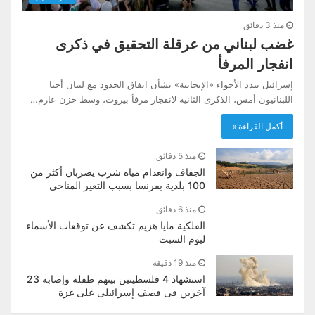
منذ 3 دقائق
غضب لبناني من عرقلة التحقيق في ذكرى
انفجار المرفأ
إسرائيل تبدد الأجواء «الإيجابية» بشأن اتفاق الحدود مع لبنان أحيا
اللبنانيون أمس، الذكرى الثانية لانفجار مرفأ بيروت، وسط حزن عارم…
أكمل القراءة »
منذ 5 دقائق
الجفاف وانعدام مياه شرب يضربان أكثر من
100 بلدية بفرنسا بسبب التغير المناخى
منذ 6 دقائق
الفلكية مايا هزيم تكشف عن توقعات الأسماء
ليوم السبت
منذ 19 دقيقة
استشهاد 4 فلسطينين بينهم طفلة وإصابة 23
آخرين فى قصف إسرائيلى على غزة