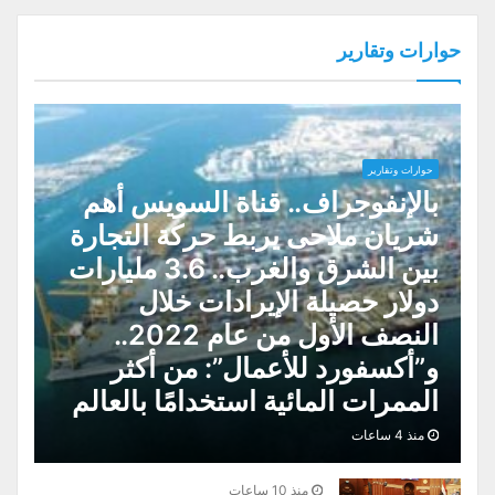
حوارات وتقارير
حوارات وتقارير
بالإنفوجراف.. قناة السويس أهم
شريان ملاحى يربط حركة التجارة
بين الشرق والغرب.. 3.6 مليارات
دولار حصيلة الإيرادات خلال
النصف الأول من عام 2022..
و”أكسفورد للأعمال”: من أكثر
الممرات المائية استخدامًا بالعالم
منذ 4 ساعات
منذ 10 ساعات