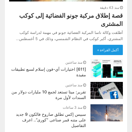
منذ 43 دقيقة
قصة إطلاق مركبة جونو الفضائية إلى كوكب
المشترى
أطلقت وكالة ناسا المركبة الفضائية جونو في مهمة لدراسة كوكب
المشتري، أكبر كوكب في النظام الشمسي، وذلك في 5 أغسطس…
أكمل القراءة »
منذ ساعتين
[611] اختيارات آي-فون إسلام لسبع تطبيقات
مفيدة
منذ ساعتين
تقرير: ميتا تستعد لجمع 10 مليارات دولار من
السندات لأول مرة
منذ 3 ساعات
سبيس إكس تطلق صاروخ فالكون 9 جديد
على متنه قمر صناعى “كورى”.. اعرف
التفاصيل