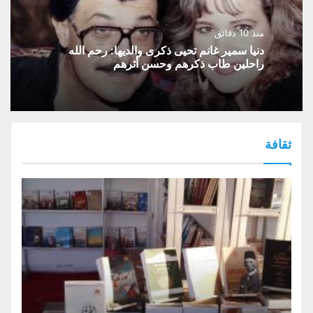
منذ 10 دقائق
دنيا سمير غانم تحيى ذكرى والديها: رحم الله
راحلين طاب ذكرهم وحسن أثرهم
ثقافة