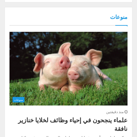
منوعات
منوعات
منذ دقيقتين
علماء ينجحون في إحياء وظائف لخلايا خنازير
نافقة