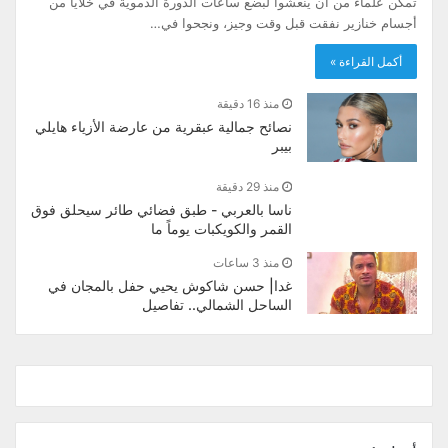
تمكن علماء من أن ينعشوا لبضع ساعات الدورة الدموية في خلايا من
أجسام خنازير نفقت قبل وقت وجيز، ونجحوا في…
أكمل القراءة »
منذ 16 دقيقة
نصائح جمالية عبقرية من عارضة الأزياء هايلي
بيبر
منذ 29 دقيقة
ناسا بالعربي - طبق فضائي طائر سيحلق فوق
القمر والكويكبات يوماً ما
منذ 3 ساعات
غدا| حسن شاكوش يحيي حفل بالمجان في
الساحل الشمالي.. تفاصيل