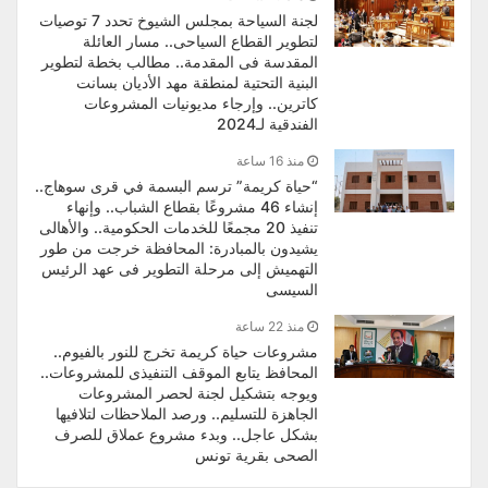
لجنة السياحة بمجلس الشيوخ تحدد 7 توصيات
لتطوير القطاع السياحى.. مسار العائلة
المقدسة فى المقدمة.. مطالب بخطة لتطوير
البنية التحتية لمنطقة مهد الأديان بسانت
كاترين.. وإرجاء مديونيات المشروعات
الفندقية لـ2024
منذ 16 ساعة
“حياة كريمة” ترسم البسمة في قرى سوهاج..
إنشاء 46 مشروعًا بقطاع الشباب.. وإنهاء
تنفيذ 20 مجمعًا للخدمات الحكومية.. والأهالى
يشيدون بالمبادرة: المحافظة خرجت من طور
التهميش إلى مرحلة التطوير فى عهد الرئيس
السيسى
منذ 22 ساعة
مشروعات حياة كريمة تخرج للنور بالفيوم..
المحافظ يتابع الموقف التنفيذى للمشروعات..
ويوجه بتشكيل لجنة لحصر المشروعات
الجاهزة للتسليم.. ورصد الملاحظات لتلافيها
بشكل عاجل.. وبدء مشروع عملاق للصرف
الصحى بقرية تونس