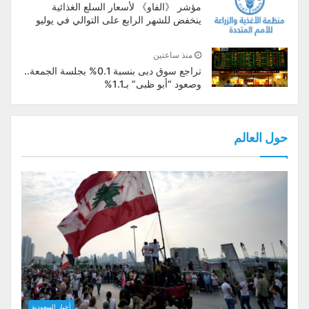
مؤشر 《الفاو》 لأسعار السلع الغذائية
ينخفض للشهر الرابع على التوالي في يوليو
منذ ساعتين
تراجع سوق دبى بنسبة 0.1% بجلسة الجمعة..
وصعود “أبو ظبى” بـ1.1%
حول العالم
أخبار السعودية