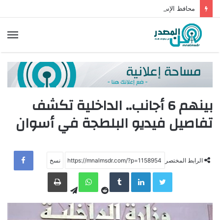
محافظ الإسكندرية يفتتح مخرجات مشروع الهوية البصرية ويتفقد شواطئ المنتزه
الق
بينهم 6 أجانب.. الداخلية تكشف
تفاصيل فيديو البلطجة في أسوان
الرابط المختصر
Telegram
LinkedIn
WhatsApp
طباعة