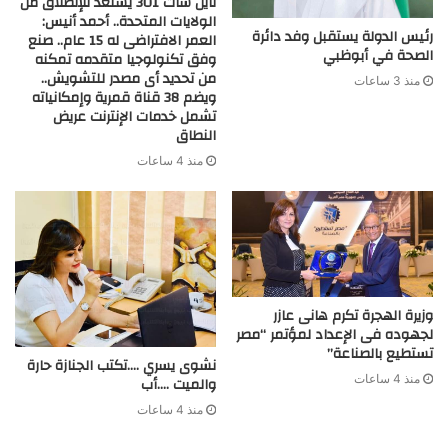
نايل سات 301 يستعد للإنطلاق من
الولايات المتحدة.. أحمد أنيس:
رئيس الدولة يستقبل وفد دائرة
العمر الافتراضى له 15 عام.. صنع
الصحة في أبوظبي
وفق تكنولوجيا متقدمه تمكنه
من تحديد أى مصدر للتشويش..
منذ 3 ساعات
ويضم 38 قناة قمرية وإمكانياته
تشمل خدمات الإنترنت عريض
النطاق
منذ 4 ساعات
وزيرة الهجرة تكرم هانى عازر
لجهوده فى الإعداد لمؤتمر “مصر
تستطيع بالصناعة”
نشوى يسري ….تكتب الجنازة حارة
منذ 4 ساعات
والميت ….أب
منذ 4 ساعات