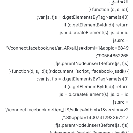
التحقيق.
(function (d, s, id) {
var js, fjs = d.getElementsByTagName(s)[0];
if (d.getElementById(id)) return;
js = d.createElement(s); js.id = id;
js.src =
“//connect.facebook.net/ar_AR/all.js#xfbml=1&appId=6849
90564852265”;
fjs.parentNode.insertBefore(js, fjs);
} (document, ‘script’, ‘facebook-jssdk’));(function(d, s, id) {
var js, fjs = d.getElementsByTagName(s)[0];
if (d.getElementById(id)) return;
js = d.createElement(s); js.id = id;
js.src =
“//connect.facebook.net/en_US/sdk.js#xfbml=1&version=v2
.8&appId=1400731293397217”;
fjs.parentNode.insertBefore(js, fjs);
}(document, ‘script’, ‘facebook-jssdk’));