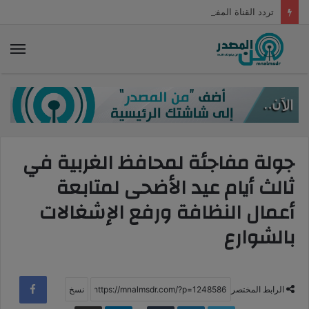
تردد القناة المفتوحة الناقلة لمباراة ليفربول ومانشستر يونايتد الودية اليوم الثلاثاء 12 يوليو 2022
الق
جولة مفاجئة لمحافظ الغربية في
ثالث أيام عيد الأضحى لمتابعة
أعمال النظافة ورفع الإشغالات
بالشوارع
الرابط المختصر
WhatsApp
LinkedIn
Telegram
طباعة