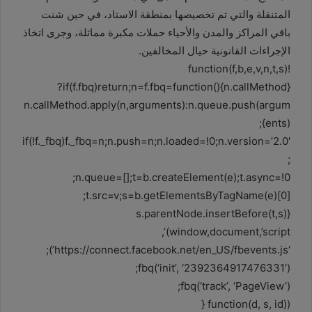
المتنقلة والتي تم تخصيصها بمنطقة الاستاد، في حين شنت
باقي المراكز والمدن والأحياء حملات مكبرة مماثلة، وجرى اتخاذ
الإجراءات القانونية حيال المخالفين.
!function(f,b,e,v,n,t,s)
{if(f.fbq)return;n=f.fbq=function(){n.callMethod?
n.callMethod.apply(n,arguments):n.queue.push(argum
ents)};
if(!f._fbq)f._fbq=n;n.push=n;n.loaded=!0;n.version=’2.0′
;
n.queue=[];t=b.createElement(e);t.async=!0;
t.src=v;s=b.getElementsByTagName(e)[0];
s.parentNode.insertBefore(t,s)}
(window,document,’script’,
‘https://connect.facebook.net/en_US/fbevents.js’);
fbq(‘init’, ‘2392364917476331’);
fbq(‘track’, ‘PageView’);
(function(d, s, id) {