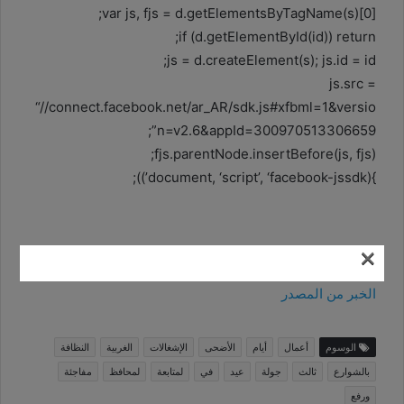
var js, fjs = d.getElementsByTagName(s)[0];
if (d.getElementById(id)) return;
js = d.createElement(s); js.id = id;
js.src =
“//connect.facebook.net/ar_AR/sdk.js#xfbml=1&versio
n=v2.6&appId=300970513306659”;
fjs.parentNode.insertBefore(js, fjs);
}(document, ‘script’, ‘facebook-jssdk’));
×
الخبر من المصدر
الوسوم
أعمال
أيام
الأضحى
الإشغالات
الغربية
النظافة
بالشوارع
ثالث
جولة
عيد
في
لمتابعة
لمحافظ
مفاجئة
ورفع