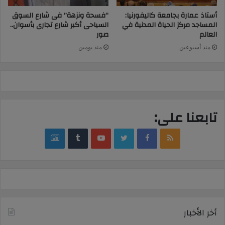
أستاذ عمارة بجامعة كاليفورنيا:
“فسحة ونزهة” فى شارع السوق
المساجد مركز الحياة المدنية في
السياحى أكبر شارع تجارى بأسوان..
العالم
صور
منذ أسبوعين
منذ يومين
تابعنا على:
google
YouTube
Twitter
Facebook
RSS
news
أخر الأخبار