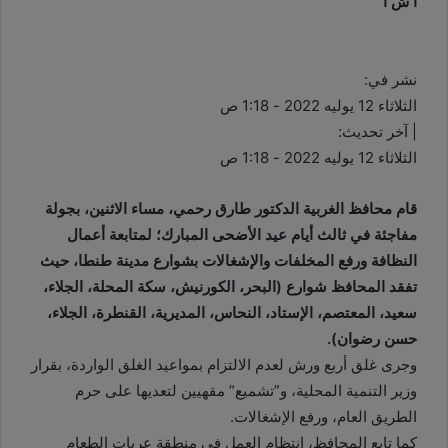
أ ش أ
نشر في:
الثلاثاء 12 يوليه 2022 - 1:18 ص
| آخر تحديث:
الثلاثاء 12 يوليه 2022 - 1:18 ص
قام محافظ الغربية الدكتور طارق رحمي، مساء الاثنين، بجولة
مفاجئة في ثالث أيام عيد الأضحى المبارك؛ لمتابعة أعمال
النظافة ورفع المخلفات والإشغالات بشوارع مدينة طنطا، حيث
تفقد المحافظ شوارع (البحر، الكورنيش، سكة المحلة، الجلاء،
سعيد، المعتصم، الإستاد، النحاس، المديرية، القنطرة، الجلاء،
حسن رضوان).
وجرى غلق أربع ورش لعدم الالتزام بمواعيد الغلق الواردة، بقرار
وزير التنمية المحلية، و”تشميع” مقهيين لتعديها على حرم
الطريق العام، ورفع الإشغالات.
كما تابع المحافظ، انتظام العمل في منطقة عربات الطعام