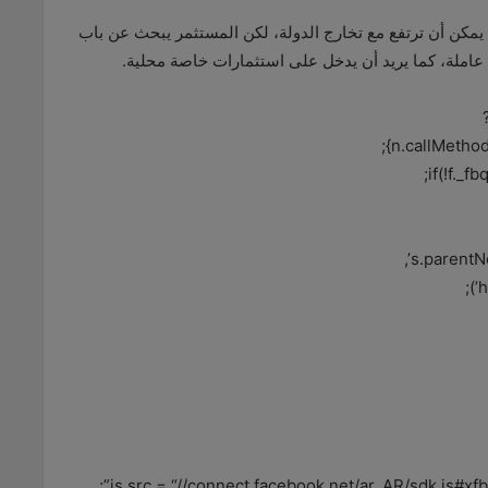
يمكن أن ترتفع مع تخارج الدولة، لكن المستثمر يبحث عن باب
عاملة، كما يريد أن يدخل على استثمارات خاصة محلية.
n.callMethod
if(!f._f
s.parentNo
js.src = “//connect.facebook.net/ar_AR/sdk.js#