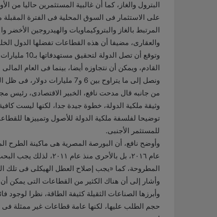
البترول والغاز، كما أن غالبية المستثمرين حاليا من الأ
المرتبط بالغاز والبتروكيماويات والهيدروجين الأخضر وا
والعقارى، مضيفا أن هذه القطاعات تفضلها الدول الخليج
وتوقع أن تصل ا
ونصل إلى ما يتراوح بين 6 و7 مليارات دولار، فى ظل المنافسة على الاستثمارات الأجنبية بين الاقتصادات الناشئة.
من جانبه قال مدحت نافع، الخبير الاقتصادى، رئيس مج
وثيقة ملكية الدولة، خطوة جيدة جدا، لكنها ليست كافية
توضيحا لفلسفة ملكية الدولة للأصول وتمييزها للقطاعات
للمستثمر الأجنبى.
وأوضح نافع، أن البورصة المصرية هى ماكينة الطرح ال
عام ٢٠١٦، بل بالأحرى منذ
المطروحة، كما «يجب إصلاح العطل الهيكلى فى تلك الم
وأشار إلى أن هناك الكثير من القطاعات التى يمكن أن 
وأبرزها الصناعات الثقيلة كثيفة الطاقة، نظرا لوجود ف
حجم الطلب عليها، لكنها عامة قطاعات غير ممثلة فى 