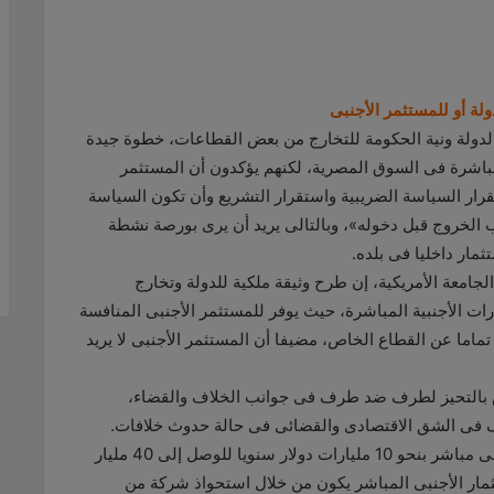
ولة أو للمستثمر الأجنبى
الدولة ونية الحكومة للتخارج من بعض القطاعات، خطوة جيدة
مباشرة فى السوق المصرية، لكنهم يؤكدون أن المستثمر
قرار السياسة الضريبية واستقرار التشريع وأن تكون السياسة
 الخروج قبل دخوله»، وبالتالى يريد أن يرى بورصة نشطة
مار داخليا فى بلده.
الجامعة الأمريكية، إن طرح وثيقة ملكية للدولة وتخارج
 الأجنبية المباشرة، حيث يوفر للمستثمر الأجنبى المنافسة
ماما عن القطاع الخاص، مضيفا أن المستثمر الأجنبى لا يريد
س بالتحيز لطرف ضد طرف فى جوانب الخلاف والقضاء،
ف فى الشق الاقتصادى والقضائى فى حالة حدوث خلافات.
وأوضح جنينة، أن الدولة تستهدف جذب استثمارات أجنبى مباشر بنحو 10 مليارات دولار سنويا للوصل إلى 40 مليار
حا أن الاستثمار الأجنبى المباشر يكون من خلال استحواذ شركة من