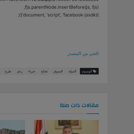
fjs.parentNode.insertBefore(js, fjs);
}(document, ‘script’, ‘facebook-jssdk’));
الخبر من المصدر
الوسوم
الدولة
السوق
تحتاج
خبراء
رغم
طرح
مقالات ذات صلة