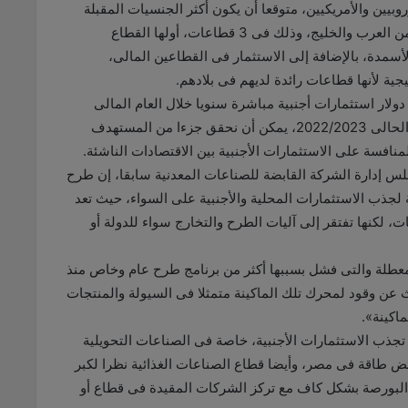
وروبيين والأمريكيين، متوقعا أن يكون أكثر الجنسيات المقبلة
على الاستثمار فى السوق المحلية فى الفترة المقبلة من العرب والخليج، وذلك فى 3 قطاعات، أولها القطاع
لأسمدة، بالإضافة إلى الاستثمار فى القطاعين المالى،
ية لأنها قطاعات رائدة لديهم فى بلادهم.
لدولة لتحقيق مستهدفاتها بـ10 مليارات دولار استثمارات أجنبية مباشرة سنويا خلال العام المالى
القادم، ويمكن أن نتجاوزه أيضا، بينما فى العام المالى الحالى 2022/2023، يمكن أن نحقق جزءا من المستهدف
لس إدارة الشركة القابضة للصناعات المعدنية سابقا، إن طرح
 لجذب الاستثمارات المحلية والأجنبية على السواء، حيث تعد
، لكنها تفتقر إلى آليات الطرح والتخارج سواء للدولة أو
معطلة والتى فشل بسببها أكثر من برنامج طرح عام وخاص منذ
 عام ٢٠١١، لذلك يجب البحث عن وقود لمحرك تلك الماكينة متمثلا فى السيولة والمنتجات
اكينة».
تجذب الاستثمارات الأجنبية، خاصة فى الصناعات التحويلية
ائض طاقة فى مصر، وأيضا قطاع الصناعات الغذائية نظرا لكبر
البورصة بشكل كاف مع تركز الشركات المقيدة فى قطاع أو