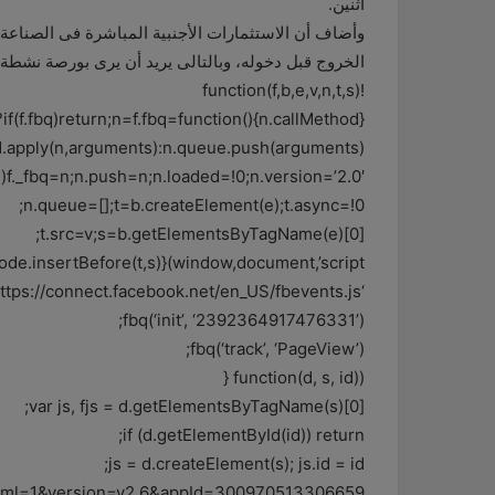
اثنين.
وأضاف أن الاستثمارات الأجنبية المباشرة فى الصناعة 
الخروج قبل دخوله، وبالتالى يريد أن يرى بورصة نشطة 
!function(f,b,e,v,n,t,s)
{if(f.fbq)return;n=f.fbq=function(){n.callMethod?
.apply(n,arguments):n.queue.push(arguments)};
bq)f._fbq=n;n.push=n;n.loaded=!0;n.version=’2.0′;
n.queue=[];t=b.createElement(e);t.async=!0;
t.src=v;s=b.getElementsByTagName(e)[0];
de.insertBefore(t,s)}(window,document,’script’,
‘https://connect.facebook.net/en_US/fbevents.js’);
fbq(‘init’, ‘2392364917476331’);
fbq(‘track’, ‘PageView’);
(function(d, s, id) {
var js, fjs = d.getElementsByTagName(s)[0];
if (d.getElementById(id)) return;
js = d.createElement(s); js.id = id;
xfbml=1&version=v2.6&appId=300970513306659”;