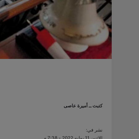
كتبت ــ أميرة عاصى
نشر في:
الإثنين 11 يوليه 2022 - 7:38 م