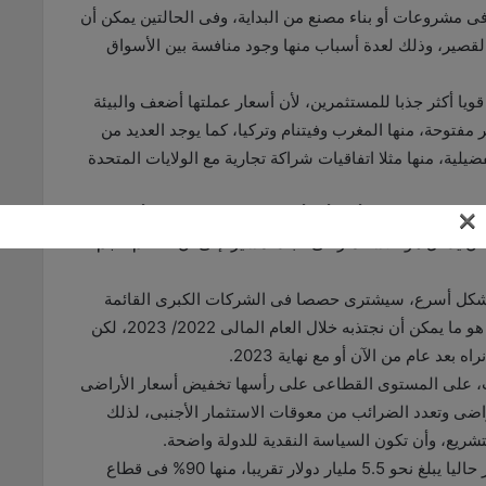
ائمة بحصة أكبر من 10%، أو البدء فى مشروعات أو بناء مصنع من البداية، وفى الحالتين يمكن أن
لقصير، وذلك لعدة أسباب منها وجود منافسة بين الأسواق
 قويا أكثر جذبا للمستثمرين، لأن أسعار عملتها أضعف والبيئة
مفتوحة، منها المغرب وفيتنام وتركيا، كما يوجد العديد من
لية، منها مثلا اتفاقيات شراكة تجارية مع الولايات المتحدة
×
مر الأجنبى يريد أن يتأكد أن المستثمر المصرى بدأ هو الآخر
أن يدخل هو للاستثمار فى البلد، مشيرا إلى أن تعاظم حجم
 بشكل أسرع، سيشترى حصصا فى الشركات الكبرى القائمة
بالفعل، وهذا ما شهدناه خلال الفترة الماضية، وبالتالى هو ما يمكن أن نجتذبه خلال العام المالى 2022/ 2023، لكن
عد عام من الآن أو مع نهاية 2023.
ت، على المستوى القطاعى على رأسها تخفيض أسعار الأراضى
راضى وتعدد الضرائب من معوقات الاستثمار الأجنبى، لذلك
تشريع، وأن تكون السياسة النقدية للدولة واضحة.
وأشار إلى أن حجم الاستثمار الأجنبى المباشر فى مصر حاليا يبلغ نحو 5.5 مليار دولار تقريبا، منها 90% فى قطاع