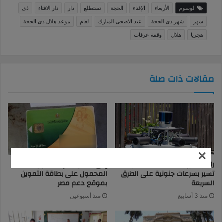
الوسوم
الأربعاء
الإفتاء
الحجة
تستطلع
دار
دار الافتاء
ذى
شهر
شهر ذى الحجة
عيد الاضحى المبارك
لعام
موعد هلال ذى الحجة
هجريا
هلال
وقفة عرفات
مقالات ذات صلة
×
رادار المرور يلتقط 1060 سيارة
إزاى تسجل رقم التليفون
تسير بسرعات جنونية على الطرق
المحمول على بطاقة التموين
السريعة
بموقع دعم مصر
منذ 3 أسابيع
منذ أسبوعين