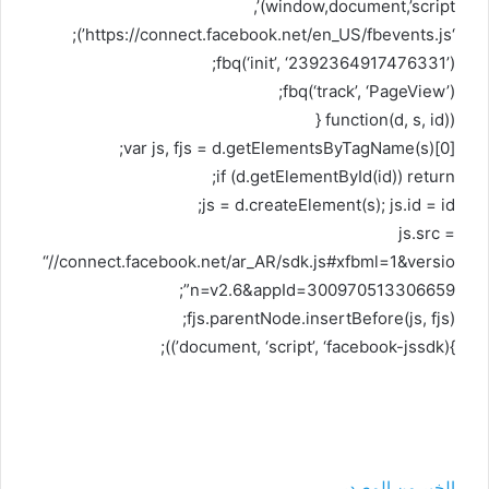
(window,document,’script’,
‘https://connect.facebook.net/en_US/fbevents.js’);
fbq(‘init’, ‘2392364917476331’);
fbq(‘track’, ‘PageView’);
(function(d, s, id) {
var js, fjs = d.getElementsByTagName(s)[0];
if (d.getElementById(id)) return;
js = d.createElement(s); js.id = id;
js.src =
“//connect.facebook.net/ar_AR/sdk.js#xfbml=1&versio
n=v2.6&appId=300970513306659”;
fjs.parentNode.insertBefore(js, fjs);
}(document, ‘script’, ‘facebook-jssdk’));
الخبر من المصدر