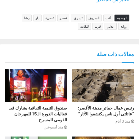
الوسوم
أنت
الشروق
تشرق.
تصدر
تضيء
دار
رشا
رواية
عدلي
قريبا
للكاتبة
مقالات ذات صلة
رئيس عمال حفائر مدينة الأقصر:
صندوق التنمية الثقافية يشارك فى
“عائلتى أول ناس يكتشفوا الآثار”
فعاليات الدورة الـ15 للمهرجان
القومى للمسرح
منذ 3 أيام
منذ أسبوعين