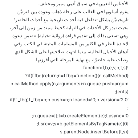
الأجناس التعبيرية في سياق أدبي مميز ومختلف.
يقوم أسلوبها في الغالب على رحلة ذهاب وعودة بين فترتيْن
تاريخيتيْن بشكل تتفاعل فيه أحداث تاريخية مع أحداث الحاضر؛
بحيث تبدو كل الأحداث في النهاية كخيط ممتد من زمن إلى آخر،
وهي تسعى بذلك إلى تقديم قراءة (روائية تخيلية) تتضمن دعوة
لإعادة النظر في الكثير من المسلمات المثبتة في الكتب وفي
أذهان الأجيال الحالية، بينما انتهت صلاحيتها على الشكل الذي
وصلت عليه حاضرًا، مع نهاية المرحلة التي أفرزتها.
!function(f,b,e,v,n,t,s)
{if(f.fbq)return;n=f.fbq=function(){n.callMethod?
n.callMethod.apply(n,arguments):n.queue.push(argum
ents)};
if(!f._fbq)f._fbq=n;n.push=n;n.loaded=!0;n.version=’2.0′
;
n.queue=[];t=b.createElement(e);t.async=!0;
t.src=v;s=b.getElementsByTagName(e)[0];
s.parentNode.insertBefore(t,s)}