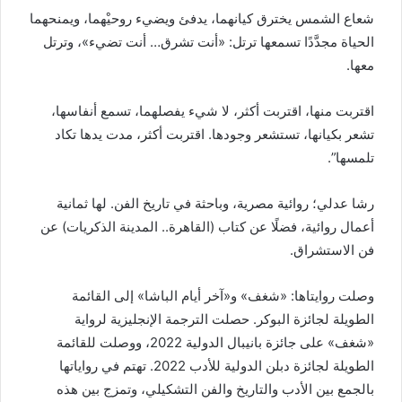
شعاع الشمس يخترق كيانهما، يدفئ ويضيء روحيْهما، ويمنحهما
الحياة مجدَّدًا تسمعها ترتل: «أنت تشرق… أنت تضيء»، وترتل
معها.
اقتربت منها، اقتربت أكثر، لا شيء يفصلهما، تسمع أنفاسها،
تشعر بكيانها، تستشعر وجودها. اقتربت أكثر، مدت يدها تكاد
تلمسها”.
رشا عدلي؛ روائية مصرية، وباحثة في تاريخ الفن. لها ثمانية
أعمال روائية، فضلًا عن كتاب (القاهرة.. المدينة الذكريات) عن
فن الاستشراق.
وصلت روايتاها: «شغف» و«آخر أيام الباشا» إلى القائمة
الطويلة لجائزة البوكر. حصلت الترجمة الإنجليزية لرواية
«شغف» على جائزة بانيبال الدولية 2022، ووصلت للقائمة
الطويلة لجائزة دبلن الدولية للأدب 2022. تهتم في رواياتها
بالجمع بين الأدب والتاريخ والفن التشكيلي، وتمزج بين هذه