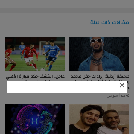
مقالات ذات صلة
صحيفة أردنية: إيرادات حفل محمد
عاجل.. الكشف حكم مباراة الأهلي
رمضان بالعقبة أكثر من 9 ملايين
وسموحة في الدوري المصري
×
جنيه - أخبار العالم
منذ 16 ساعة
منذ أسبوعين