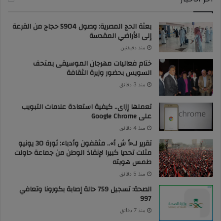
بعثة الحج المصرية: وصول 5904 حجاج من القرعة
إلى الأراضي المقدسة
منذ دقيقتين
ختام فعاليات مهرجان الموسيقى بمتحف
السويس بحضور وزيرة الثقافة
منذ 3 دقائق
تعملها إزاى.. كيفية استعادة علامات التبويب
على Google Chrome
منذ 4 دقائق
تقرير لـ«أ ش أ».. مثقفون وأدباء: ثورة 30 يونيو
مثلت تحديا كبيرا لإنقاذ الوطن من جماعة حاولت
طمس هويته
منذ 5 دقائق
الصحة: تسجيل 759 حالة إصابة بكورونا وتعافي
997
منذ 7 دقائق