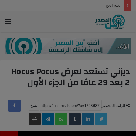
بعثة الحج المصرية: وصول 5904 حجاج من القرعة إلى الأراضي المقدسة
الق
ديزني تستعد لعرض Hocus Pocus
2 بعد 29 عامًا من الجزء الأول
الرابط المختصر
LinkedIn
WhatsApp
Telegram
طباعة