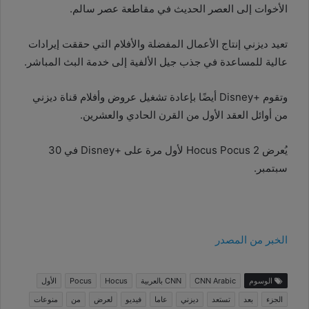
الأخوات إلى العصر الحديث في مقاطعة عصر سالم.
تعيد ديزني إنتاج الأعمال المفضلة والأفلام التي حققت إيرادات
عالية للمساعدة في جذب جيل الألفية إلى خدمة البث المباشر.
وتقوم +Disney أيضًا بإعادة تشغيل عروض وأفلام قناة ديزني
من أوائل العقد الأول من القرن الحادي والعشرين.
يُعرض Hocus Pocus 2 لأول مرة على +Disney في 30
سبتمبر.
الخبر من المصدر
الوسوم
CNN Arabic
CNN بالعربية
Hocus
Pocus
الأول
الجزء
بعد
تستعد
ديزني
عاما
فيديو
لعرض
من
منوعات