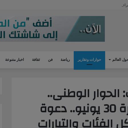
ءات مصر للتكيف مع التغيرات المناخية بقطاع المياه
ول العالم
حوارات وتقارير
رياضة
فن
ثقافة
اخبار متنوعة
: الحوار الوطنى..
التطور الطبيعى لثورة 30 يونيو.. دعوة
ل الفئات والتيارات