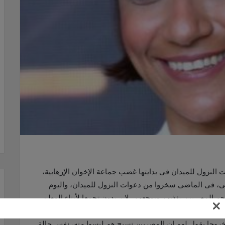
ير 2011، وكيف لاقت دعوات النزول للميدان فى بدايتها غضب جماعة الإخوان الإرهابية،
طنى، فى الماضى سخروا من دعوات النزول للميدان، واليوم
المصريين يؤذيهم ويوجعهم، لا يريدون تجمعا لأبناء الوطن
×
ها وسرقوا الميدان ومصر نفسها، وبالطبع انزعج الإخوان من
ن خروجا ضدهم، خروجا يقول لهم إن المصريين نسيج هم ليسوا منه، نفس حالة