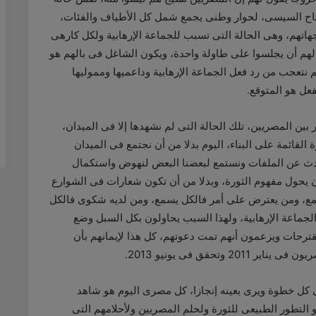
فتاح السيسى، لحوار وطنى يجمع شمل كل الأطياف والفئات،
تهم، وهى الحالة التى تسبب للجماعة الإرهابية ولكل كارهى
هم أن يجلسوا على طاولة واحدة، ويكون الشاغل فى بالهم هو
نتعجب من رد فعل الجماعة الإرهابية وداعميها ومموليها
فعل هو المتوقع.
ر بين المصريين، تلك الحالة التى لم نشهدها إلا فى الميدان،
القائمة على البناء، اليوم بدلا من أن نجتمع فى الميدان
تحدث عن الملفات ونستمع لبعضنا البعض لنهوض واستكمال
ن يحول مفهوم الثورة، وبدلا من أن تكون شعارات فى الشوارع
مع، ومن يعترض على أمر فالكل يسمع، ومن لديه شكوى فالكل
جماعة الإرهابية، ولهذا السبب يحاولون بكل السبل وضع
ترحات ويزعمون أنهم تمت دعوتهم، كل هذا لإيمانهم بأن
وتحقق فى يونيو 2013.
 كل خطوة ويرى بعينه إنجازا، كل مصرى اليوم هو شاهد
 التطور الطبيعى للثورة ولحلم المصريين ولأحلامهم التى