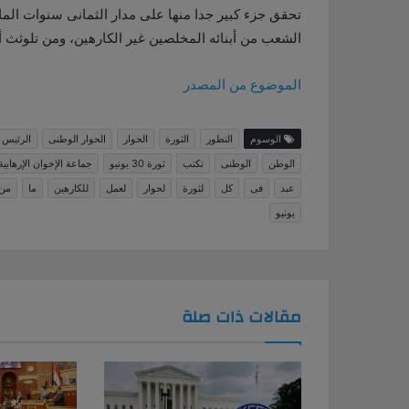
تحقق جزء كبير جدا منها على مدار الثمانى سنوات الما
الشعب من أبنائه المخلصين غير الكارهين، ومن تلوثث أيا
الموضوع من المصدر
الوسوم
التطور
الثورة
الحوار
الحوار الوطنى
الرئيس
الوطن
الوطنى
تكتب
ثورة 30 يونيو
جماعة الإخوان الإرهابية
عبد
فى
كل
لثورة
لحوار
لعمل
للكارهين
ما
من
يونيو
مقالات ذات صلة