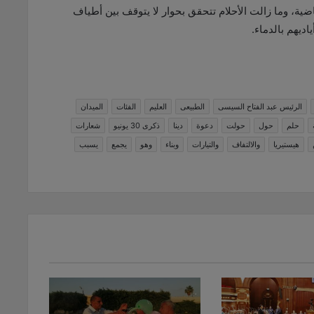
ضية، وما زالت الأحلام تتحقق بحوار لا يتوقف بين أطياف
ديهم بالدماء.
الرئيس عبد الفتاح السيسى
الطبيعى
العليم
الفئات
الميدان
حلم
حول
حولت
دعوة
دينا
ذكرى 30 يونيو
شعارات
هيستيريا
والالتفاف
والتيارات
وبناء
وهو
يجمع
يسبب