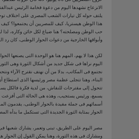
الانزعاج نشهدها اليوم من دعوة فخامة الرئيس عبدال
يلتف حوله كل تيارات الشعب المصرى على اختلاف توجها
هذا الوطن هيستريا، كيف للمصريين أن يجتمعوا؟ كيف ل
حب الوطن ومصلحته؟ هنا ضياع لكل خائن وكاره، لذا لم 
وأبواقها الخارجية من دعوات الحوار الوطنى، كان رد ال
لكن هذا لا يهم، المهم هنا هو الوحدة التى يصنعها الحوا
اليوم نراها فى شكل جديد من أشكال الثورة وهى الثورة 
نجتمع فى المكاتب، بدلا من أن نهتف نقترح الآراء ون
البناء، وهنا تتجلى عظمة مصر ورئيسها الذى استطاع أ
تتحول إلى مقترحات للنقاش، من لدية فكرة فالكل يس
يسمع، ورئيس يستجيب، وهذه هى الحالة التى أفزعت ال
أسمائهم فى جملة مفيدة بالحوار الوطنى، يقدمون المق
الحوار بمثابة الثورة الجديدة التى تستكمل ما بدأه المصريون فى يناير 2011 
مصر اليوم على الطريق، تبنى وتعمر، يشارك شعبها فى
ومشارك فى هذه الثورة، وهنا يمكن القول إن الحوار هو