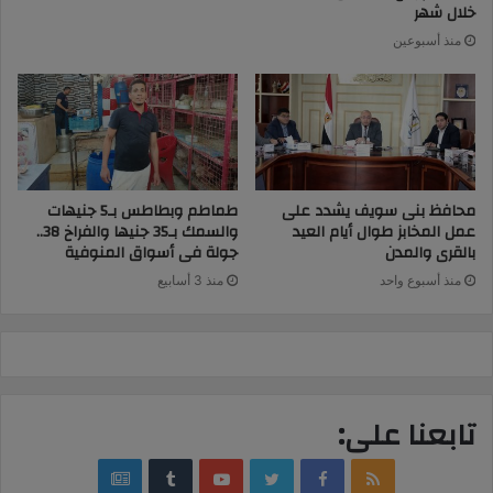
خلال شهر
منذ أسبوعين
محافظ بنى سويف يشدد على
طماطم وبطاطس بـ5 جنيهات
عمل المخابز طوال أيام العيد
والسمك بـ35 جنيها والفراخ 38..
بالقرى والمدن
جولة فى أسواق المنوفية
منذ أسبوع واحد
منذ 3 أسابيع
تابعنا على:
google
YouTube
Twitter
Facebook
RSS