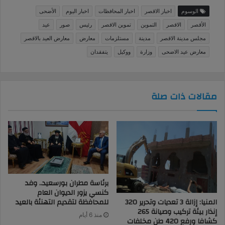
الوسوم
اخبار الاقصر
اخبار المحافظات
اخبار اليوم
الأضحى
الأقصر
الاقصر
التموين
تموين الاقصر
رئيس
صور
عيد
مجلس مدينة الاقصر
مدينة
مستلزمات
معارض
معارض العيد بالاقصر
معارض عيد الاضحى
وزارة
ووكيل
يتفقدان
مقالات ذات صلة
برئاسة مطران بورسعيد.. وفد
كنسي يزور الديوان العام
للمحافظة لتقديم التهنئة بالعيد
المنيا: إزالة 3 تعديات وتحرير 320
إنذار بيئة تركيب وصيانة 265
منذ 6 أيام
كشافا ورفع 420 طن مخلفات