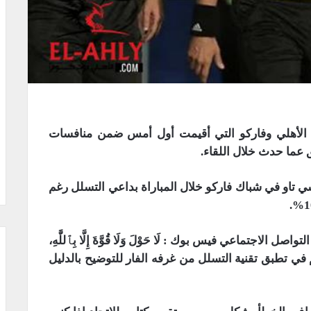
 الأهلي وفاركو التي أقيمت أول أمس ضمن منافسات
تاو في شباك فاركو خلال المباراة بداعي التسلل رغم
تماعي فيس بوك : لَا حَوْلَ وَلَا قُوَّةَ إِلَّا بِٱللَّٰهِ،
 في تطبق تقنية التسلل من غرفه الفار للتوضيح بالدليل