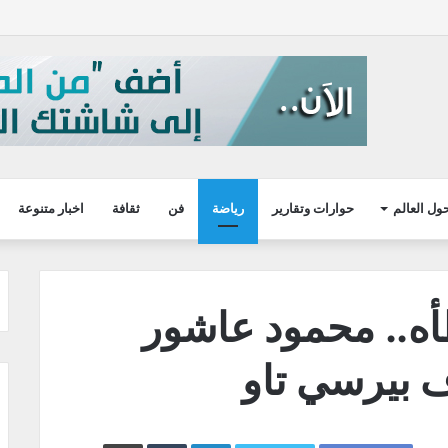
ول العالم
حوارات وتقارير
رياضة
فن
ثقافة
اخبار متنوعة
ه.. محمود عاشور
 بيرسي تاو
LinkedIn
طباعة