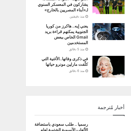
يشاركون في المعسكر السنوي
لـ«أبناء المصريين بالخارج»
منذ دقيقتين
يعني إيه.. هاكرز من كوريا
الجنوبية يمكنهم قراءة بريد
Gmail الخاص ببعض
المستخدمين
منذ 5 دقائق
في ذكرى وفاتها..الأغنية التي
كلّفت مارلين مونرو حياتها
منذ 6 دقائق
أخبار مُترجمة
رسميا .. طلب سعودي باستضافة
الألعاب الآسيوية الشتوية لعام