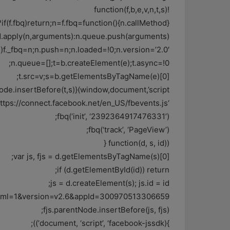
!function(f,b,e,v,n,t,s)
{if(f.fbq)return;n=f.fbq=function(){n.callMethod?
.apply(n,arguments):n.queue.push(arguments)};
bq)f._fbq=n;n.push=n;n.loaded=!0;n.version=’2.0′;
n.queue=[];t=b.createElement(e);t.async=!0;
t.src=v;s=b.getElementsByTagName(e)[0];
de.insertBefore(t,s)}(window,document,’script’,
‘https://connect.facebook.net/en_US/fbevents.js’);
fbq(‘init’, ‘2392364917476331’);
fbq(‘track’, ‘PageView’);
(function(d, s, id) {
var js, fjs = d.getElementsByTagName(s)[0];
if (d.getElementById(id)) return;
js = d.createElement(s); js.id = id;
xfbml=1&version=v2.6&appId=300970513306659”;
fjs.parentNode.insertBefore(js, fjs);
}(document, ‘script’, ‘facebook-jssdk’));