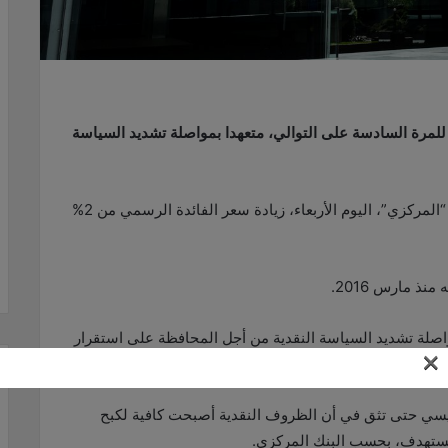
ة للمرة السادسة على التوالي، متعهدا بمواصلة تشديد السياسة
وقررت لجنة السياسة النقدية في بنك احتياط نيوزيلندا “المركزي”، اليوم الأربعاء، زيادة سعر الفائدة الرسمي من 2%
نذ مارس 2016.
واصلة تشديد السياسة النقدية من أجل المحافظة على استقرار
×
ئيسي حتى تثق في أن الظروف النقدية أصبحت كافية لكبح
مستهدف، بحسب البنك المركزي.