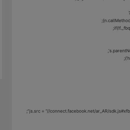
n.callMethod
if(!f._f
s.parentNo
js.src = “//connect.facebook.net/ar_AR/sdk.js#