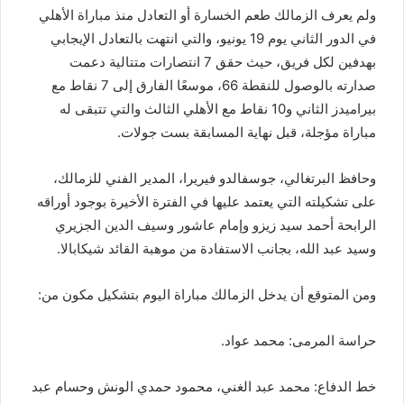
ولم يعرف الزمالك طعم الخسارة أو التعادل منذ مباراة الأهلي
في الدور الثاني يوم 19 يونيو، والتي انتهت بالتعادل الإيجابي
بهدفين لكل فريق، حيث حقق 7 انتصارات متتالية دعمت
صدارته بالوصول للنقطة 66، موسعًا الفارق إلى 7 نقاط مع
بيراميدز الثاني و10 نقاط مع الأهلي الثالث والتي تتبقى له
مباراة مؤجلة، قبل نهاية المسابقة بست جولات.
وحافظ البرتغالي، جوسفالدو فيريرا، المدير الفني للزمالك،
على تشكيلته التي يعتمد عليها في الفترة الأخيرة بوجود أوراقه
الرابحة أحمد سيد زيزو وإمام عاشور وسيف الدين الجزيري
وسيد عبد الله، بجانب الاستفادة من موهبة القائد شيكابالا.
ومن المتوقع أن يدخل الزمالك مباراة اليوم بتشكيل مكون من:
حراسة المرمى: محمد عواد.
خط الدفاع: محمد عبد الغني، محمود حمدي الونش وحسام عبد