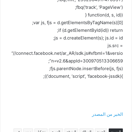
fbq(‘track’, ‘PageView’);
(function(d, s, id) {
var js, fjs = d.getElementsByTagName(s)[0];
if (d.getElementById(id)) return;
js = d.createElement(s); js.id = id;
js.src =
“//connect.facebook.net/ar_AR/sdk.js#xfbml=1&versio
n=v2.6&appId=300970513306659”;
fjs.parentNode.insertBefore(js, fjs);
}(document, ‘script’, ‘facebook-jssdk’));
الخبر من المصدر
الوسوم
الجونة
الزمالك
المتوقع
بالدوري
تشكيل
زيزو
في