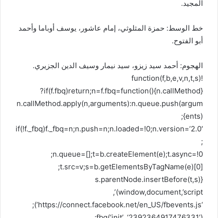
المجيد.
خط الوسط: حمزة المثلوثي، إمام عاشور، يوسف أوباما وأحمد
أبو الفتوح.
الهجوم: أحمد سيد زيزو، سيد نيمار وسيف الدين الجزيري.
!function(f,b,e,v,n,t,s)
{if(f.fbq)return;n=f.fbq=function(){n.callMethod?
n.callMethod.apply(n,arguments):n.queue.push(argum
ents)};
if(!f._fbq)f._fbq=n;n.push=n;n.loaded=!0;n.version=’2.0′
;
n.queue=[];t=b.createElement(e);t.async=!0;
t.src=v;s=b.getElementsByTagName(e)[0];
s.parentNode.insertBefore(t,s)}
(window,document,’script’,
‘https://connect.facebook.net/en_US/fbevents.js’);
fbq(‘init’, ‘2392364917476331’);