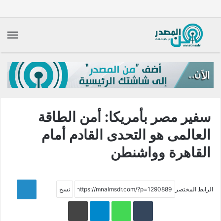
الق
سفير مصر بأمريكا: أمن الطاقة
العالمى هو التحدى القادم أمام
القاهرة وواشنطن
LinkedIn
الرابط المختصر
WhatsApp
Telegram
طباعة