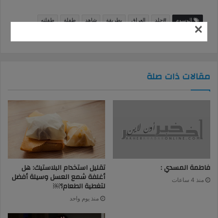
الوسوم
#جلد
العراق
بطريقة
شاهد
طفلة
طفلته
×
فيديو
لـعراقي
متداول
وحشية
يجلد
مقالات ذات صلة
فاطمة المسدي :
تقليل استخدام البلاستيك: هل
أغلفة شمع العسل وسيلة أفضل
منذ 4 ساعات
لتغطية الطعام؟￼
منذ يوم واحد