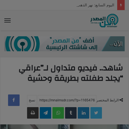
اليوم السابع: نهر الذهب الأصفر يتدفق ومشروعات الصوامع تؤمن المخزون
الق
شاهد.. فيديو متداول لـ”عراقي
“يجلد طفلته بطريقة وحشية
الرابط المختصر
LinkedIn
WhatsApp
Telegram
طباعة