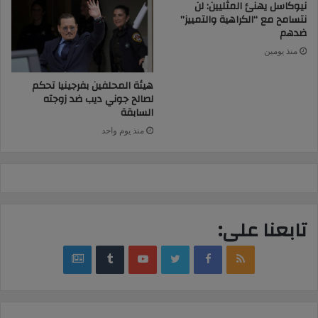
نيوكاسل يهنئ المثليين: لن
نتسامح مع “الكراهية والتمييز”
ضدهم
منذ يومين
هيئة المحلفين بفرجينيا تحكم
لصالح جوني ديب ضد زوجته
السابقة
منذ يوم واحد
تابعنا على:
google
YouTube
Twitter
Facebook
RSS
news