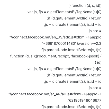
(function (d, s, id) {
var js, fjs = d.getElementsByTagName(s)[0];
if (d.getElementById(id)) return;
js = d.createElement(s); js.id = id;
js.src =
“//connect.facebook.net/en_US/sdk.js#xfbml=1&appId
=666187000114801&version=v2.3”;
fjs.parentNode.insertBefore(js, fjs);
} (document, ‘script’, ‘facebook-jssdk’));(function (d, s,
id) {
var js, fjs = d.getElementsByTagName(s)[0];
if (d.getElementById(id)) return;
js = d.createElement(s); js.id = id;
js.src =
“//connect.facebook.net/ar_AR/all.js#xfbml=1&appId=1
621961948046677”;
fjs.parentNode.insertBefore(js, fjs);