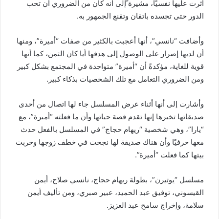
أثرت عليها نفسيًا، مشيرة ًإلى أنه كان من الضروري أن تحب
الدور حتى تجسده باتقان وتقنع الجمهور به.
وأضافت “نانسي”، أنها أعجبت بالكثير من صفات “أميرة”، ومنها
أن لديها إصرار على الوصول إلى هدفها أيا كان الثمن، كما أنها
قوية للغاية، مؤكدةً أن “أميرة” متواجدة في المجتمع بشكل كبير
ومن الضروري التعامل مع تلك الشخصيات بذكاء كبير.
وأشارت إلى أنها أثناء عرض المسلسل جاء لها اتصال من أحدى
صديقاتها تخبرها إنها تقدم قصة حياتها وأن ما فعلته “أميرة”، مع
“يارا”، وهي شخصية “ريهام حجاج” في المسلسل بالفعل حدث
معها حرفيًا وأن هناك صديقة لها نجحت في خطف زوجها وخربت
بيتها كما فعلت “أميرة”.
مسلسل “يوتيرن”، بطولة ريهام حجاج، نانسي صلاح، أيمن
القيسوني، توفيق عبد الحميد، عبير صبري، ومن تأليف أيمن
سلامة، وإخراج سامح عبد العزيز.