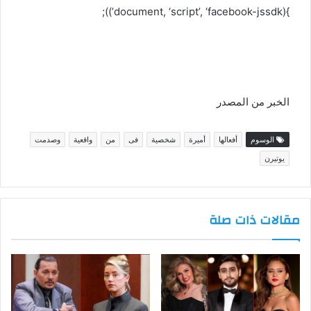
}(document, ‘script’, ‘facebook-jssdk’));
الخبر من المصدر
الوسوم
أفعالها
أميرة
شخصية
فى
من
واقعية
وصدمت
يوتيرن
مقالات ذات صلة