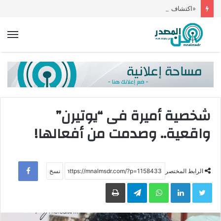
«اكتشاف مُذهل».. فريق ألماني ينتج أفضل خلية شمسية عالمياً
الق
شخصية أميرة فى “يوتيرن”
واقعية.. وصدمت من أفعالها!
ebook
الرابط المختصر
Twitter
LinkedIn
WhatsApp
Telegram
طباعة