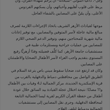
وجل-، داعيا المولى -سبحانه- أن يرحم شهداء القرآن، وأن
يربط على قلوب أهليهم وأحبائهم، وأن يسكنهم الفردوس
الأعلى، وأن يمُنَّ على المصابين بالشفاء العاجل.
موجها لقياداتَ الأزهر الشريف باتخاذ الإجراءات اللازمة لصرف
مبالغ مالية عاجلة لأسر المتوفين والمصابين، مع توفير إعانات
مالية شهرية للمحتاجين منهم، وتوفير الدعم الصحي اللازم
للمصابين من عمليات جراحية ومستلزمات طبية في
مستشفيات جامعة الأزهر، كما كلَّف فضيلته وفدًا أزهريًّا رفيع
المستوى بتقديم واجب العزاء لأسر الأطفال الضحايا والاطمئنان
على المصابين.
وكان قد ارتفع عدد ضحايا سقوط ميني باص بترعة السلام في
الطريق الواصل بين محافظتي دمياط والدقهلية بالقرب من
قرية الإسكندرية الجديدة، مركز الجمالية لـ4 وفيات بين الأطفال
و11 مصابًا؛ نتيجة اختلال عجلة القيادة بيد السائق خلال عودة
أطفال من حفظة القرآن الكريم لقرية ليسا الجمالية التابعة
لمحافظة الدقهلية، وجرى نقل المصابين إلى مستشفيات
الجمالية ودمياط لتلقي العلاج.