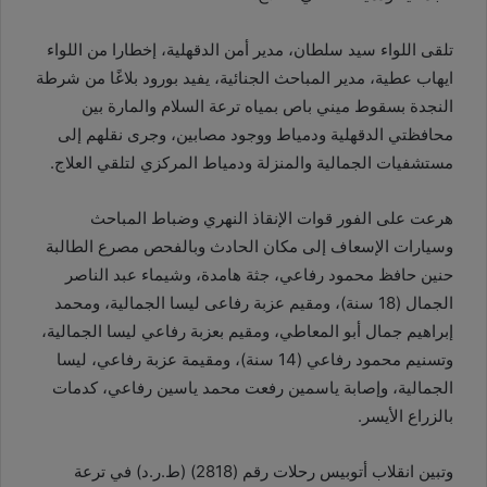
تلقى اللواء سيد سلطان، مدير أمن الدقهلية، إخطارا من اللواء
ايهاب عطية، مدير المباحث الجنائية، يفيد بورود بلاغًا من شرطة
النجدة بسقوط ميني باص بمياه ترعة السلام والمارة بين
محافظتي الدقهلية ودمياط ووجود مصابين، وجرى نقلهم إلى
مستشفيات الجمالية والمنزلة ودمياط المركزي لتلقي العلاج.
هرعت على الفور قوات الإنقاذ النهري وضباط المباحث
وسيارات الإسعاف إلى مكان الحادث وبالفحص مصرع الطالبة
حنين حافظ محمود رفاعي، جثة هامدة، وشيماء عبد الناصر
الجمال (18 سنة)، ومقيم عزبة رفاعى ليسا الجمالية، ومحمد
إبراهيم جمال أبو المعاطي، ومقيم بعزبة رفاعي ليسا الجمالية،
وتسنيم محمود رفاعي (14 سنة)، ومقيمة عزبة رفاعي، ليسا
الجمالية، وإصابة ياسمين رفعت محمد ياسين رفاعي، كدمات
بالزراع الأيسر.
وتبين انقلاب أتوبيس رحلات رقم (2818) (ط.ر.د) في ترعة