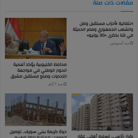
مقالات ذات صلة
احتفالية لأحزاب مستقبل وطن
والشعب الجمهوري ومصر الحديثة
في قنا بذكرى «30 يونيو»
منذ أسبوعين
محافظ القليوبية يؤكد أهمية
الحوار الوطني في مواجهة
التحديات وصنع مستقبل مشرق
منذ 7 أيام
حياة كريمة ببنى سويف.. توصيل
بقرار رئاسي.. تسليم أهالي عقار
الوصلات المنزلية للغاز الطبيعى