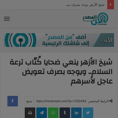
شيخ الأزهر يوجه بصرف مبالغ مالية لأسر ضحايا ومصابي حافلة ترعة السلام
الق
شيخ الأزهر ينعي ضحايا كُتّاب ترعة
السلام.. ويوجه بصرف تعويض
عاجل لأسرهم
الرابط المختصر
LinkedIn
WhatsApp
Telegram
طباعة