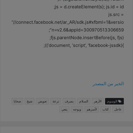
js = d.createElement(s); js.id = id;
js.src =
“//connect.facebook.net/ar_AR/sdk.js#xfbml=1&versio
n=v2.6&appId=300970513306659”;
fjs.parentNode.insertBefore(js, fjs);
}(document, ‘script’, ‘facebook-jssdk’));
الخبر من المصدر
الوسوم
الأزهر
السلام
بصرف
ترعة
تعويض
شيخ
ضحايا
عاجل
كتاب
لأسرهم
ويوجه
ينعي