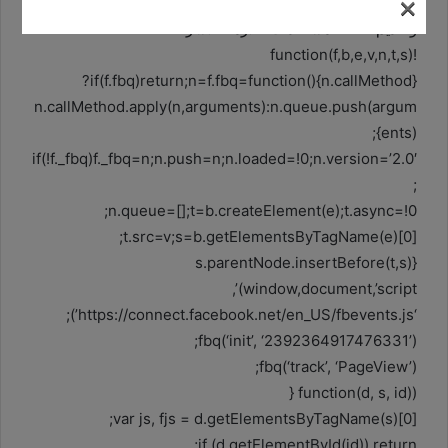
×
وأن يتم تسجيل الأسر المضارة على برنامج تكافل وكرامة،
وتقديم كافة المساعدات اللازمة للأسر
!function(f,b,e,v,n,t,s)
{if(f.fbq)return;n=f.fbq=function(){n.callMethod?
n.callMethod.apply(n,arguments):n.queue.push(argum
ents)};
if(!f._fbq)f._fbq=n;n.push=n;n.loaded=!0;n.version=’2.0′
;
n.queue=[];t=b.createElement(e);t.async=!0;
t.src=v;s=b.getElementsByTagName(e)[0];
s.parentNode.insertBefore(t,s)}
(window,document,’script’,
‘https://connect.facebook.net/en_US/fbevents.js’);
fbq(‘init’, ‘2392364917476331’);
fbq(‘track’, ‘PageView’);
(function(d, s, id) {
var js, fjs = d.getElementsByTagName(s)[0];
if (d.getElementById(id)) return;