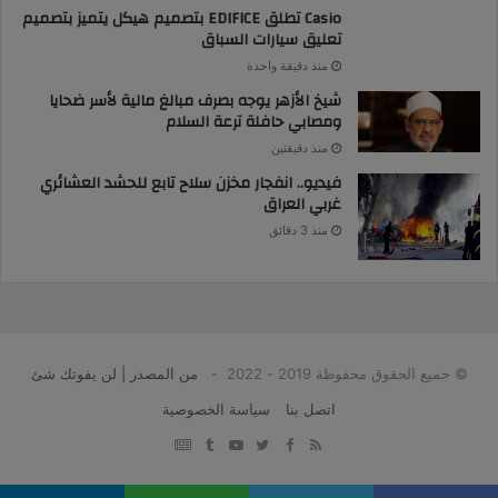
Casio تطلق EDIFICE بتصميم هيكل يتميز بتصميم
تعليق سيارات السباق
منذ دقيقة واحدة
شيخ الأزهر يوجه بصرف مبالغ مالية لأسر ضحايا
ومصابي حافلة ترعة السلام
منذ دقيقتين
فيديو.. انفجار مخزن سلاح تابع للحشد العشائري
غربي العراق
منذ 3 دقائق
© جميع الحقوق محفوظة 2019 - 2022 -
من المصدر | لن يفوتك شئ
اتصل بنا
سياسة الخصوصية
google
YouTube
Twitter
Facebook
RSS
news