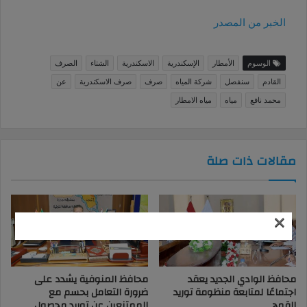
الخبر من المصدر
الوسوم
الأمطار
الإسكندرية
الاسكندرية
الشتاء
الصرف
القادم
سنفصل
شركة المياه
صرف
صرف الاسكندرية
عن
محمد نافع
مياه
مياه الامطار
مقالات ذات صلة
×
محافظ الوادي الجديد يعقد
محافظ المنوفية يشدد على
اجتماعًا لمتابعة منظومة توريد
ضرورة التعامل بحسم مع
القمح
الممتنعين عن توريد محصول