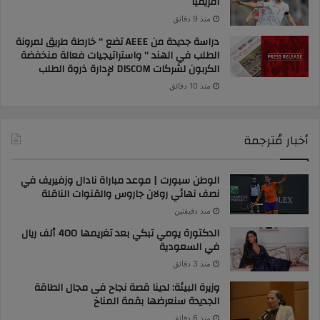
أفريقيا
منذ 9 دقائق
دراسة جديدة من AEEE تضع “ خارطة طريق لمرونة
الطلب في الهند ” واستراتيجيات فعالة منخفضة
الكربون لشركات DISCOM لإدارة ذروة الطلب
منذ 10 دقائق
أخبار مُترجمة
الوطن سبورت | موعد مباراة نادال وزفيريف في
نصف نهائي رولان جاروس والقنوات الناقلة
منذ دقيقتين
الدكتورة يومي تبكي بعد تغريمها 400 ألف ريال
في السعودية
منذ 3 دقائق
وزيرة البيئة: لدينا قصة نجاح فى مجال الطاقة
الجديدة سنعرضها بقمة المناخ
منذ 6 دقائق