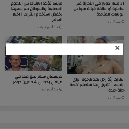
31 مليار دولار في التجارة غير
فرنسا تؤكد الارتباط بين اللحوم
ساحلية أو عالقة قبالة سواحل
المصنعة والسرطان مع سعيها
الولايات المتحدة
لخفض استخدام النترات | اخبار
العالم
منذ 7 أيام
منذ أسبوع واحد
×
كريستيان سلاتر يبيع فيلا في
انهارت رئة رجل بعد هجوم الراي
ميامي بحوالي 4 ملايين دولار
اللاسع - تقول إنها ستصنع ‘قصة
حانة جيدة’
منذ أسبوعين
منذ 7 أيام