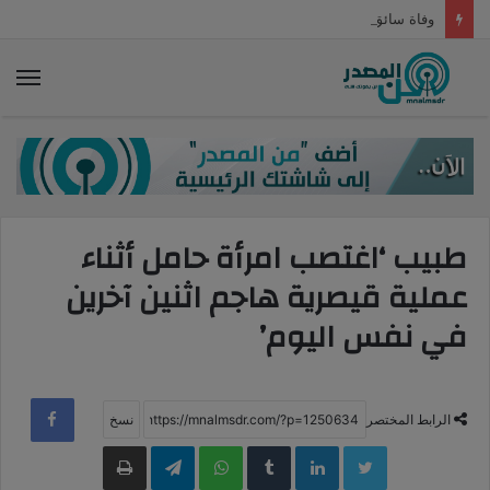
وفاة سائق شاحنة ثقيلة حرقا داخل شاحنته
الق
طبيب ‘اغتصب امرأة حامل أثناء
عملية قيصرية هاجم اثنين آخرين
في نفس اليوم’
الرابط المختصر
LinkedIn
WhatsApp
Telegram
طباعة