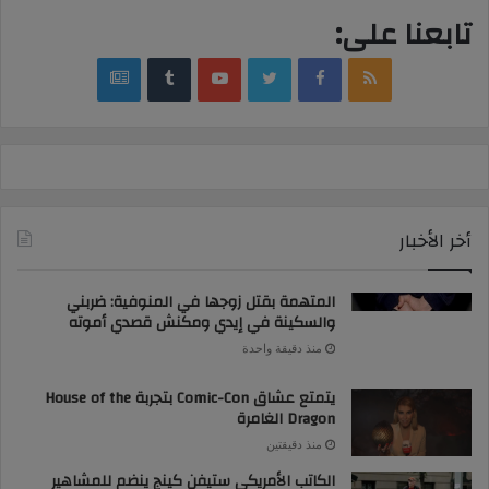
تابعنا على:
google
YouTube
Twitter
Facebook
RSS
news
أخر الأخبار
المتهمة بقتل زوجها في المنوفية: ضربني
والسكينة في إيدي ومكنش قصدي أموته
منذ دقيقة واحدة
يتمتع عشاق Comic-Con بتجربة House of the
Dragon الغامرة
منذ دقيقتين
الكاتب الأمريكي ستيفن كينج ينضم للمشاهير