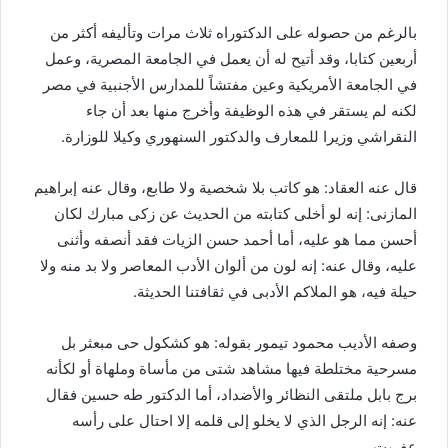
بالرغم من حصوله على الدكتوراه ثلاث مرات وتأليفه أكثر من
أربعين كتابا، وقد أتيح له أن يعمل في الجامعة المصرية، وعمل
في الجامعة الأمريكية وعين مفتشاً للمدارس الأجنبية في مصر
لكنه لم يستقر في هذه الوظيفة وأخرج منها بعد أن جاء
النقراشي وزيرا للمعارف والدكتور السنهوري وكيلا للوزارة.
قال عنه العقاد: هو كاتب بلا شخصية ولا طابع، وقال عنه إبراهيم
المازنى: إنه لو أخلى كتابته من الحديث عن زكى مبارك لكان
أحسن مما هو عليه، أما أحمد حسن الزيات فقد أنصفه وأثنى
عليه، وقال عنه: إنه لون من ألوان الأدب المعاصر ولا بد منه ولا
حيلة فيه، هو الملاكم الأدبى في ثقافتنا الحديثة.
وصفه الأديب محمود تيمور بقوله: هو كشكول حى مبعثر بل
مسرحية مختلطة فيها مشاهد شتى من مأساة وملهاة أو لكأنه
برج بابل ملتقى النظائر والأضداد، أما الدكتور طه حسين فقال
عنه: إنه الرجل الذي لا يخلو إلى قلمه إلا احتال على رأسه
عفريت.