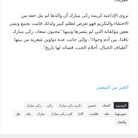
تروى الإذاعية كريمة زكى مبارك أن والدها لم ينل حقه من
الاحتفاء والتكريم فهو تعرض لظلم كبير ولذلك قامت بجمع ونشر
بعض مؤلفاته التي لم ينشرها ومنها “مجنون سعاد، زكى مبارك
ناقدا، بين آدم وحواء”، وإلى جانب عدة دواوين شعرية من بينها
“أطياف الخيال، أحلام الحب، قصائد لها تاريخ”.
الخبر من المصدر
الوسوم
العقاد
حسين
ذكرى زكى مبارك
زكى
زكى مبارك
شهرتهما
طه
ظلمت
كاتبا
كتب زكى مبارك
مبارك
مثل
هل
والعقاد