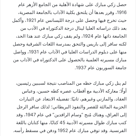
حصل زكي مبارك على شهادة الأهلية من الجامع الأزهر عام
1916، وقرر بعدها أن يلتحق بكلية الآداب بالجامعة المصرية،
حيث تخرج فيها وحصل على درجة الليسانس عام 1921، وأكمل
بعد ذلك دراساته العليا لينال درجة الدكتوراه في الأدب من
الجامعة ذاتها عام 1924، ولم يقف زكي مبارك عند هذا الحد،
لكنه سافر إلى باريس والتحق بمدرسة اللغات الشرقية وحصل
منها على دبلوم الدراسات العليا في الآداب عام 1931، وواصل
مبارك مسيرته العلمية بالحصول على الدكتوراه في الآداب من
جامعة السوربون عام 1937.
لم ينل زكي مبارك حظه من المناصب نتيجة لسببين رئيسين،
أولًا: معاركه الأدبية مع أقطاب عصره كطه حسين، وعباس
العقاد، والمازني وغيرهم، ثانيًا: تفضيله الابتعاد عن التيارات
الحزبية المالئة للقصر والنفوذ البريطاني؛ لذلك سافر الرجل
إلى العراق، وهناك مُنح “وسام الرافدين” في عام 1947، وقد
كتب مبارك طوال مسيرته الأدبية 45 كتابًا، منها كتابان باللغة
الفرنسية. وقد توفي مبارك عام 1952 ودفن في مسقط رأسه.