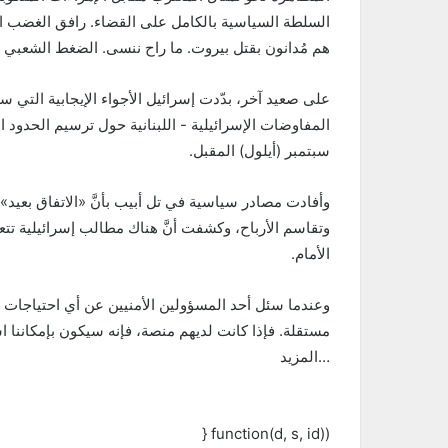
السلطة السياسية بالكامل على القضاء. رافق الغضب ا
هم مُدانون بقتل بيروت. ما راح ننسى. الضغط الشعبي 
على صعيد آخر، بدّدت إسرائيل الأجواء الإيجابية التي
المفاوضات الإسرائيلية - اللبنانية حول ترسيم الحدود 
سبتمبر (أيلول) المقبل.
وأفادت مصادر سياسية في تل أبيب بأنَّ «الاتفاق بعيد»، 
وتقاسم الأرباح، وكشفت أنَّ هناك مطالب إسرائيلية تتعلق
الأمام.
وعندما سئل أحد المسؤولين الأمنيين عن أي احتياجات أ
مستقلة. فإذا كانت لديهم منصة، فإنه سيكون بإمكاننا 
…المزيد
(function(d, s, id) {