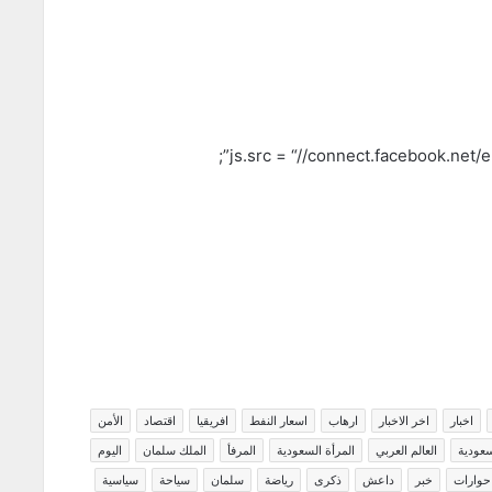
js.src = “//connect.facebook.net
اخبار
اخر الاخبار
ارهاب
اسعار النفط
افريقيا
اقتصاد
الأمن
سعودية
العالم العربي
المرأة السعودية
المرفأ
الملك سلمان
اليوم
حوارات
خبر
داعش
ذكرى
رياضة
سلمان
سياحة
سياسية