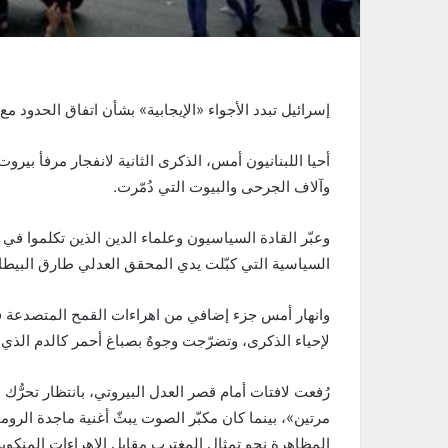
إسرائيل تبدد الأجواء «الإيجابية» بشأن اتفاق الحدود مع 
أحيا اللبنانيون أمس، الذكرى الثانية لانفجار مرفأ بي
وآلاف الجرحى والبيوت التي دُمّرت.
وعبّر القادة السياسيون وعلماء الدين الذين تكلموا في
السياسية التي كبّلت يدي المحقق العدلي طارق البيط
وانهار أمس جزء إضافي من اهراءات القمح المتصدعة 
لإحياء الذكرى، وتضرّجت وجوهٌ بصباغ أحمر كالدم الذي 
رُفعت لافتات أمام قصر العدل البيروتي، بانتظار تحرُّك
مرتين»، بينما كان مكبّر الصوت يبثّ أغنية ماجدة الرو
المظاهرة نحو تمثال المغترب مقابل الإهراءات المنكوب