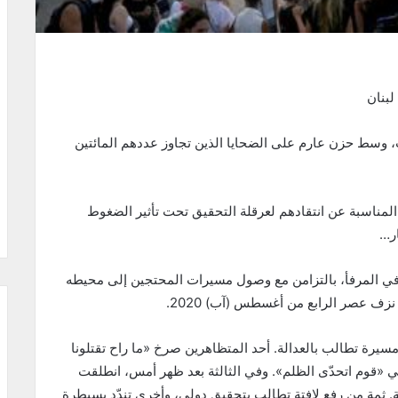
لبنان
روت، وسط حزن عارم على الضحايا الذين تجاوز عددهم المائتين
 المناسبة عن انتقادهم لعرقلة التحقيق تحت تأثير الضغوط
ار…
في المرفأ، بالتزامن مع وصول مسيرات المحتجين إلى محيطه
نزف عصر الرابع من أغسطس (آب) 2020.
 مسيرة تطالب بالعدالة. أحد المتظاهرين صرخ «ما راح تقتلونا
مي «قوم اتحدّى الظلم». وفي الثالثة بعد ظهر أمس، انطلقت
ة. ثمة من رفع لافتة تطالب بتحقيق دولي، وأخرى تندّد بسيطرة