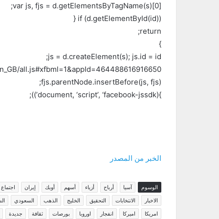
var js, fjs = d.getElementsByTagName(s)[0];
if (d.getElementById(id)) {
return;
}
js = d.createElement(s); js.id = id;
/en_GB/all.js#xfbml=1&appId=464488616916650”;
fjs.parentNode.insertBefore(js, fjs);
}(document, ‘script’, ‘facebook-jssdk’));
الخبر من المصدر
الوسوم
آسيا
أرباح
أزياء
أسهم
أوبك
إيران
اجتماع
الاخبار
الانتخابات
التحقيق
الخليج
الذهب
السعودي
ال
امريكا
اميركا
انفجار
اوروبا
بورصات
ثقافة
جديدة