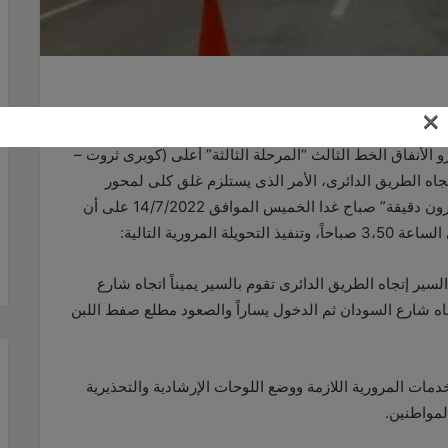
×
اللازمة لمواجهة أى كثافات مرورية متوقعة، وتسيير حركة
و الأنفاق الخط الثالث “المرحلة الثالثة” أعلى (كوبرى ثروت –
تجاه الطريق الدائرى، الأمر الذى يستلزم غلق كلى لمحور
صفط اللبن بالموقع المشار إليه فقط وذلك لمدة “عشرون دقيقة” صباح غدا الخميس الموافق 14/7/2022 على أن
:
ير إتجاه الطريق الدائرى تقوم بالسير يميناً اتجاه شارع
جاه شارع السودان ثم الدخول يساراً والصعود مطلع صفط اللبن
لخدمات المرورية اللازمة ووضع اللوحات الإرشادية والتحذيرية
لمواطنين
.