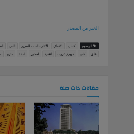
الخبر من المصدر
الوسوم
أعمال
الأنفاق
الاداره العامه للمرور
اللبن
الم
غلق
كلى
كوبرى ثروت
لتنفيذ
لمحور
لمدة
مترو
م
مقالات ذات صلة